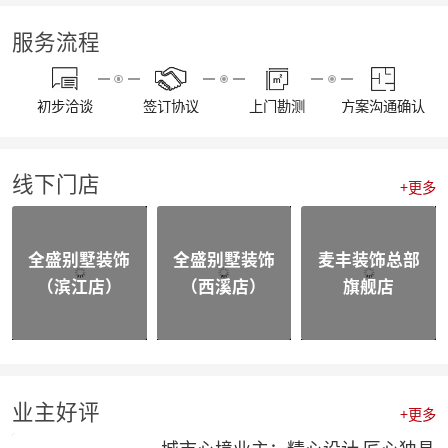
【资讯】东坡奖2023工匠技能大赛麦丰装饰专场暨全员工班大会圆满落幕
【我们开工啦】麦丰全员整装待发，继续打造美好生活！装修快快约起来！！！
服务流程
【通知】东麦集团全体工作人员放假安排
【资讯】“同心同行 筑梦远航”东麦集团2022年度盛典
【喜报】不忘初心，砥砺前行，恭喜麦丰家装荣获“杭州家居大宅创造家”奖项！
初步洽谈
签订协议
上门勘测
方案沟通确认
20230109东麦集团工程质量大巡检-悦望名邸
【喜报】不忘初心，砥砺前行，恭喜麦丰家装斩获五好工程样板房金奖项！
相同面积的厨房使用感却不同，这3种常规布局你选哪个？
线下门店
颜值即正义，年轻人喜欢的家都长啥样？
+更多
四个设计小技巧，正确打开品质家居
喜报|麦丰家装荣膺【杭派家装十强奖】、设计师毛建松荣获【杭派内建筑设计个人奖】
【喜报】恭喜东麦装饰集团设计师荣获2022杭州豪宅设计TOP50荣誉奖项
全盛别墅装饰
全盛别墅装饰
麦丰装饰总部
【喜报】恭喜公司多位设计师获和美大赛荣誉奖项！
（滨江店）
（西溪店）
旗舰店
【前进·无止境】东麦装饰集团月度全员会议
合作共赢|麦丰&全盛别墅装饰与创绿家达成2023年战略合作
合作共赢|麦丰&全盛别墅装饰与中国移动达成战略合作，正式成为中国移动智能家居发展战略合作伙伴
战略合作·高质发展|知嘛家授予东麦装饰集团为第六空间知嘛家总经销联营单位
向新而生 | 麦丰家装&全盛别墅装饰万方新总部开业盛典暨品牌战略合作发布会圆满成功
防患未“燃”|麦丰总部全体人员开展消防安全实操培训
业主好评
+更多
【资讯】活力杭派 一定有你|DCC22杭派家装秋季论坛圆满举办
【一期一会】相信专业的力量，东麦集团全员培训大会圆满结束！
城市心境业主：精心设计 匠心独具