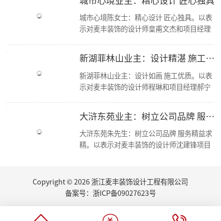
麦丰家装荣获CCTV《品牌中国》重点推荐品牌
城市心境陈女士：精心设计 匠心独具。以表
【喜报】恭喜公司多位设计师获和美大赛荣誉奖项！
示对麦丰装饰的设计师皇甫文杰和项目经理
简报|欢迎杭州移动市场部总经理莅临东麦集团万方新总部参观交流！
冯孝华与的感谢； 麦丰装饰十二年来，始终
【资讯】集团创始人朱辉受邀担任第七届浙江省“和美”建筑装饰设计大赛评委
秉承“尊重人才，诚信服务，务实担当，共
【喜报】恭喜设计师毛建松荣获2022金尺杯·国际设计大奖赛荣誉奖项
新湖菲林山业主：设计精湛 施工优良
走进东芝 交流学习
赢未来”的经营方针，运用现代科学的先进
东麦集团新总部首次工程部大会
管理手段，凭借优质的人才资源，如今已成
新湖菲林山业主：设计如画 施工优质。以表
新总部 新征程丨东麦集团万方新总部首次全员大会
为浙江家装行业中具影响力、管理规范、服
示对麦丰装饰的设计师程琳和项目经理郝宁
2022东麦集团第二季度会议
务优质的品牌新秀。咨询、体验，沟通、认
的感谢； 麦丰装饰十二年来，始终秉承“尊
恭喜设计师毛建松获得：“森生不息”可持续发展设计奖
可、签单，满意源于服务，多年以来一直得
重人才，诚信服务，务实担当，共赢未来”
大浒东苑业主：树立公司品牌 服务精益求精
2022东麦集团第40期巡检
到客户的认可与支持，好评不断，我们前进
的经营方针，运用现代科学的先进管理手
【分享】夏日清凉好物：藤编元素家具
的步伐也不会停歇
段，凭借优质的人才资源，如今已成为浙江
大浒东苑朱先生：树立公司品牌 服务精益求
2022东麦集团第39期巡检
家装行业中具影响力、管理规范、服务优质
精。以表示对麦丰装饰的设计师沈建锋项目
家里书柜怎么设计？快打造一个你的专属精神领地
的品牌新秀。咨询、体验，沟通、认可、签
经理徐进的感谢； 麦丰装饰十二年来，始终
2022东麦集团第38期巡检
单，满意源于服务，多年以来一直得到客户
秉承“尊重人才，诚信服务，务实担当，共
【丰云争霸·棋乐无穷】东麦集团丰人院第四届棋艺大赛活力开场
的认可与支持，好评不断，我们前进的步伐
赢未来”的经营方针，运用现代科学的先进
Copyright © 2026 浙江麦丰装饰设计工程有限公司
2022东麦集团第37期周巡检
也不会停歇.
管理手段，凭借优质的人才资源，如今已成
东麦集团月度会议
备案号：
浙ICP备09027623号
为浙江家装行业中具影响力、管理规范、服
听说你也想做无主灯设计？三套方案送给你
务优质的品牌新秀。咨询、体验，沟通、认
厨房的装修设计，往往能够体现屋主的生活品味...