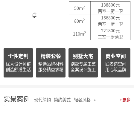
简报|朱辉先生受邀参加知者共创社杭州装企思享汇
138800元
2
50m
简报|朱辉先生出席杭州市南浔商会一届三次会员大会并作2025年度工作报告
两室一厨一卫
简报朱辉先生受邀出席2026杭州日报财经年会暨二届天下杭商总会年会
166800元
2
80m
简报|朱辉先生受邀参加2025家装下午茶双十二家装年度盛典
两室一厨一卫
简报|朱辉先生受邀参加2025中国家电厂商互融发展峰会暨浙江省家用电器流通协会十届四次会员大会
221800元
2
110m
开心工作 · 快乐生活 幸福笑容源自客户的满意！
三室一厨两卫
麦丰202578-85期工地巡检 怀匠心，筑匠魂，守匠情，践匠行
麦丰202567-77期工地巡检|怀匠心，筑匠魂，守匠情，践匠行
个性定制
精装套餐
别墅大宅
商业空间
麦丰装饰集团深度参研匠心科技软装商学院「欧洲空间美学密训营」
简报 | 麦丰装饰集团第三季度全员会议暨“奋战59天”目标誓师大会圆满举行
优秀设计师群
精选品牌材料
别墅专属工艺
匠者造空间
创造舒适生活
服务精益求精
全案设计施工
用心筑品牌
麦丰202559-66期工地巡检怀匠心，筑匠魂，守匠情，践匠行
简报|麦丰装饰集团创始人朱辉先生当选为杭州市装饰装修商会第八届副会长
麦丰202556-58期工地巡检怀匠心，筑匠魂，守匠情，践匠行
麦丰装饰集团董事长朱辉出席行业大会：共话家装高质量发展新路径
简报|麦丰装饰集团2025年半年度全员会议圆满举行
实景案例
现代简约
简约美式
轻奢风格
»
+更多
麦丰202553-55期工地巡检|怀匠心，筑匠魂，守匠情，践匠行
麦丰202550-52期工地巡检怀匠心，筑匠魂，守匠情，践匠行
麦丰202547-49期工地巡检|怀匠心，筑匠魂，守匠情，践匠行
麦丰202544-46期工地巡检 怀匠心，筑匠魂，守匠情，践匠行
麦丰202541-43期工地巡检怀匠心，筑匠魂，守匠情，践匠行