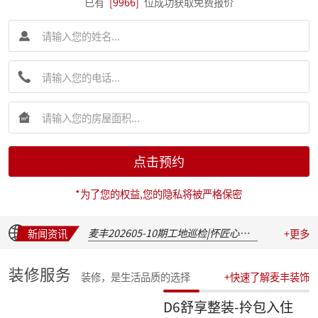
已有
[9966]
位成功获取免费报价
简报|麦丰装饰集团创始人朱辉先生受邀出席 2026 装企建研社夏季论坛
点击预约
简报|麦丰装饰集团2026年半年度全员会议圆满举行
麦丰202617-19期工地巡检|怀匠心，筑匠魂，守匠情，践匠行
*为了您的权益,您的隐私将被严格保密
简报|朱辉先生受邀出席家装下午茶第七届六六盛典并发表主题演讲
麦丰202611-16期工地巡检|怀匠心，筑匠魂，守匠情，践匠行
麦丰202605-10期工地巡检|怀匠心，筑匠魂，守匠情，践匠行
新闻资讯
+更多
新交付楼盘集中大巡检 | 咏溪云庐
盛会聚光，定格精彩：麦丰装饰集团2025年度盛典精彩瞬间
装修服务
装修，是生活品质的选择
+快速了解麦丰装饰
华彩绽放，共叙佳话 | 麦丰装饰集团2025年度晚宴温馨落幕
汇聚星辉，共绘蓝图 | 麦丰装饰集团2025年度总结表彰暨2026战略发布会隆重召开
D6舒享整装-拎包入住
收官之战，荣耀加冕 | 麦丰装饰集团2025年第四季度表彰盛典圆满举行