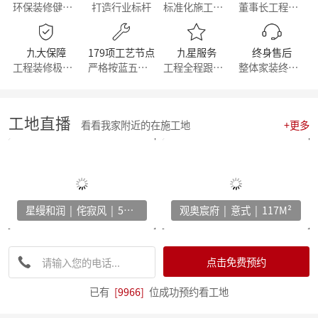
环保装修健康生活
打造行业标杆
标准化施工流程
董事长工程部直管
【丰人院】“活”力全开，当“燃”不让
【直击工地】细致匠心 鉴定品质工程 - 麦丰家居装饰集团安吉50+在建别墅工地大巡检 ！
【简报】群英荟萃 共话未来|金牌厨柜&麦丰装饰合作共赢！
九大保障
179项工艺节点
九星服务
终身售后
【周年庆典，筑梦前行】麦丰家居装饰集团16周年庆启动会暨一站式高端整装浙江首发！
工程装修极有保障
严格按蓝五钻施工
工程全程跟踪服务
整体家装终身维修
【简报】活力杭派 一定有你|麦丰家居装饰赴重庆游学！
【喜报】恭喜我司设计师斩获2022第十八届中国国际设博会大奖！
【分享】每天一个装修小知识——灯光色温的选择
【干货】客厅装修灵感：探索最新的设计趋势与风格！
工地直播
看看我家附近的在施工地
+更多
【喜报】恭喜我司设计师斩获2022第十八届中国国际设博会大奖！
激情亚运 你我同行，麦丰装饰第五届荧光夜跑圆满结束！
【干货】看准这几个装修小技巧，让你未来几十年不再“悔不当初”！
【简报】麦丰家装&城市之声家装品牌焕新发布会暨美家生活现场·创意家装展正式开幕
【简报】设计守望传承，焕新家居力量，集团创始人敦煌之旅
星缦和润 | 侘寂风 | 500M²
观奥宸府 | 意式 | 117M²
分享|22个可以让家更舒适的装修灵感！
【喜报】恭贺公司设计师荣获2022红棉设计奖项！
打造互动型家居，设计、采光、温馨感统统有！
家电家居加速融合 居住类消费升级换挡提速 —— 中国家电家居融合智创峰会在杭州举行
点击免费预约
【干货】电视柜这样设计，收纳颜值两不误
【资讯】集团工程部2022年度优秀表彰暨2023年全员工班大会正式启动
已有
[9966]
位成功预约看工地
【分享】法式风装修，优雅与浪漫并存