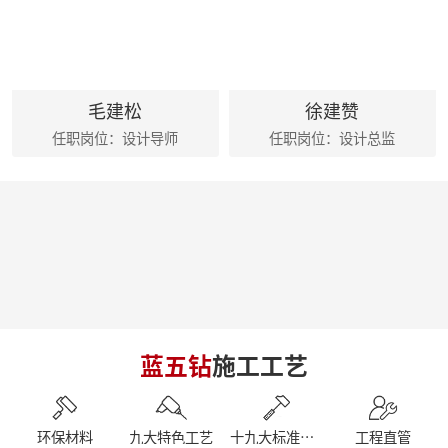
麦丰202428-30期工地巡检|怀匠心，筑匠魂，守匠情，践匠行 ?细节之处见真章
麦丰202425-27期工地巡检|怀匠心，筑匠魂，守匠情，践匠行
麦丰家居装饰集团创始人朱辉先生出席德国贝朗卫浴亚太展示中心
朱辉先生受邀参加2024家装下午茶 第五届六六盛典
荣誉|麦丰家居装饰集团设计师荣获第十六届CBDA照明应用设计大赛祝融奖
毛建松
徐建赞
麦丰202416-18期工地巡检|怀匠心，筑匠魂，守匠情，践匠行
任职岗位：设计导师
任职岗位：设计总监
简报|麦丰家居装饰集团1-4月工作总结及表彰大会暨2024半年度目标誓师大会
麦丰202413-15期工地巡检|怀匠心，筑匠魂，守匠情，践匠行
麦丰202410-12期工地巡检怀匠心，筑匠魂，守匠情，践匠行
简报|朱辉先生受邀参加知者共创社城市私董会西安站暨知者共创社启动仪式
简报|朱辉先生受邀参加中国好家居联盟第十二届惠民工程启动仪式
简报|朱辉先生受邀参加2023家装下午茶双十二家装年度盛典
简报|朱辉先生受邀出席DCC23杭派家装论坛
简报|朱辉先生出席第五届中国泛家居产业2024趋势大会
简报|奋战41天大区阶段总结暨麦丰家居装饰集团员工培训
简报|D6/D7整装发布会暨2023年末冲刺奋战55天
蓝五钻
施工工艺
简报|杭州市南浔商会莅临副会长单位麦丰家居装饰集团参访交流
南京游记|金陵赏秋，追寻历史
简报|闽派装企&保利管道莅临麦丰家居装饰集团参观交流
简报丨朱辉先生受邀参加第三届整装零售50人论坛&2023唯美中国设计奖杭州站
环保材料
九大特色工艺
十九大标准工艺
工程直管