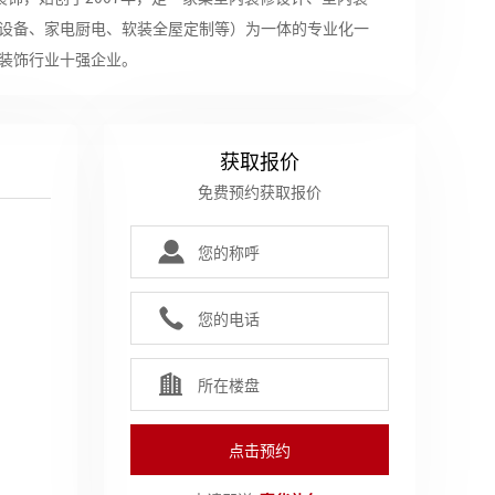
设备、家电厨电、软装全屋定制等）为一体的专业化一
装饰行业十强企业。
惜所托，用心服务"的服务理念，坚持“设计价值”，尊
典实景作品推动行业潮流，配套“蓝五钻工程”，为数
获取报价
整装服务，让生活更美好。
免费预约获取报价
杭州市场为总部核心，同时辐射周边的两小时服务圈。
进一步细分，打造不同的团队以及多品牌运营方式。
麦
计、三悦精装、博介公装和帜美全球严选等子品牌将各
升行业核心竞争力，持续推动行业创新，提高客户满意
。
点击预约