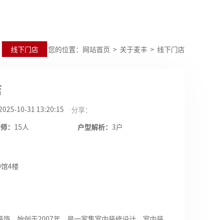
线下门店
您的位置：
网站首页
>
关于麦丰
> 线下门店
店
2025-10-31 13:20:15
分享：
计师：
15人
户型解析：
3户
0馆4楼
装饰，始创于
2007年，是一家集室内装修设计、室内装