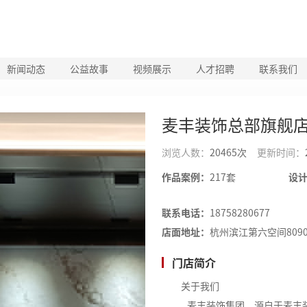
新闻动态
公益故事
视频展示
人才招聘
联系我们
麦丰装饰总部旗舰
浏览人数：
20465次
更新时间：
作品案例：
217套
设
联系电话：
18758280677
店面地址：
杭州滨江第六空间809
门店简介
关于我们
麦丰装饰集团，源自于麦丰