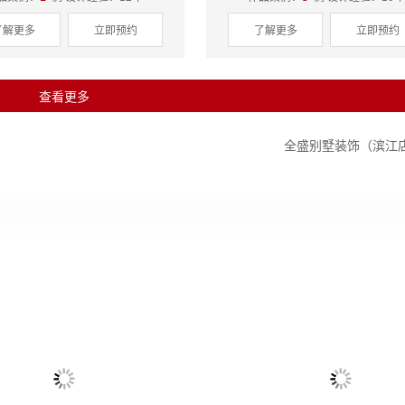
了解更多
立即预约
了解更多
立即预约
查看更多
公寓5-**
预
全盛别墅装饰（滨江
州主城区
风 格：
现代简约
户 型：
平层
M²
设计师：
麦丰设计团队作品
楼 盘：
杭州区域楼盘
水电阶段
泥木阶段
油漆阶段
西雅苑140平现代原木风
新华园户型解析
湘云雅苑110平奶油原木
大家幸福里160㎡户型解
-**
预
层 | 现代简约 | 140m²
三室 | 198m²
平层 | 现代简约 | 110m²
平层 | 160m²
州主城区
风 格：
现代简约
户 型：
平层
M²
设计师：
麦丰设计团队作品
楼 盘：
杭州区域楼盘
工程总监：胡文元
金牌队长：程钱虎
品案例：
80
例 设计经验：13年
作品案例：
32
例 设计经验：13