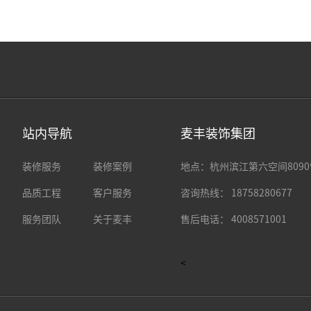
州主城区
风 格：
现代简约
户 型：
平层
0M²
设计师：
张悦
楼 盘：
杭州区域楼盘
水电阶段
泥木阶段
油漆阶段
翠雅苑145㎡现代简约
越秀星汇园 85m2 日式原
3-**
站内导航
麦丰装饰集团
预
层 | 现代简约 | 145m²
平层 | 日式台式 | 85m²
州主城区
风 格：
现代简约
户 型：
平层
装修服务
装修案例
地点：杭州滨江第六空间8090
1M²
设计师：
过如烨
楼 盘：
杭州区域楼盘
查看更多
品质工程
客户服务
咨询热线： 18758280677
水电阶段
泥木阶段
油漆阶段
服务团队
关于麦丰
售后电话： 4008571001
金牌队长：江文海
品案例：
0
例 设计经验：11年
查看更多
<
了解更多
立即预约