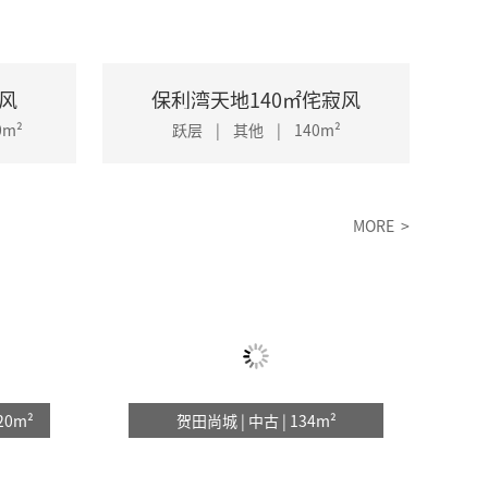
竣工
约参观
木风
保利湾天地140㎡侘寂风
m²
跃层 | 其他 | 140m²
竣工
MORE >
约参观
竣工
20m²
贺田尚城 | 中古 | 134m²
约参观