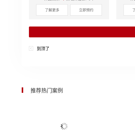
了解更多
立即预约
时光悦酩
到顶了
区 域：
杭
面 积：
85
开工大吉
推荐热门案例
富力中心120平中古风
墨璃轩 238㎡现代跃层户型解析
云
星河名苑6
平层 | 中古 | 120m²
跃层 | 238m²
平
区 域：
杭
面 积：
83
副总经理（工程）：秦荣飞
作品案例：
671
例 设计经验：15年
作