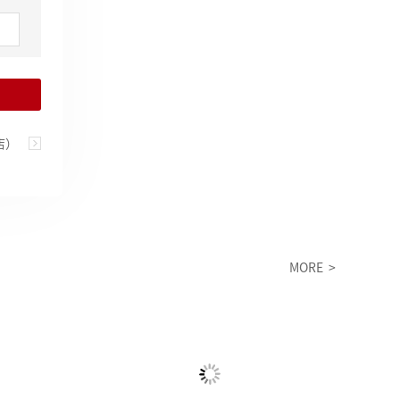
约参观
店）
竣工
MORE >
风
析
约参观
年