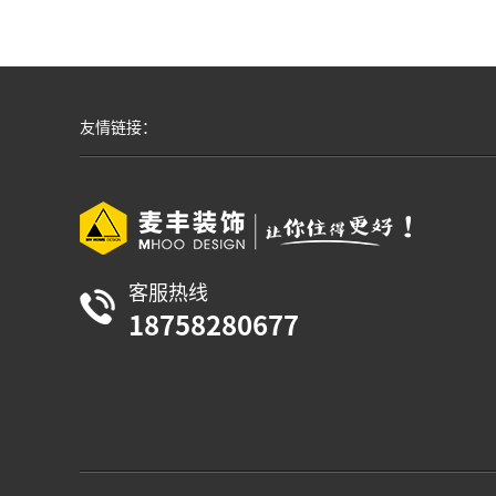
区 域：
杭
面 积：
13
友情链接：
开工大吉
三塘人家125㎡中古风
映
冠新佳苑3
平层 | 其他 | 125m²
平
区 域：
杭
面 积：
11
客服热线
18758280677
开工大吉
金牌队长：吴杰
作品案例：
7
例 设计经验：6年
作
了解更多
立即预约