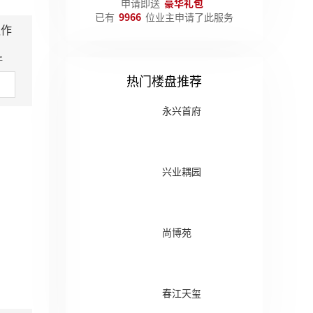
申请即送
豪华礼包
已有
9966
位业主申请了此服务
队作
年
热门楼盘推荐
永兴首府
兴业耦园
尚博苑
春江天玺