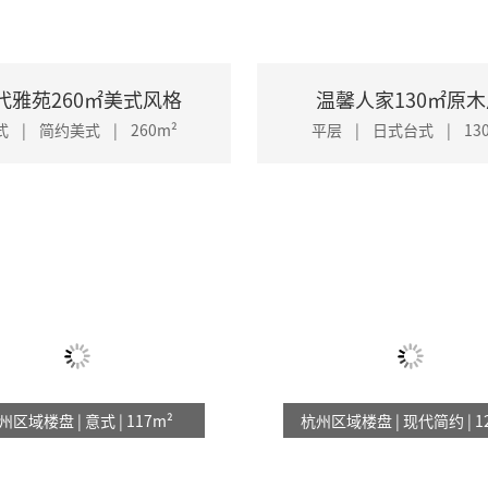
水电阶段
泥木阶段
油漆阶段
了解更多
立即预约
了解更多
立即预约
-**
预
代雅苑260㎡美式风格
温馨人家130㎡原
州主城区
风 格：
现代简约
户 型：
平层
珺澜庭150㎡复古南洋
缤纷西苑148㎡简约美式
式 | 简约美式 | 260m²
平层 | 日式台式 | 130
0M²
设计师：
周步康
楼 盘：
杭州区域楼盘
平层 | 其他 | 150m²
平层 | 简约美式 | 148m²
水电阶段
泥木阶段
油漆阶段
-**
预
州主城区
风 格：
现代简约
户 型：
平层
0M²
设计师：
张悦
楼 盘：
杭州区域楼盘
里春晓127㎡现代北欧
飞虹华庭130㎡意式现代
金牌队长：宗亮亮
金牌队长：周桂兵
水电阶段
泥木阶段
油漆阶段
州区域楼盘 | 意式 | 117m²
杭州区域楼盘 | 现代简约 | 1
层 | 北欧风情 | 127m²
平层 | 现代简约 | 130m²
品案例：
16
例 设计经验：10年
作品案例：
0
例 设计经验：12年
了解更多
立即预约
了解更多
立即预约
-1-**
预