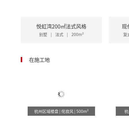
开工大吉
了解更多
立即预约
雅福新榭3
悦虹湾200㎡法式风格
现
区 域：
杭
钱江蓝湾88㎡现代风
金
别墅 | 法式 | 200m²
复
面 积：
14
平层 | 现代简约 | 88m²
开工大吉
在施工地
顺福雅苑1
区 域：
杭
面 积：
10
湖畔春晓100㎡现代侘寂
十
金牌队长：汪小华
开工大吉
杭州区域楼盘 | 侘寂风 | 500m²
杭
平层 | 现代简约 | 100m²
平
作品案例：
57
例 设计经验：7年
作
了解更多
立即预约
顺福雅苑7