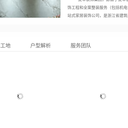
饰工程和全案整装服务（包括机电
站式家居装饰公司，是浙江省建筑
我们的使命
自成立以来，一直秉承
"珍
重“设计力量”。我们以数千的经
施工地
户型解析
服务团队
万的都市精英家庭提供个性化全案
未来展望
在未来，我们将继续深耕以
秉承客户的不同消费需求，我们将
丰国际设计、
全盛别墅装饰、力设
自专注于不同领域深度研究持续提
度，与客户共同打造更美好的生活