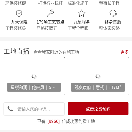
环保装修健康生活
打造行业标杆
标准化施工流程
董事长工程部直管
【丰人院】“活”力全开，当“燃”不让
【直击工地】细致匠心 鉴定品质工程 - 麦丰家居装饰集团安吉50+在建别墅工地大巡检 ！
【简报】群英荟萃 共话未来|金牌厨柜&麦丰装饰合作共赢！
九大保障
179项工艺节点
九星服务
终身售后
【周年庆典，筑梦前行】麦丰家居装饰集团16周年庆启动会暨一站式高端整装浙江首发！
工程装修极有保障
严格按蓝五钻施工
工程全程跟踪服务
整体家装终身维修
【简报】活力杭派 一定有你|麦丰家居装饰赴重庆游学！
【喜报】恭喜我司设计师斩获2022第十八届中国国际设博会大奖！
【分享】每天一个装修小知识——灯光色温的选择
【干货】客厅装修灵感：探索最新的设计趋势与风格！
工地直播
看看我家附近的在施工地
+更多
【喜报】恭喜我司设计师斩获2022第十八届中国国际设博会大奖！
激情亚运 你我同行，麦丰装饰第五届荧光夜跑圆满结束！
【干货】看准这几个装修小技巧，让你未来几十年不再“悔不当初”！
【简报】麦丰家装&城市之声家装品牌焕新发布会暨美家生活现场·创意家装展正式开幕
【简报】设计守望传承，焕新家居力量，集团创始人敦煌之旅
星缦和润 | 侘寂风 | 500M²
观奥宸府 | 意式 | 117M²
分享|22个可以让家更舒适的装修灵感！
【喜报】恭贺公司设计师荣获2022红棉设计奖项！
打造互动型家居，设计、采光、温馨感统统有！
家电家居加速融合 居住类消费升级换挡提速 —— 中国家电家居融合智创峰会在杭州举行
点击免费预约
【干货】电视柜这样设计，收纳颜值两不误
【资讯】集团工程部2022年度优秀表彰暨2023年全员工班大会正式启动
已有
[9966]
位成功预约看工地
【分享】法式风装修，优雅与浪漫并存