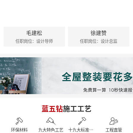
麦丰202428-30期工地巡检|怀匠心，筑匠魂，守匠情，践匠行 ?细节之处见真章
麦丰202425-27期工地巡检|怀匠心，筑匠魂，守匠情，践匠行
麦丰家居装饰集团创始人朱辉先生出席德国贝朗卫浴亚太展示中心
朱辉先生受邀参加2024家装下午茶 第五届六六盛典
荣誉|麦丰家居装饰集团设计师荣获第十六届CBDA照明应用设计大赛祝融奖
毛建松
徐建赞
麦丰202416-18期工地巡检|怀匠心，筑匠魂，守匠情，践匠行
任职岗位：设计导师
任职岗位：设计总监
简报|麦丰家居装饰集团1-4月工作总结及表彰大会暨2024半年度目标誓师大会
麦丰202413-15期工地巡检|怀匠心，筑匠魂，守匠情，践匠行
麦丰202410-12期工地巡检怀匠心，筑匠魂，守匠情，践匠行
简报|朱辉先生受邀参加知者共创社城市私董会西安站暨知者共创社启动仪式
简报|朱辉先生受邀参加中国好家居联盟第十二届惠民工程启动仪式
简报|朱辉先生受邀参加2023家装下午茶双十二家装年度盛典
简报|朱辉先生受邀出席DCC23杭派家装论坛
简报|朱辉先生出席第五届中国泛家居产业2024趋势大会
简报|奋战41天大区阶段总结暨麦丰家居装饰集团员工培训
简报|D6/D7整装发布会暨2023年末冲刺奋战55天
蓝五钻
施工工艺
简报|杭州市南浔商会莅临副会长单位麦丰家居装饰集团参访交流
南京游记|金陵赏秋，追寻历史
简报|闽派装企&保利管道莅临麦丰家居装饰集团参观交流
简报丨朱辉先生受邀参加第三届整装零售50人论坛&2023唯美中国设计奖杭州站
环保材料
九大特色工艺
十九大标准工艺
工程直管