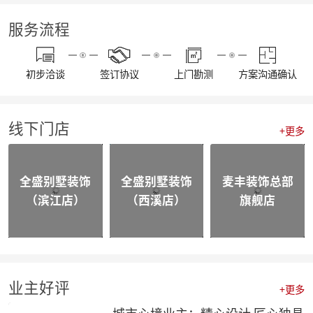
【资讯】东坡奖2023工匠技能大赛麦丰装饰专场暨全员工班大会圆满落幕
【我们开工啦】麦丰全员整装待发，继续打造美好生活！装修快快约起来！！！
服务流程
【通知】东麦集团全体工作人员放假安排
【资讯】“同心同行 筑梦远航”东麦集团2022年度盛典
【喜报】不忘初心，砥砺前行，恭喜麦丰家装荣获“杭州家居大宅创造家”奖项！
初步洽谈
签订协议
上门勘测
方案沟通确认
20230109东麦集团工程质量大巡检-悦望名邸
【喜报】不忘初心，砥砺前行，恭喜麦丰家装斩获五好工程样板房金奖项！
相同面积的厨房使用感却不同，这3种常规布局你选哪个？
线下门店
颜值即正义，年轻人喜欢的家都长啥样？
+更多
四个设计小技巧，正确打开品质家居
喜报|麦丰家装荣膺【杭派家装十强奖】、设计师毛建松荣获【杭派内建筑设计个人奖】
【喜报】恭喜东麦装饰集团设计师荣获2022杭州豪宅设计TOP50荣誉奖项
全盛别墅装饰
全盛别墅装饰
麦丰装饰总部
【喜报】恭喜公司多位设计师获和美大赛荣誉奖项！
（滨江店）
（西溪店）
旗舰店
【前进·无止境】东麦装饰集团月度全员会议
合作共赢|麦丰&全盛别墅装饰与创绿家达成2023年战略合作
合作共赢|麦丰&全盛别墅装饰与中国移动达成战略合作，正式成为中国移动智能家居发展战略合作伙伴
战略合作·高质发展|知嘛家授予东麦装饰集团为第六空间知嘛家总经销联营单位
向新而生 | 麦丰家装&全盛别墅装饰万方新总部开业盛典暨品牌战略合作发布会圆满成功
防患未“燃”|麦丰总部全体人员开展消防安全实操培训
业主好评
+更多
【资讯】活力杭派 一定有你|DCC22杭派家装秋季论坛圆满举办
【一期一会】相信专业的力量，东麦集团全员培训大会圆满结束！
城市心境业主：精心设计 匠心独具