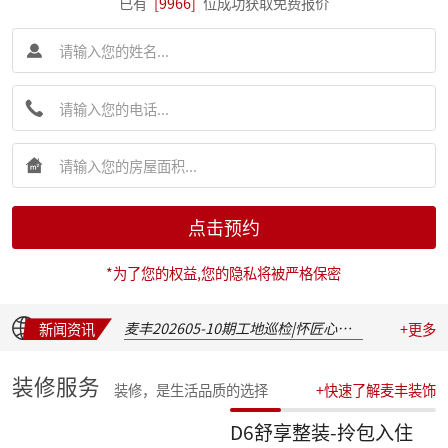
已有
[9966]
位成功获取免费报价
简报|麦丰装饰集团创始人朱辉先生受邀出席 2026 装企建研社夏季论坛
点击预约
简报|麦丰装饰集团2026年半年度全员会议圆满举行
麦丰202617-19期工地巡检|怀匠心，筑匠魂，守匠情，践匠行
*为了您的权益,您的隐私将被严格保密
简报|朱辉先生受邀出席家装下午茶第七届六六盛典并发表主题演讲
麦丰202611-16期工地巡检|怀匠心，筑匠魂，守匠情，践匠行
麦丰202605-10期工地巡检|怀匠心，筑匠魂，守匠情，践匠行
新闻资讯
+更多
新交付楼盘集中大巡检 | 咏溪云庐
盛会聚光，定格精彩：麦丰装饰集团2025年度盛典精彩瞬间
装修服务
装修，是生活品质的选择
+快速了解麦丰装饰
华彩绽放，共叙佳话 | 麦丰装饰集团2025年度晚宴温馨落幕
汇聚星辉，共绘蓝图 | 麦丰装饰集团2025年度总结表彰暨2026战略发布会隆重召开
D6舒享整装-拎包入住
收官之战，荣耀加冕 | 麦丰装饰集团2025年第四季度表彰盛典圆满举行