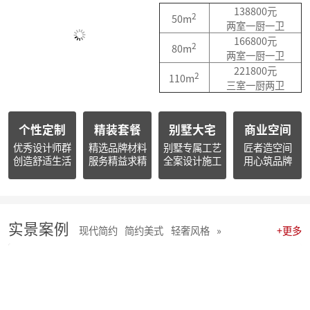
简报|朱辉先生受邀参加知者共创社杭州装企思享汇
138800元
2
50m
简报|朱辉先生出席杭州市南浔商会一届三次会员大会并作2025年度工作报告
两室一厨一卫
简报朱辉先生受邀出席2026杭州日报财经年会暨二届天下杭商总会年会
166800元
2
80m
简报|朱辉先生受邀参加2025家装下午茶双十二家装年度盛典
两室一厨一卫
简报|朱辉先生受邀参加2025中国家电厂商互融发展峰会暨浙江省家用电器流通协会十届四次会员大会
221800元
2
110m
开心工作 · 快乐生活 幸福笑容源自客户的满意！
三室一厨两卫
麦丰202578-85期工地巡检 怀匠心，筑匠魂，守匠情，践匠行
麦丰202567-77期工地巡检|怀匠心，筑匠魂，守匠情，践匠行
个性定制
精装套餐
别墅大宅
商业空间
麦丰装饰集团深度参研匠心科技软装商学院「欧洲空间美学密训营」
简报 | 麦丰装饰集团第三季度全员会议暨“奋战59天”目标誓师大会圆满举行
优秀设计师群
精选品牌材料
别墅专属工艺
匠者造空间
创造舒适生活
服务精益求精
全案设计施工
用心筑品牌
麦丰202559-66期工地巡检怀匠心，筑匠魂，守匠情，践匠行
简报|麦丰装饰集团创始人朱辉先生当选为杭州市装饰装修商会第八届副会长
麦丰202556-58期工地巡检怀匠心，筑匠魂，守匠情，践匠行
麦丰装饰集团董事长朱辉出席行业大会：共话家装高质量发展新路径
简报|麦丰装饰集团2025年半年度全员会议圆满举行
实景案例
现代简约
简约美式
轻奢风格
»
+更多
麦丰202553-55期工地巡检|怀匠心，筑匠魂，守匠情，践匠行
麦丰202550-52期工地巡检怀匠心，筑匠魂，守匠情，践匠行
麦丰202547-49期工地巡检|怀匠心，筑匠魂，守匠情，践匠行
麦丰202544-46期工地巡检 怀匠心，筑匠魂，守匠情，践匠行
麦丰202541-43期工地巡检怀匠心，筑匠魂，守匠情，践匠行