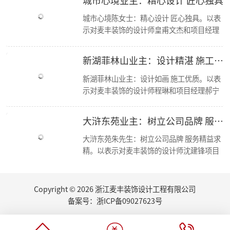
麦丰家装荣获CCTV《品牌中国》重点推荐品牌
城市心境陈女士：精心设计 匠心独具。以表
【喜报】恭喜公司多位设计师获和美大赛荣誉奖项！
示对麦丰装饰的设计师皇甫文杰和项目经理
简报|欢迎杭州移动市场部总经理莅临东麦集团万方新总部参观交流！
冯孝华与的感谢； 麦丰装饰十二年来，始终
【资讯】集团创始人朱辉受邀担任第七届浙江省“和美”建筑装饰设计大赛评委
秉承“尊重人才，诚信服务，务实担当，共
【喜报】恭喜设计师毛建松荣获2022金尺杯·国际设计大奖赛荣誉奖项
新湖菲林山业主：设计精湛 施工优良
走进东芝 交流学习
赢未来”的经营方针，运用现代科学的先进
东麦集团新总部首次工程部大会
管理手段，凭借优质的人才资源，如今已成
新湖菲林山业主：设计如画 施工优质。以表
新总部 新征程丨东麦集团万方新总部首次全员大会
为浙江家装行业中具影响力、管理规范、服
示对麦丰装饰的设计师程琳和项目经理郝宁
2022东麦集团第二季度会议
务优质的品牌新秀。咨询、体验，沟通、认
的感谢； 麦丰装饰十二年来，始终秉承“尊
恭喜设计师毛建松获得：“森生不息”可持续发展设计奖
可、签单，满意源于服务，多年以来一直得
重人才，诚信服务，务实担当，共赢未来”
大浒东苑业主：树立公司品牌 服务精益求精
2022东麦集团第40期巡检
到客户的认可与支持，好评不断，我们前进
的经营方针，运用现代科学的先进管理手
【分享】夏日清凉好物：藤编元素家具
的步伐也不会停歇
段，凭借优质的人才资源，如今已成为浙江
大浒东苑朱先生：树立公司品牌 服务精益求
2022东麦集团第39期巡检
家装行业中具影响力、管理规范、服务优质
精。以表示对麦丰装饰的设计师沈建锋项目
家里书柜怎么设计？快打造一个你的专属精神领地
的品牌新秀。咨询、体验，沟通、认可、签
经理徐进的感谢； 麦丰装饰十二年来，始终
2022东麦集团第38期巡检
单，满意源于服务，多年以来一直得到客户
秉承“尊重人才，诚信服务，务实担当，共
【丰云争霸·棋乐无穷】东麦集团丰人院第四届棋艺大赛活力开场
的认可与支持，好评不断，我们前进的步伐
赢未来”的经营方针，运用现代科学的先进
Copyright © 2026 浙江麦丰装饰设计工程有限公司
2022东麦集团第37期周巡检
也不会停歇.
管理手段，凭借优质的人才资源，如今已成
东麦集团月度会议
备案号：
浙ICP备09027623号
为浙江家装行业中具影响力、管理规范、服
听说你也想做无主灯设计？三套方案送给你
务优质的品牌新秀。咨询、体验，沟通、认
厨房的装修设计，往往能够体现屋主的生活品味...