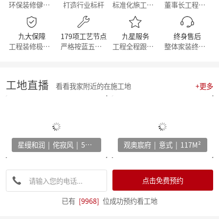
环保装修健康生活
打造行业标杆
标准化施工流程
董事长工程部直管
【直击工地】细致匠心 鉴定品质工程 - 麦丰家居装饰集团安吉50+在建别墅工地大巡检 ！
【简报】群英荟萃 共话未来|金牌厨柜&麦丰装饰合作共赢！
【周年庆典，筑梦前行】麦丰家居装饰集团16周年庆启动会暨一站式高端整装浙江首发！
九大保障
179项工艺节点
九星服务
终身售后
【简报】活力杭派 一定有你|麦丰家居装饰赴重庆游学！
工程装修极有保障
严格按蓝五钻施工
工程全程跟踪服务
整体家装终身维修
【喜报】恭喜我司设计师斩获2022第十八届中国国际设博会大奖！
【分享】每天一个装修小知识——灯光色温的选择
【干货】客厅装修灵感：探索最新的设计趋势与风格！
【喜报】恭喜我司设计师斩获2022第十八届中国国际设博会大奖！
工地直播
看看我家附近的在施工地
+更多
激情亚运 你我同行，麦丰装饰第五届荧光夜跑圆满结束！
【干货】看准这几个装修小技巧，让你未来几十年不再“悔不当初”！
【简报】麦丰家装&城市之声家装品牌焕新发布会暨美家生活现场·创意家装展正式开幕
【简报】设计守望传承，焕新家居力量，集团创始人敦煌之旅
分享|22个可以让家更舒适的装修灵感！
星缦和润 | 侘寂风 | 500M²
观奥宸府 | 意式 | 117M²
【喜报】恭贺公司设计师荣获2022红棉设计奖项！
打造互动型家居，设计、采光、温馨感统统有！
家电家居加速融合 居住类消费升级换挡提速 —— 中国家电家居融合智创峰会在杭州举行
【干货】电视柜这样设计，收纳颜值两不误
点击免费预约
【资讯】集团工程部2022年度优秀表彰暨2023年全员工班大会正式启动
【分享】法式风装修，优雅与浪漫并存
已有
[9968]
位成功预约看工地
【资讯】东坡奖2023工匠技能大赛麦丰装饰专场暨全员工班大会圆满落幕