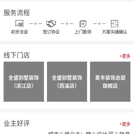
【我们开工啦】麦丰全员整装待发，继续打造美好生活！装修快快约起来！！！
【通知】东麦集团全体工作人员放假安排
服务流程
【资讯】“同心同行 筑梦远航”东麦集团2022年度盛典
【喜报】不忘初心，砥砺前行，恭喜麦丰家装荣获“杭州家居大宅创造家”奖项！
20230109东麦集团工程质量大巡检-悦望名邸
初步洽谈
签订协议
上门勘测
方案沟通确认
【喜报】不忘初心，砥砺前行，恭喜麦丰家装斩获五好工程样板房金奖项！
相同面积的厨房使用感却不同，这3种常规布局你选哪个？
颜值即正义，年轻人喜欢的家都长啥样？
线下门店
四个设计小技巧，正确打开品质家居
+更多
喜报|麦丰家装荣膺【杭派家装十强奖】、设计师毛建松荣获【杭派内建筑设计个人奖】
【喜报】恭喜东麦装饰集团设计师荣获2022杭州豪宅设计TOP50荣誉奖项
【喜报】恭喜公司多位设计师获和美大赛荣誉奖项！
全盛别墅装饰
全盛别墅装饰
麦丰装饰总部
【前进·无止境】东麦装饰集团月度全员会议
（滨江店）
（西溪店）
旗舰店
合作共赢|麦丰&全盛别墅装饰与创绿家达成2023年战略合作
合作共赢|麦丰&全盛别墅装饰与中国移动达成战略合作，正式成为中国移动智能家居发展战略合作伙伴
战略合作·高质发展|知嘛家授予东麦装饰集团为第六空间知嘛家总经销联营单位
向新而生 | 麦丰家装&全盛别墅装饰万方新总部开业盛典暨品牌战略合作发布会圆满成功
防患未“燃”|麦丰总部全体人员开展消防安全实操培训
【资讯】活力杭派 一定有你|DCC22杭派家装秋季论坛圆满举办
业主好评
+更多
【一期一会】相信专业的力量，东麦集团全员培训大会圆满结束！
麦丰家装荣获CCTV《品牌中国》重点推荐品牌
城市心境业主：精心设计 匠心独具