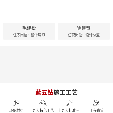
麦丰202425-27期工地巡检|怀匠心，筑匠魂，守匠情，践匠行
麦丰家居装饰集团创始人朱辉先生出席德国贝朗卫浴亚太展示中心
朱辉先生受邀参加2024家装下午茶 第五届六六盛典
荣誉|麦丰家居装饰集团设计师荣获第十六届CBDA照明应用设计大赛祝融奖
麦丰202416-18期工地巡检|怀匠心，筑匠魂，守匠情，践匠行
毛建松
徐建赞
简报|麦丰家居装饰集团1-4月工作总结及表彰大会暨2024半年度目标誓师大会
任职岗位：设计导师
任职岗位：设计总监
麦丰202413-15期工地巡检|怀匠心，筑匠魂，守匠情，践匠行
麦丰202410-12期工地巡检怀匠心，筑匠魂，守匠情，践匠行
简报|朱辉先生受邀参加知者共创社城市私董会西安站暨知者共创社启动仪式
简报|朱辉先生受邀参加中国好家居联盟第十二届惠民工程启动仪式
简报|朱辉先生受邀参加2023家装下午茶双十二家装年度盛典
简报|朱辉先生受邀出席DCC23杭派家装论坛
简报|朱辉先生出席第五届中国泛家居产业2024趋势大会
简报|奋战41天大区阶段总结暨麦丰家居装饰集团员工培训
简报|D6/D7整装发布会暨2023年末冲刺奋战55天
简报|杭州市南浔商会莅临副会长单位麦丰家居装饰集团参访交流
蓝五钻
施工工艺
南京游记|金陵赏秋，追寻历史
简报|闽派装企&保利管道莅临麦丰家居装饰集团参观交流
简报丨朱辉先生受邀参加第三届整装零售50人论坛&2023唯美中国设计奖杭州站
【丰人院】“活”力全开，当“燃”不让
环保材料
九大特色工艺
十九大标准工艺
工程直管