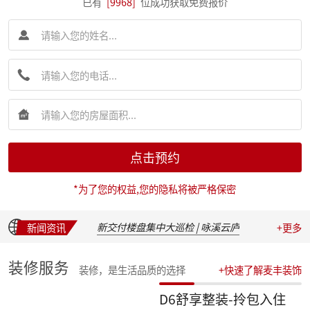
已有
[9968]
位成功获取免费报价
简报|麦丰装饰集团创始人朱辉先生受邀出席 2026 装企建研社夏季论坛
简报|麦丰装饰集团2026年半年度全员会议圆满举行
点击预约
麦丰202617-19期工地巡检|怀匠心，筑匠魂，守匠情，践匠行
简报|朱辉先生受邀出席家装下午茶第七届六六盛典并发表主题演讲
*为了您的权益,您的隐私将被严格保密
麦丰202611-16期工地巡检|怀匠心，筑匠魂，守匠情，践匠行
麦丰202605-10期工地巡检|怀匠心，筑匠魂，守匠情，践匠行
新交付楼盘集中大巡检 | 咏溪云庐
新闻资讯
+更多
盛会聚光，定格精彩：麦丰装饰集团2025年度盛典精彩瞬间
华彩绽放，共叙佳话 | 麦丰装饰集团2025年度晚宴温馨落幕
装修服务
装修，是生活品质的选择
+快速了解麦丰装饰
汇聚星辉，共绘蓝图 | 麦丰装饰集团2025年度总结表彰暨2026战略发布会隆重召开
收官之战，荣耀加冕 | 麦丰装饰集团2025年第四季度表彰盛典圆满举行
D6舒享整装-拎包入住
简报|朱辉先生受邀参加知者共创社杭州装企思享汇