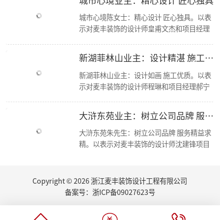
【喜报】恭喜公司多位设计师获和美大赛荣誉奖项！
城市心境陈女士：精心设计 匠心独具。以表
简报|欢迎杭州移动市场部总经理莅临东麦集团万方新总部参观交流！
示对麦丰装饰的设计师皇甫文杰和项目经理
【资讯】集团创始人朱辉受邀担任第七届浙江省“和美”建筑装饰设计大赛评委
冯孝华与的感谢； 麦丰装饰十二年来，始终
【喜报】恭喜设计师毛建松荣获2022金尺杯·国际设计大奖赛荣誉奖项
秉承“尊重人才，诚信服务，务实担当，共
走进东芝 交流学习
新湖菲林山业主：设计精湛 施工优良
东麦集团新总部首次工程部大会
赢未来”的经营方针，运用现代科学的先进
新总部 新征程丨东麦集团万方新总部首次全员大会
管理手段，凭借优质的人才资源，如今已成
新湖菲林山业主：设计如画 施工优质。以表
2022东麦集团第二季度会议
为浙江家装行业中具影响力、管理规范、服
示对麦丰装饰的设计师程琳和项目经理郝宁
恭喜设计师毛建松获得：“森生不息”可持续发展设计奖
务优质的品牌新秀。咨询、体验，沟通、认
的感谢； 麦丰装饰十二年来，始终秉承“尊
2022东麦集团第40期巡检
可、签单，满意源于服务，多年以来一直得
重人才，诚信服务，务实担当，共赢未来”
大浒东苑业主：树立公司品牌 服务精益求精
【分享】夏日清凉好物：藤编元素家具
到客户的认可与支持，好评不断，我们前进
的经营方针，运用现代科学的先进管理手
2022东麦集团第39期巡检
的步伐也不会停歇
段，凭借优质的人才资源，如今已成为浙江
大浒东苑朱先生：树立公司品牌 服务精益求
家里书柜怎么设计？快打造一个你的专属精神领地
家装行业中具影响力、管理规范、服务优质
精。以表示对麦丰装饰的设计师沈建锋项目
2022东麦集团第38期巡检
的品牌新秀。咨询、体验，沟通、认可、签
经理徐进的感谢； 麦丰装饰十二年来，始终
【丰云争霸·棋乐无穷】东麦集团丰人院第四届棋艺大赛活力开场
单，满意源于服务，多年以来一直得到客户
秉承“尊重人才，诚信服务，务实担当，共
2022东麦集团第37期周巡检
的认可与支持，好评不断，我们前进的步伐
赢未来”的经营方针，运用现代科学的先进
Copyright © 2026 浙江麦丰装饰设计工程有限公司
东麦集团月度会议
也不会停歇.
管理手段，凭借优质的人才资源，如今已成
听说你也想做无主灯设计？三套方案送给你
备案号：
浙ICP备09027623号
为浙江家装行业中具影响力、管理规范、服
厨房的装修设计，往往能够体现屋主的生活品味...
务优质的品牌新秀。咨询、体验，沟通、认
夏日盈盈，室内绿植如何选