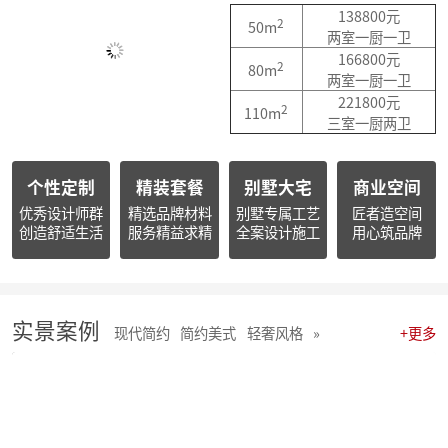
简报|朱辉先生出席杭州市南浔商会一届三次会员大会并作2025年度工作报告
138800元
2
50m
简报朱辉先生受邀出席2026杭州日报财经年会暨二届天下杭商总会年会
两室一厨一卫
简报|朱辉先生受邀参加2025家装下午茶双十二家装年度盛典
166800元
2
80m
简报|朱辉先生受邀参加2025中国家电厂商互融发展峰会暨浙江省家用电器流通协会十届四次会员大会
两室一厨一卫
开心工作 · 快乐生活 幸福笑容源自客户的满意！
221800元
2
110m
麦丰202578-85期工地巡检 怀匠心，筑匠魂，守匠情，践匠行
三室一厨两卫
麦丰202567-77期工地巡检|怀匠心，筑匠魂，守匠情，践匠行
麦丰装饰集团深度参研匠心科技软装商学院「欧洲空间美学密训营」
个性定制
精装套餐
别墅大宅
商业空间
简报 | 麦丰装饰集团第三季度全员会议暨“奋战59天”目标誓师大会圆满举行
麦丰202559-66期工地巡检怀匠心，筑匠魂，守匠情，践匠行
优秀设计师群
精选品牌材料
别墅专属工艺
匠者造空间
创造舒适生活
服务精益求精
全案设计施工
用心筑品牌
简报|麦丰装饰集团创始人朱辉先生当选为杭州市装饰装修商会第八届副会长
麦丰202556-58期工地巡检怀匠心，筑匠魂，守匠情，践匠行
麦丰装饰集团董事长朱辉出席行业大会：共话家装高质量发展新路径
简报|麦丰装饰集团2025年半年度全员会议圆满举行
麦丰202553-55期工地巡检|怀匠心，筑匠魂，守匠情，践匠行
实景案例
现代简约
简约美式
轻奢风格
»
+更多
麦丰202550-52期工地巡检怀匠心，筑匠魂，守匠情，践匠行
麦丰202547-49期工地巡检|怀匠心，筑匠魂，守匠情，践匠行
麦丰202544-46期工地巡检 怀匠心，筑匠魂，守匠情，践匠行
麦丰202541-43期工地巡检怀匠心，筑匠魂，守匠情，践匠行
麦丰202538-40期工地巡检怀匠心，筑匠魂，守匠情，践匠行