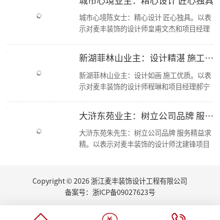
麦丰家装荣获CCTV《品牌中国》重点推荐品牌
城市心境陈女士：精心设计 匠心独具。以表
【喜报】恭喜公司多位设计师获和美大赛荣誉奖项！
示对麦丰装饰的设计师皇甫文杰和项目经理
简报|欢迎杭州移动市场部总经理莅临东麦集团万方新总部参观交流！
冯孝华与的感谢； 麦丰装饰十二年来，始终
【资讯】集团创始人朱辉受邀担任第七届浙江省“和美”建筑装饰设计大赛评委
秉承“尊重人才，诚信服务，务实担当，共
【喜报】恭喜设计师毛建松荣获2022金尺杯·国际设计大奖赛荣誉奖项
新湖菲林山业主：设计精湛 施工优良
走进东芝 交流学习
赢未来”的经营方针，运用现代科学的先进
东麦集团新总部首次工程部大会
管理手段，凭借优质的人才资源，如今已成
新湖菲林山业主：设计如画 施工优质。以表
新总部 新征程丨东麦集团万方新总部首次全员大会
为浙江家装行业中具影响力、管理规范、服
示对麦丰装饰的设计师程琳和项目经理郝宁
2022东麦集团第二季度会议
务优质的品牌新秀。咨询、体验，沟通、认
的感谢； 麦丰装饰十二年来，始终秉承“尊
恭喜设计师毛建松获得：“森生不息”可持续发展设计奖
可、签单，满意源于服务，多年以来一直得
重人才，诚信服务，务实担当，共赢未来”
大浒东苑业主：树立公司品牌 服务精益求精
2022东麦集团第40期巡检
到客户的认可与支持，好评不断，我们前进
的经营方针，运用现代科学的先进管理手
【分享】夏日清凉好物：藤编元素家具
的步伐也不会停歇
段，凭借优质的人才资源，如今已成为浙江
大浒东苑朱先生：树立公司品牌 服务精益求
2022东麦集团第39期巡检
家装行业中具影响力、管理规范、服务优质
精。以表示对麦丰装饰的设计师沈建锋项目
家里书柜怎么设计？快打造一个你的专属精神领地
的品牌新秀。咨询、体验，沟通、认可、签
经理徐进的感谢； 麦丰装饰十二年来，始终
2022东麦集团第38期巡检
单，满意源于服务，多年以来一直得到客户
秉承“尊重人才，诚信服务，务实担当，共
【丰云争霸·棋乐无穷】东麦集团丰人院第四届棋艺大赛活力开场
的认可与支持，好评不断，我们前进的步伐
赢未来”的经营方针，运用现代科学的先进
Copyright © 2026 浙江麦丰装饰设计工程有限公司
2022东麦集团第37期周巡检
也不会停歇.
管理手段，凭借优质的人才资源，如今已成
东麦集团月度会议
备案号：
浙ICP备09027623号
为浙江家装行业中具影响力、管理规范、服
听说你也想做无主灯设计？三套方案送给你
务优质的品牌新秀。咨询、体验，沟通、认
厨房的装修设计，往往能够体现屋主的生活品味...