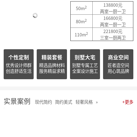
简报|朱辉先生受邀参加知者共创社杭州装企思享汇
138800元
2
50m
简报|朱辉先生出席杭州市南浔商会一届三次会员大会并作2025年度工作报告
两室一厨一卫
简报朱辉先生受邀出席2026杭州日报财经年会暨二届天下杭商总会年会
166800元
2
80m
简报|朱辉先生受邀参加2025家装下午茶双十二家装年度盛典
两室一厨一卫
简报|朱辉先生受邀参加2025中国家电厂商互融发展峰会暨浙江省家用电器流通协会十届四次会员大会
221800元
2
110m
开心工作 · 快乐生活 幸福笑容源自客户的满意！
三室一厨两卫
麦丰202578-85期工地巡检 怀匠心，筑匠魂，守匠情，践匠行
麦丰202567-77期工地巡检|怀匠心，筑匠魂，守匠情，践匠行
个性定制
精装套餐
别墅大宅
商业空间
麦丰装饰集团深度参研匠心科技软装商学院「欧洲空间美学密训营」
简报 | 麦丰装饰集团第三季度全员会议暨“奋战59天”目标誓师大会圆满举行
优秀设计师群
精选品牌材料
别墅专属工艺
匠者造空间
创造舒适生活
服务精益求精
全案设计施工
用心筑品牌
麦丰202559-66期工地巡检怀匠心，筑匠魂，守匠情，践匠行
简报|麦丰装饰集团创始人朱辉先生当选为杭州市装饰装修商会第八届副会长
麦丰202556-58期工地巡检怀匠心，筑匠魂，守匠情，践匠行
麦丰装饰集团董事长朱辉出席行业大会：共话家装高质量发展新路径
简报|麦丰装饰集团2025年半年度全员会议圆满举行
实景案例
现代简约
简约美式
轻奢风格
»
+更多
麦丰202553-55期工地巡检|怀匠心，筑匠魂，守匠情，践匠行
麦丰202550-52期工地巡检怀匠心，筑匠魂，守匠情，践匠行
麦丰202547-49期工地巡检|怀匠心，筑匠魂，守匠情，践匠行
麦丰202544-46期工地巡检 怀匠心，筑匠魂，守匠情，践匠行
麦丰202541-43期工地巡检怀匠心，筑匠魂，守匠情，践匠行