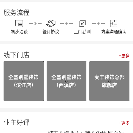
【资讯】东坡奖2023工匠技能大赛麦丰装饰专场暨全员工班大会圆满落幕
【我们开工啦】麦丰全员整装待发，继续打造美好生活！装修快快约起来！！！
服务流程
【通知】东麦集团全体工作人员放假安排
【资讯】“同心同行 筑梦远航”东麦集团2022年度盛典
【喜报】不忘初心，砥砺前行，恭喜麦丰家装荣获“杭州家居大宅创造家”奖项！
初步洽谈
签订协议
上门勘测
方案沟通确认
20230109东麦集团工程质量大巡检-悦望名邸
【喜报】不忘初心，砥砺前行，恭喜麦丰家装斩获五好工程样板房金奖项！
相同面积的厨房使用感却不同，这3种常规布局你选哪个？
线下门店
颜值即正义，年轻人喜欢的家都长啥样？
+更多
四个设计小技巧，正确打开品质家居
喜报|麦丰家装荣膺【杭派家装十强奖】、设计师毛建松荣获【杭派内建筑设计个人奖】
【喜报】恭喜东麦装饰集团设计师荣获2022杭州豪宅设计TOP50荣誉奖项
全盛别墅装饰
全盛别墅装饰
麦丰装饰总部
【喜报】恭喜公司多位设计师获和美大赛荣誉奖项！
（滨江店）
（西溪店）
旗舰店
【前进·无止境】东麦装饰集团月度全员会议
合作共赢|麦丰&全盛别墅装饰与创绿家达成2023年战略合作
合作共赢|麦丰&全盛别墅装饰与中国移动达成战略合作，正式成为中国移动智能家居发展战略合作伙伴
战略合作·高质发展|知嘛家授予东麦装饰集团为第六空间知嘛家总经销联营单位
向新而生 | 麦丰家装&全盛别墅装饰万方新总部开业盛典暨品牌战略合作发布会圆满成功
防患未“燃”|麦丰总部全体人员开展消防安全实操培训
业主好评
+更多
【资讯】活力杭派 一定有你|DCC22杭派家装秋季论坛圆满举办
【一期一会】相信专业的力量，东麦集团全员培训大会圆满结束！
城市心境业主：精心设计 匠心独具