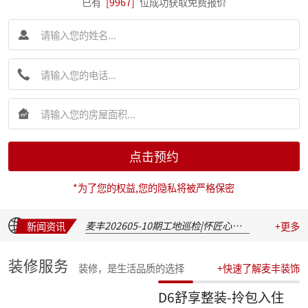
已有
[9967]
位成功获取免费报价
简报|麦丰装饰集团创始人朱辉先生受邀出席 2026 装企建研社夏季论坛
点击预约
简报|麦丰装饰集团2026年半年度全员会议圆满举行
麦丰202617-19期工地巡检|怀匠心，筑匠魂，守匠情，践匠行
*为了您的权益,您的隐私将被严格保密
简报|朱辉先生受邀出席家装下午茶第七届六六盛典并发表主题演讲
麦丰202611-16期工地巡检|怀匠心，筑匠魂，守匠情，践匠行
麦丰202605-10期工地巡检|怀匠心，筑匠魂，守匠情，践匠行
新闻资讯
+更多
新交付楼盘集中大巡检 | 咏溪云庐
盛会聚光，定格精彩：麦丰装饰集团2025年度盛典精彩瞬间
装修服务
装修，是生活品质的选择
+快速了解麦丰装饰
华彩绽放，共叙佳话 | 麦丰装饰集团2025年度晚宴温馨落幕
汇聚星辉，共绘蓝图 | 麦丰装饰集团2025年度总结表彰暨2026战略发布会隆重召开
D6舒享整装-拎包入住
收官之战，荣耀加冕 | 麦丰装饰集团2025年第四季度表彰盛典圆满举行