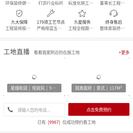
环保装修健康生活
打造行业标杆
标准化施工流程
董事长工程部直管
【丰人院】“活”力全开，当“燃”不让
【直击工地】细致匠心 鉴定品质工程 - 麦丰家居装饰集团安吉50+在建别墅工地大巡检 ！
【简报】群英荟萃 共话未来|金牌厨柜&麦丰装饰合作共赢！
九大保障
179项工艺节点
九星服务
终身售后
【周年庆典，筑梦前行】麦丰家居装饰集团16周年庆启动会暨一站式高端整装浙江首发！
工程装修极有保障
严格按蓝五钻施工
工程全程跟踪服务
整体家装终身维修
【简报】活力杭派 一定有你|麦丰家居装饰赴重庆游学！
【喜报】恭喜我司设计师斩获2022第十八届中国国际设博会大奖！
【分享】每天一个装修小知识——灯光色温的选择
【干货】客厅装修灵感：探索最新的设计趋势与风格！
工地直播
看看我家附近的在施工地
+更多
【喜报】恭喜我司设计师斩获2022第十八届中国国际设博会大奖！
激情亚运 你我同行，麦丰装饰第五届荧光夜跑圆满结束！
【干货】看准这几个装修小技巧，让你未来几十年不再“悔不当初”！
【简报】麦丰家装&城市之声家装品牌焕新发布会暨美家生活现场·创意家装展正式开幕
【简报】设计守望传承，焕新家居力量，集团创始人敦煌之旅
星缦和润 | 侘寂风 | 500M²
观奥宸府 | 意式 | 117M²
分享|22个可以让家更舒适的装修灵感！
【喜报】恭贺公司设计师荣获2022红棉设计奖项！
打造互动型家居，设计、采光、温馨感统统有！
家电家居加速融合 居住类消费升级换挡提速 —— 中国家电家居融合智创峰会在杭州举行
点击免费预约
【干货】电视柜这样设计，收纳颜值两不误
【资讯】集团工程部2022年度优秀表彰暨2023年全员工班大会正式启动
已有
[9967]
位成功预约看工地
【分享】法式风装修，优雅与浪漫并存