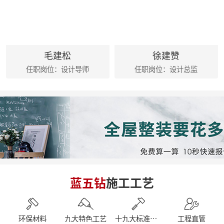
麦丰202428-30期工地巡检|怀匠心，筑匠魂，守匠情，践匠行 ?细节之处见真章
麦丰202425-27期工地巡检|怀匠心，筑匠魂，守匠情，践匠行
麦丰家居装饰集团创始人朱辉先生出席德国贝朗卫浴亚太展示中心
朱辉先生受邀参加2024家装下午茶 第五届六六盛典
荣誉|麦丰家居装饰集团设计师荣获第十六届CBDA照明应用设计大赛祝融奖
毛建松
徐建赞
麦丰202416-18期工地巡检|怀匠心，筑匠魂，守匠情，践匠行
任职岗位：设计导师
任职岗位：设计总监
简报|麦丰家居装饰集团1-4月工作总结及表彰大会暨2024半年度目标誓师大会
麦丰202413-15期工地巡检|怀匠心，筑匠魂，守匠情，践匠行
麦丰202410-12期工地巡检怀匠心，筑匠魂，守匠情，践匠行
简报|朱辉先生受邀参加知者共创社城市私董会西安站暨知者共创社启动仪式
简报|朱辉先生受邀参加中国好家居联盟第十二届惠民工程启动仪式
简报|朱辉先生受邀参加2023家装下午茶双十二家装年度盛典
简报|朱辉先生受邀出席DCC23杭派家装论坛
简报|朱辉先生出席第五届中国泛家居产业2024趋势大会
简报|奋战41天大区阶段总结暨麦丰家居装饰集团员工培训
简报|D6/D7整装发布会暨2023年末冲刺奋战55天
蓝五钻
施工工艺
简报|杭州市南浔商会莅临副会长单位麦丰家居装饰集团参访交流
南京游记|金陵赏秋，追寻历史
简报|闽派装企&保利管道莅临麦丰家居装饰集团参观交流
简报丨朱辉先生受邀参加第三届整装零售50人论坛&2023唯美中国设计奖杭州站
环保材料
九大特色工艺
十九大标准工艺
工程直管