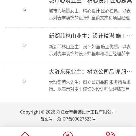
【资讯】活力杭派 一定有你|DCC22杭派家装秋季论坛圆满举办
城市心境陈女士：精心设计 匠心独具。以表
【一期一会】相信专业的力量，东麦集团全员培训大会圆满结束！
示对麦丰装饰的设计师皇甫文杰和项目经理
麦丰家装荣获CCTV《品牌中国》重点推荐品牌
冯孝华与的感谢； 麦丰装饰十二年来，始终
【喜报】恭喜公司多位设计师获和美大赛荣誉奖项！
秉承“尊重人才，诚信服务，务实担当，共
简报|欢迎杭州移动市场部总经理莅临东麦集团万方新总部参观交流！
新湖菲林山业主：设计精湛 施工优良
【资讯】集团创始人朱辉受邀担任第七届浙江省“和美”建筑装饰设计大赛评委
赢未来”的经营方针，运用现代科学的先进
【喜报】恭喜设计师毛建松荣获2022金尺杯·国际设计大奖赛荣誉奖项
管理手段，凭借优质的人才资源，如今已成
新湖菲林山业主：设计如画 施工优质。以表
走进东芝 交流学习
为浙江家装行业中具影响力、管理规范、服
示对麦丰装饰的设计师程琳和项目经理郝宁
东麦集团新总部首次工程部大会
务优质的品牌新秀。咨询、体验，沟通、认
的感谢； 麦丰装饰十二年来，始终秉承“尊
新总部 新征程丨东麦集团万方新总部首次全员大会
可、签单，满意源于服务，多年以来一直得
重人才，诚信服务，务实担当，共赢未来”
大浒东苑业主：树立公司品牌 服务精益求精
2022东麦集团第二季度会议
到客户的认可与支持，好评不断，我们前进
的经营方针，运用现代科学的先进管理手
恭喜设计师毛建松获得：“森生不息”可持续发展设计奖
的步伐也不会停歇
段，凭借优质的人才资源，如今已成为浙江
大浒东苑朱先生：树立公司品牌 服务精益求
2022东麦集团第40期巡检
家装行业中具影响力、管理规范、服务优质
精。以表示对麦丰装饰的设计师沈建锋项目
【分享】夏日清凉好物：藤编元素家具
的品牌新秀。咨询、体验，沟通、认可、签
经理徐进的感谢； 麦丰装饰十二年来，始终
2022东麦集团第39期巡检
单，满意源于服务，多年以来一直得到客户
秉承“尊重人才，诚信服务，务实担当，共
家里书柜怎么设计？快打造一个你的专属精神领地
的认可与支持，好评不断，我们前进的步伐
赢未来”的经营方针，运用现代科学的先进
Copyright © 2026 浙江麦丰装饰设计工程有限公司
2022东麦集团第38期巡检
也不会停歇.
管理手段，凭借优质的人才资源，如今已成
【丰云争霸·棋乐无穷】东麦集团丰人院第四届棋艺大赛活力开场
备案号：
浙ICP备09027623号
为浙江家装行业中具影响力、管理规范、服
2022东麦集团第37期周巡检
务优质的品牌新秀。咨询、体验，沟通、认
东麦集团月度会议