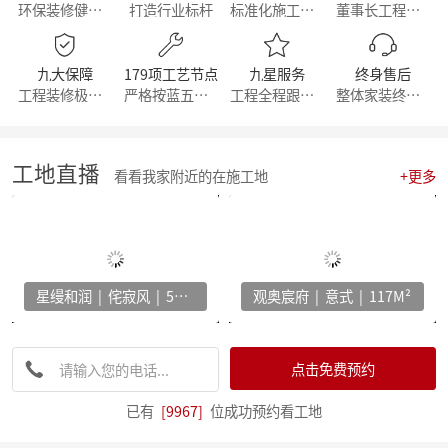
环保装修健康生活
打造行业标杆
标准化施工流程
董事长工程部直管
简报|闽派装企&保利管道莅临麦丰家居装饰集团参观交流
简报丨朱辉先生受邀参加第三届整装零售50人论坛&2023唯美中国设计奖杭州站
【丰人院】“活”力全开，当“燃”不让
九大保障
179项工艺节点
九星服务
终身售后
【直击工地】细致匠心 鉴定品质工程 - 麦丰家居装饰集团安吉50+在建别墅工地大巡检 ！
工程装修极有保障
严格按蓝五钻施工
工程全程跟踪服务
整体家装终身维修
【简报】群英荟萃 共话未来|金牌厨柜&麦丰装饰合作共赢！
【周年庆典，筑梦前行】麦丰家居装饰集团16周年庆启动会暨一站式高端整装浙江首发！
【简报】活力杭派 一定有你|麦丰家居装饰赴重庆游学！
【喜报】恭喜我司设计师斩获2022第十八届中国国际设博会大奖！
工地直播
看看我家附近的在施工地
+更多
【分享】每天一个装修小知识——灯光色温的选择
【干货】客厅装修灵感：探索最新的设计趋势与风格！
【喜报】恭喜我司设计师斩获2022第十八届中国国际设博会大奖！
激情亚运 你我同行，麦丰装饰第五届荧光夜跑圆满结束！
【干货】看准这几个装修小技巧，让你未来几十年不再“悔不当初”！
星缦和润 | 侘寂风 | 500M²
观奥宸府 | 意式 | 117M²
【简报】麦丰家装&城市之声家装品牌焕新发布会暨美家生活现场·创意家装展正式开幕
【简报】设计守望传承，焕新家居力量，集团创始人敦煌之旅
分享|22个可以让家更舒适的装修灵感！
【喜报】恭贺公司设计师荣获2022红棉设计奖项！
点击免费预约
打造互动型家居，设计、采光、温馨感统统有！
家电家居加速融合 居住类消费升级换挡提速 —— 中国家电家居融合智创峰会在杭州举行
已有
[9967]
位成功预约看工地
【干货】电视柜这样设计，收纳颜值两不误