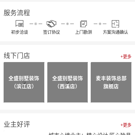
【资讯】集团工程部2022年度优秀表彰暨2023年全员工班大会正式启动
【分享】法式风装修，优雅与浪漫并存
服务流程
【资讯】东坡奖2023工匠技能大赛麦丰装饰专场暨全员工班大会圆满落幕
【我们开工啦】麦丰全员整装待发，继续打造美好生活！装修快快约起来！！！
【通知】东麦集团全体工作人员放假安排
初步洽谈
签订协议
上门勘测
方案沟通确认
【资讯】“同心同行 筑梦远航”东麦集团2022年度盛典
【喜报】不忘初心，砥砺前行，恭喜麦丰家装荣获“杭州家居大宅创造家”奖项！
20230109东麦集团工程质量大巡检-悦望名邸
线下门店
【喜报】不忘初心，砥砺前行，恭喜麦丰家装斩获五好工程样板房金奖项！
+更多
相同面积的厨房使用感却不同，这3种常规布局你选哪个？
颜值即正义，年轻人喜欢的家都长啥样？
四个设计小技巧，正确打开品质家居
全盛别墅装饰
全盛别墅装饰
麦丰装饰总部
喜报|麦丰家装荣膺【杭派家装十强奖】、设计师毛建松荣获【杭派内建筑设计个人奖】
（滨江店）
（西溪店）
旗舰店
【喜报】恭喜东麦装饰集团设计师荣获2022杭州豪宅设计TOP50荣誉奖项
【喜报】恭喜公司多位设计师获和美大赛荣誉奖项！
【前进·无止境】东麦装饰集团月度全员会议
合作共赢|麦丰&全盛别墅装饰与创绿家达成2023年战略合作
合作共赢|麦丰&全盛别墅装饰与中国移动达成战略合作，正式成为中国移动智能家居发展战略合作伙伴
战略合作·高质发展|知嘛家授予东麦装饰集团为第六空间知嘛家总经销联营单位
业主好评
+更多
向新而生 | 麦丰家装&全盛别墅装饰万方新总部开业盛典暨品牌战略合作发布会圆满成功
防患未“燃”|麦丰总部全体人员开展消防安全实操培训
城市心境业主：精心设计 匠心独具