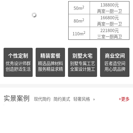
汇聚星辉，共绘蓝图 | 麦丰装饰集团2025年度总结表彰暨2026战略发布会隆重召开
138800元
2
50m
收官之战，荣耀加冕 | 麦丰装饰集团2025年第四季度表彰盛典圆满举行
两室一厨一卫
简报|朱辉先生受邀参加知者共创社杭州装企思享汇
166800元
2
80m
简报|朱辉先生出席杭州市南浔商会一届三次会员大会并作2025年度工作报告
两室一厨一卫
简报朱辉先生受邀出席2026杭州日报财经年会暨二届天下杭商总会年会
221800元
2
110m
简报|朱辉先生受邀参加2025家装下午茶双十二家装年度盛典
三室一厨两卫
简报|朱辉先生受邀参加2025中国家电厂商互融发展峰会暨浙江省家用电器流通协会十届四次会员大会
开心工作 · 快乐生活 幸福笑容源自客户的满意！
个性定制
精装套餐
别墅大宅
商业空间
麦丰202578-85期工地巡检 怀匠心，筑匠魂，守匠情，践匠行
麦丰202567-77期工地巡检|怀匠心，筑匠魂，守匠情，践匠行
优秀设计师群
精选品牌材料
别墅专属工艺
匠者造空间
创造舒适生活
服务精益求精
全案设计施工
用心筑品牌
麦丰装饰集团深度参研匠心科技软装商学院「欧洲空间美学密训营」
简报 | 麦丰装饰集团第三季度全员会议暨“奋战59天”目标誓师大会圆满举行
麦丰202559-66期工地巡检怀匠心，筑匠魂，守匠情，践匠行
简报|麦丰装饰集团创始人朱辉先生当选为杭州市装饰装修商会第八届副会长
麦丰202556-58期工地巡检怀匠心，筑匠魂，守匠情，践匠行
实景案例
现代简约
简约美式
轻奢风格
»
+更多
麦丰装饰集团董事长朱辉出席行业大会：共话家装高质量发展新路径
简报|麦丰装饰集团2025年半年度全员会议圆满举行
麦丰202553-55期工地巡检|怀匠心，筑匠魂，守匠情，践匠行
麦丰202550-52期工地巡检怀匠心，筑匠魂，守匠情，践匠行
麦丰202547-49期工地巡检|怀匠心，筑匠魂，守匠情，践匠行