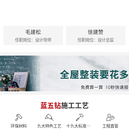
麦丰202434-36期工地巡检|怀匠心，筑匠魂，守匠情，践匠行
麦丰202431-33期工地巡检怀匠心，筑匠魂，守匠情，践匠行
麦丰202428-30期工地巡检|怀匠心，筑匠魂，守匠情，践匠行 ?细节之处见真章
麦丰202425-27期工地巡检|怀匠心，筑匠魂，守匠情，践匠行
麦丰家居装饰集团创始人朱辉先生出席德国贝朗卫浴亚太展示中心
毛建松
徐建赞
朱辉先生受邀参加2024家装下午茶 第五届六六盛典
任职岗位：设计导师
任职岗位：设计总监
荣誉|麦丰家居装饰集团设计师荣获第十六届CBDA照明应用设计大赛祝融奖
麦丰202416-18期工地巡检|怀匠心，筑匠魂，守匠情，践匠行
简报|麦丰家居装饰集团1-4月工作总结及表彰大会暨2024半年度目标誓师大会
麦丰202413-15期工地巡检|怀匠心，筑匠魂，守匠情，践匠行
麦丰202410-12期工地巡检怀匠心，筑匠魂，守匠情，践匠行
简报|朱辉先生受邀参加知者共创社城市私董会西安站暨知者共创社启动仪式
简报|朱辉先生受邀参加中国好家居联盟第十二届惠民工程启动仪式
简报|朱辉先生受邀参加2023家装下午茶双十二家装年度盛典
简报|朱辉先生受邀出席DCC23杭派家装论坛
简报|朱辉先生出席第五届中国泛家居产业2024趋势大会
蓝五钻
施工工艺
简报|奋战41天大区阶段总结暨麦丰家居装饰集团员工培训
简报|D6/D7整装发布会暨2023年末冲刺奋战55天
简报|杭州市南浔商会莅临副会长单位麦丰家居装饰集团参访交流
南京游记|金陵赏秋，追寻历史
环保材料
九大特色工艺
十九大标准工艺
工程直管