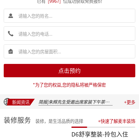
已有
[9967]
位成功获取免费报价
点击预约
简报|麦丰装饰集团创始人朱辉先生受邀出席 2026 装企建研社夏季论坛
*为了您的权益,您的隐私将被严格保密
简报|麦丰装饰集团2026年半年度全员会议圆满举行
麦丰202617-19期工地巡检|怀匠心，筑匠魂，守匠情，践匠行
简报|朱辉先生受邀出席家装下午茶第七届六六盛典并发表主题演讲
新闻资讯
+更多
麦丰202611-16期工地巡检|怀匠心，筑匠魂，守匠情，践匠行
麦丰202605-10期工地巡检|怀匠心，筑匠魂，守匠情，践匠行
装修服务
装修，是生活品质的选择
+快速了解麦丰装饰
新交付楼盘集中大巡检 | 咏溪云庐
盛会聚光，定格精彩：麦丰装饰集团2025年度盛典精彩瞬间
D6舒享整装-拎包入住
华彩绽放，共叙佳话 | 麦丰装饰集团2025年度晚宴温馨落幕