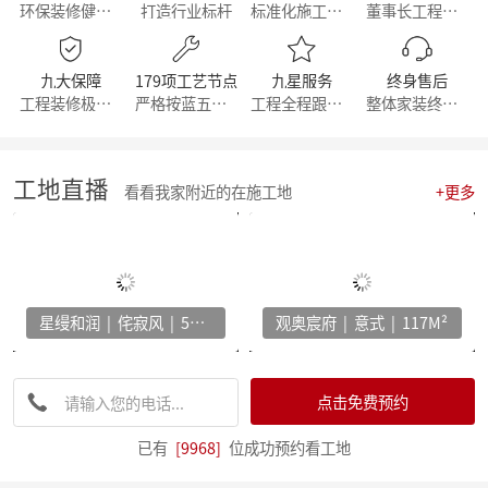
环保装修健康生活
打造行业标杆
标准化施工流程
董事长工程部直管
【直击工地】细致匠心 鉴定品质工程 - 麦丰家居装饰集团安吉50+在建别墅工地大巡检 ！
【简报】群英荟萃 共话未来|金牌厨柜&麦丰装饰合作共赢！
【周年庆典，筑梦前行】麦丰家居装饰集团16周年庆启动会暨一站式高端整装浙江首发！
九大保障
179项工艺节点
九星服务
终身售后
【简报】活力杭派 一定有你|麦丰家居装饰赴重庆游学！
工程装修极有保障
严格按蓝五钻施工
工程全程跟踪服务
整体家装终身维修
【喜报】恭喜我司设计师斩获2022第十八届中国国际设博会大奖！
【分享】每天一个装修小知识——灯光色温的选择
【干货】客厅装修灵感：探索最新的设计趋势与风格！
【喜报】恭喜我司设计师斩获2022第十八届中国国际设博会大奖！
工地直播
看看我家附近的在施工地
+更多
激情亚运 你我同行，麦丰装饰第五届荧光夜跑圆满结束！
【干货】看准这几个装修小技巧，让你未来几十年不再“悔不当初”！
【简报】麦丰家装&城市之声家装品牌焕新发布会暨美家生活现场·创意家装展正式开幕
【简报】设计守望传承，焕新家居力量，集团创始人敦煌之旅
分享|22个可以让家更舒适的装修灵感！
星缦和润 | 侘寂风 | 500M²
观奥宸府 | 意式 | 117M²
【喜报】恭贺公司设计师荣获2022红棉设计奖项！
打造互动型家居，设计、采光、温馨感统统有！
家电家居加速融合 居住类消费升级换挡提速 —— 中国家电家居融合智创峰会在杭州举行
【干货】电视柜这样设计，收纳颜值两不误
点击免费预约
【资讯】集团工程部2022年度优秀表彰暨2023年全员工班大会正式启动
【分享】法式风装修，优雅与浪漫并存
已有
[9968]
位成功预约看工地
【资讯】东坡奖2023工匠技能大赛麦丰装饰专场暨全员工班大会圆满落幕