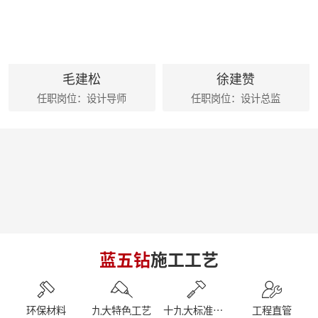
麦丰202425-27期工地巡检|怀匠心，筑匠魂，守匠情，践匠行
麦丰家居装饰集团创始人朱辉先生出席德国贝朗卫浴亚太展示中心
朱辉先生受邀参加2024家装下午茶 第五届六六盛典
荣誉|麦丰家居装饰集团设计师荣获第十六届CBDA照明应用设计大赛祝融奖
麦丰202416-18期工地巡检|怀匠心，筑匠魂，守匠情，践匠行
毛建松
徐建赞
简报|麦丰家居装饰集团1-4月工作总结及表彰大会暨2024半年度目标誓师大会
任职岗位：设计导师
任职岗位：设计总监
麦丰202413-15期工地巡检|怀匠心，筑匠魂，守匠情，践匠行
麦丰202410-12期工地巡检怀匠心，筑匠魂，守匠情，践匠行
简报|朱辉先生受邀参加知者共创社城市私董会西安站暨知者共创社启动仪式
简报|朱辉先生受邀参加中国好家居联盟第十二届惠民工程启动仪式
简报|朱辉先生受邀参加2023家装下午茶双十二家装年度盛典
简报|朱辉先生受邀出席DCC23杭派家装论坛
简报|朱辉先生出席第五届中国泛家居产业2024趋势大会
简报|奋战41天大区阶段总结暨麦丰家居装饰集团员工培训
简报|D6/D7整装发布会暨2023年末冲刺奋战55天
简报|杭州市南浔商会莅临副会长单位麦丰家居装饰集团参访交流
蓝五钻
施工工艺
南京游记|金陵赏秋，追寻历史
简报|闽派装企&保利管道莅临麦丰家居装饰集团参观交流
简报丨朱辉先生受邀参加第三届整装零售50人论坛&2023唯美中国设计奖杭州站
【丰人院】“活”力全开，当“燃”不让
环保材料
九大特色工艺
十九大标准工艺
工程直管