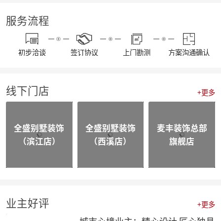
【我们开工啦】麦丰全员整装待发，继续打造美好生活！装修快快约起来！！！
【通知】东麦集团全体工作人员放假安排
服务流程
【资讯】“同心同行 筑梦远航”东麦集团2022年度盛典
【喜报】不忘初心，砥砺前行，恭喜麦丰家装荣获“杭州家居大宅创造家”奖项！
20230109东麦集团工程质量大巡检-悦望名邸
初步洽谈
签订协议
上门勘测
方案沟通确认
【喜报】不忘初心，砥砺前行，恭喜麦丰家装斩获五好工程样板房金奖项！
相同面积的厨房使用感却不同，这3种常规布局你选哪个？
颜值即正义，年轻人喜欢的家都长啥样？
线下门店
四个设计小技巧，正确打开品质家居
+更多
喜报|麦丰家装荣膺【杭派家装十强奖】、设计师毛建松荣获【杭派内建筑设计个人奖】
【喜报】恭喜东麦装饰集团设计师荣获2022杭州豪宅设计TOP50荣誉奖项
【喜报】恭喜公司多位设计师获和美大赛荣誉奖项！
全盛别墅装饰
全盛别墅装饰
麦丰装饰总部
【前进·无止境】东麦装饰集团月度全员会议
（滨江店）
（西溪店）
旗舰店
合作共赢|麦丰&全盛别墅装饰与创绿家达成2023年战略合作
合作共赢|麦丰&全盛别墅装饰与中国移动达成战略合作，正式成为中国移动智能家居发展战略合作伙伴
战略合作·高质发展|知嘛家授予东麦装饰集团为第六空间知嘛家总经销联营单位
向新而生 | 麦丰家装&全盛别墅装饰万方新总部开业盛典暨品牌战略合作发布会圆满成功
防患未“燃”|麦丰总部全体人员开展消防安全实操培训
【资讯】活力杭派 一定有你|DCC22杭派家装秋季论坛圆满举办
业主好评
+更多
【一期一会】相信专业的力量，东麦集团全员培训大会圆满结束！
麦丰家装荣获CCTV《品牌中国》重点推荐品牌
城市心境业主：精心设计 匠心独具