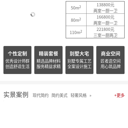
简报|朱辉先生出席杭州市南浔商会一届三次会员大会并作2025年度工作报告
138800元
2
50m
简报朱辉先生受邀出席2026杭州日报财经年会暨二届天下杭商总会年会
两室一厨一卫
简报|朱辉先生受邀参加2025家装下午茶双十二家装年度盛典
166800元
2
80m
简报|朱辉先生受邀参加2025中国家电厂商互融发展峰会暨浙江省家用电器流通协会十届四次会员大会
两室一厨一卫
开心工作 · 快乐生活 幸福笑容源自客户的满意！
221800元
2
110m
麦丰202578-85期工地巡检 怀匠心，筑匠魂，守匠情，践匠行
三室一厨两卫
麦丰202567-77期工地巡检|怀匠心，筑匠魂，守匠情，践匠行
麦丰装饰集团深度参研匠心科技软装商学院「欧洲空间美学密训营」
个性定制
精装套餐
别墅大宅
商业空间
简报 | 麦丰装饰集团第三季度全员会议暨“奋战59天”目标誓师大会圆满举行
麦丰202559-66期工地巡检怀匠心，筑匠魂，守匠情，践匠行
优秀设计师群
精选品牌材料
别墅专属工艺
匠者造空间
创造舒适生活
服务精益求精
全案设计施工
用心筑品牌
简报|麦丰装饰集团创始人朱辉先生当选为杭州市装饰装修商会第八届副会长
麦丰202556-58期工地巡检怀匠心，筑匠魂，守匠情，践匠行
麦丰装饰集团董事长朱辉出席行业大会：共话家装高质量发展新路径
简报|麦丰装饰集团2025年半年度全员会议圆满举行
麦丰202553-55期工地巡检|怀匠心，筑匠魂，守匠情，践匠行
实景案例
现代简约
简约美式
轻奢风格
»
+更多
麦丰202550-52期工地巡检怀匠心，筑匠魂，守匠情，践匠行
麦丰202547-49期工地巡检|怀匠心，筑匠魂，守匠情，践匠行
麦丰202544-46期工地巡检 怀匠心，筑匠魂，守匠情，践匠行
麦丰202541-43期工地巡检怀匠心，筑匠魂，守匠情，践匠行
麦丰202538-40期工地巡检怀匠心，筑匠魂，守匠情，践匠行