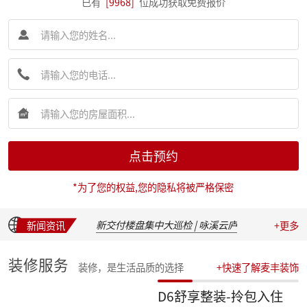
已有
[9968]
位成功获取免费报价
简报|麦丰装饰集团创始人朱辉先生受邀出席 2026 装企建研社夏季论坛
简报|麦丰装饰集团2026年半年度全员会议圆满举行
点击预约
麦丰202617-19期工地巡检|怀匠心，筑匠魂，守匠情，践匠行
简报|朱辉先生受邀出席家装下午茶第七届六六盛典并发表主题演讲
*为了您的权益,您的隐私将被严格保密
麦丰202611-16期工地巡检|怀匠心，筑匠魂，守匠情，践匠行
麦丰202605-10期工地巡检|怀匠心，筑匠魂，守匠情，践匠行
新交付楼盘集中大巡检 | 咏溪云庐
新闻资讯
+更多
盛会聚光，定格精彩：麦丰装饰集团2025年度盛典精彩瞬间
华彩绽放，共叙佳话 | 麦丰装饰集团2025年度晚宴温馨落幕
装修服务
装修，是生活品质的选择
+快速了解麦丰装饰
汇聚星辉，共绘蓝图 | 麦丰装饰集团2025年度总结表彰暨2026战略发布会隆重召开
收官之战，荣耀加冕 | 麦丰装饰集团2025年第四季度表彰盛典圆满举行
D6舒享整装-拎包入住
简报|朱辉先生受邀参加知者共创社杭州装企思享汇