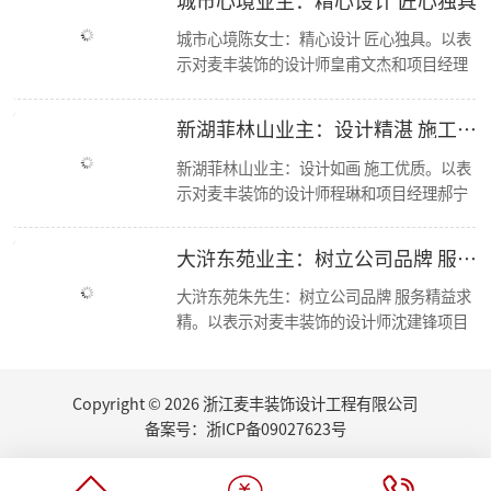
【喜报】恭喜公司多位设计师获和美大赛荣誉奖项！
城市心境陈女士：精心设计 匠心独具。以表
简报|欢迎杭州移动市场部总经理莅临东麦集团万方新总部参观交流！
示对麦丰装饰的设计师皇甫文杰和项目经理
【资讯】集团创始人朱辉受邀担任第七届浙江省“和美”建筑装饰设计大赛评委
冯孝华与的感谢； 麦丰装饰十二年来，始终
【喜报】恭喜设计师毛建松荣获2022金尺杯·国际设计大奖赛荣誉奖项
秉承“尊重人才，诚信服务，务实担当，共
走进东芝 交流学习
新湖菲林山业主：设计精湛 施工优良
东麦集团新总部首次工程部大会
赢未来”的经营方针，运用现代科学的先进
新总部 新征程丨东麦集团万方新总部首次全员大会
管理手段，凭借优质的人才资源，如今已成
新湖菲林山业主：设计如画 施工优质。以表
2022东麦集团第二季度会议
为浙江家装行业中具影响力、管理规范、服
示对麦丰装饰的设计师程琳和项目经理郝宁
恭喜设计师毛建松获得：“森生不息”可持续发展设计奖
务优质的品牌新秀。咨询、体验，沟通、认
的感谢； 麦丰装饰十二年来，始终秉承“尊
2022东麦集团第40期巡检
可、签单，满意源于服务，多年以来一直得
重人才，诚信服务，务实担当，共赢未来”
大浒东苑业主：树立公司品牌 服务精益求精
【分享】夏日清凉好物：藤编元素家具
到客户的认可与支持，好评不断，我们前进
的经营方针，运用现代科学的先进管理手
2022东麦集团第39期巡检
的步伐也不会停歇
段，凭借优质的人才资源，如今已成为浙江
大浒东苑朱先生：树立公司品牌 服务精益求
家里书柜怎么设计？快打造一个你的专属精神领地
家装行业中具影响力、管理规范、服务优质
精。以表示对麦丰装饰的设计师沈建锋项目
2022东麦集团第38期巡检
的品牌新秀。咨询、体验，沟通、认可、签
经理徐进的感谢； 麦丰装饰十二年来，始终
【丰云争霸·棋乐无穷】东麦集团丰人院第四届棋艺大赛活力开场
单，满意源于服务，多年以来一直得到客户
秉承“尊重人才，诚信服务，务实担当，共
2022东麦集团第37期周巡检
的认可与支持，好评不断，我们前进的步伐
赢未来”的经营方针，运用现代科学的先进
Copyright © 2026 浙江麦丰装饰设计工程有限公司
东麦集团月度会议
也不会停歇.
管理手段，凭借优质的人才资源，如今已成
听说你也想做无主灯设计？三套方案送给你
备案号：
浙ICP备09027623号
为浙江家装行业中具影响力、管理规范、服
厨房的装修设计，往往能够体现屋主的生活品味...
务优质的品牌新秀。咨询、体验，沟通、认
夏日盈盈，室内绿植如何选