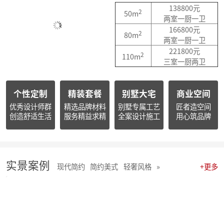
简报|朱辉先生出席杭州市南浔商会一届三次会员大会并作2025年度工作报告
138800元
2
50m
简报朱辉先生受邀出席2026杭州日报财经年会暨二届天下杭商总会年会
两室一厨一卫
简报|朱辉先生受邀参加2025家装下午茶双十二家装年度盛典
166800元
2
80m
简报|朱辉先生受邀参加2025中国家电厂商互融发展峰会暨浙江省家用电器流通协会十届四次会员大会
两室一厨一卫
开心工作 · 快乐生活 幸福笑容源自客户的满意！
221800元
2
110m
麦丰202578-85期工地巡检 怀匠心，筑匠魂，守匠情，践匠行
三室一厨两卫
麦丰202567-77期工地巡检|怀匠心，筑匠魂，守匠情，践匠行
麦丰装饰集团深度参研匠心科技软装商学院「欧洲空间美学密训营」
个性定制
精装套餐
别墅大宅
商业空间
简报 | 麦丰装饰集团第三季度全员会议暨“奋战59天”目标誓师大会圆满举行
麦丰202559-66期工地巡检怀匠心，筑匠魂，守匠情，践匠行
优秀设计师群
精选品牌材料
别墅专属工艺
匠者造空间
创造舒适生活
服务精益求精
全案设计施工
用心筑品牌
简报|麦丰装饰集团创始人朱辉先生当选为杭州市装饰装修商会第八届副会长
麦丰202556-58期工地巡检怀匠心，筑匠魂，守匠情，践匠行
麦丰装饰集团董事长朱辉出席行业大会：共话家装高质量发展新路径
简报|麦丰装饰集团2025年半年度全员会议圆满举行
麦丰202553-55期工地巡检|怀匠心，筑匠魂，守匠情，践匠行
实景案例
现代简约
简约美式
轻奢风格
»
+更多
麦丰202550-52期工地巡检怀匠心，筑匠魂，守匠情，践匠行
麦丰202547-49期工地巡检|怀匠心，筑匠魂，守匠情，践匠行
麦丰202544-46期工地巡检 怀匠心，筑匠魂，守匠情，践匠行
麦丰202541-43期工地巡检怀匠心，筑匠魂，守匠情，践匠行
麦丰202538-40期工地巡检怀匠心，筑匠魂，守匠情，践匠行