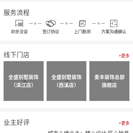
【我们开工啦】麦丰全员整装待发，继续打造美好生活！装修快快约起来！！！
【通知】东麦集团全体工作人员放假安排
服务流程
【资讯】“同心同行 筑梦远航”东麦集团2022年度盛典
【喜报】不忘初心，砥砺前行，恭喜麦丰家装荣获“杭州家居大宅创造家”奖项！
20230109东麦集团工程质量大巡检-悦望名邸
初步洽谈
签订协议
上门勘测
方案沟通确认
【喜报】不忘初心，砥砺前行，恭喜麦丰家装斩获五好工程样板房金奖项！
相同面积的厨房使用感却不同，这3种常规布局你选哪个？
颜值即正义，年轻人喜欢的家都长啥样？
线下门店
四个设计小技巧，正确打开品质家居
+更多
喜报|麦丰家装荣膺【杭派家装十强奖】、设计师毛建松荣获【杭派内建筑设计个人奖】
【喜报】恭喜东麦装饰集团设计师荣获2022杭州豪宅设计TOP50荣誉奖项
【喜报】恭喜公司多位设计师获和美大赛荣誉奖项！
全盛别墅装饰
全盛别墅装饰
麦丰装饰总部
【前进·无止境】东麦装饰集团月度全员会议
（滨江店）
（西溪店）
旗舰店
合作共赢|麦丰&全盛别墅装饰与创绿家达成2023年战略合作
合作共赢|麦丰&全盛别墅装饰与中国移动达成战略合作，正式成为中国移动智能家居发展战略合作伙伴
战略合作·高质发展|知嘛家授予东麦装饰集团为第六空间知嘛家总经销联营单位
向新而生 | 麦丰家装&全盛别墅装饰万方新总部开业盛典暨品牌战略合作发布会圆满成功
防患未“燃”|麦丰总部全体人员开展消防安全实操培训
【资讯】活力杭派 一定有你|DCC22杭派家装秋季论坛圆满举办
业主好评
+更多
【一期一会】相信专业的力量，东麦集团全员培训大会圆满结束！
麦丰家装荣获CCTV《品牌中国》重点推荐品牌
城市心境业主：精心设计 匠心独具