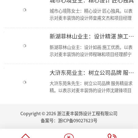
【喜报】恭喜公司多位设计师获和美大赛荣誉奖项！
城市心境陈女士：精心设计 匠心独具。以表
简报|欢迎杭州移动市场部总经理莅临东麦集团万方新总部参观交流！
示对麦丰装饰的设计师皇甫文杰和项目经理
【资讯】集团创始人朱辉受邀担任第七届浙江省“和美”建筑装饰设计大赛评委
冯孝华与的感谢； 麦丰装饰十二年来，始终
【喜报】恭喜设计师毛建松荣获2022金尺杯·国际设计大奖赛荣誉奖项
秉承“尊重人才，诚信服务，务实担当，共
走进东芝 交流学习
新湖菲林山业主：设计精湛 施工优良
东麦集团新总部首次工程部大会
赢未来”的经营方针，运用现代科学的先进
新总部 新征程丨东麦集团万方新总部首次全员大会
管理手段，凭借优质的人才资源，如今已成
新湖菲林山业主：设计如画 施工优质。以表
2022东麦集团第二季度会议
为浙江家装行业中具影响力、管理规范、服
示对麦丰装饰的设计师程琳和项目经理郝宁
恭喜设计师毛建松获得：“森生不息”可持续发展设计奖
务优质的品牌新秀。咨询、体验，沟通、认
的感谢； 麦丰装饰十二年来，始终秉承“尊
2022东麦集团第40期巡检
可、签单，满意源于服务，多年以来一直得
重人才，诚信服务，务实担当，共赢未来”
大浒东苑业主：树立公司品牌 服务精益求精
【分享】夏日清凉好物：藤编元素家具
到客户的认可与支持，好评不断，我们前进
的经营方针，运用现代科学的先进管理手
2022东麦集团第39期巡检
的步伐也不会停歇
段，凭借优质的人才资源，如今已成为浙江
大浒东苑朱先生：树立公司品牌 服务精益求
家里书柜怎么设计？快打造一个你的专属精神领地
家装行业中具影响力、管理规范、服务优质
精。以表示对麦丰装饰的设计师沈建锋项目
2022东麦集团第38期巡检
的品牌新秀。咨询、体验，沟通、认可、签
经理徐进的感谢； 麦丰装饰十二年来，始终
【丰云争霸·棋乐无穷】东麦集团丰人院第四届棋艺大赛活力开场
单，满意源于服务，多年以来一直得到客户
秉承“尊重人才，诚信服务，务实担当，共
2022东麦集团第37期周巡检
的认可与支持，好评不断，我们前进的步伐
赢未来”的经营方针，运用现代科学的先进
Copyright © 2026 浙江麦丰装饰设计工程有限公司
东麦集团月度会议
也不会停歇.
管理手段，凭借优质的人才资源，如今已成
听说你也想做无主灯设计？三套方案送给你
备案号：
浙ICP备09027623号
为浙江家装行业中具影响力、管理规范、服
厨房的装修设计，往往能够体现屋主的生活品味...
务优质的品牌新秀。咨询、体验，沟通、认
夏日盈盈，室内绿植如何选