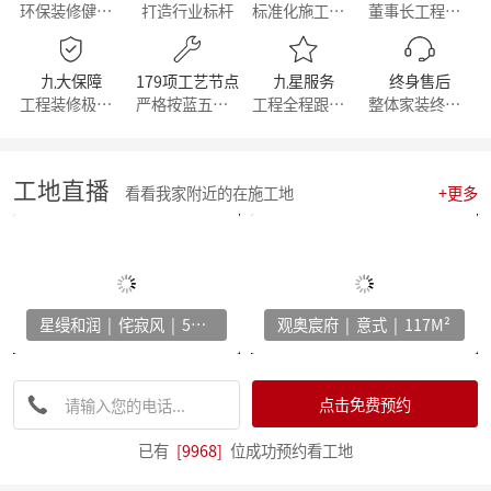
环保装修健康生活
打造行业标杆
标准化施工流程
董事长工程部直管
【直击工地】细致匠心 鉴定品质工程 - 麦丰家居装饰集团安吉50+在建别墅工地大巡检 ！
【简报】群英荟萃 共话未来|金牌厨柜&麦丰装饰合作共赢！
【周年庆典，筑梦前行】麦丰家居装饰集团16周年庆启动会暨一站式高端整装浙江首发！
九大保障
179项工艺节点
九星服务
终身售后
【简报】活力杭派 一定有你|麦丰家居装饰赴重庆游学！
工程装修极有保障
严格按蓝五钻施工
工程全程跟踪服务
整体家装终身维修
【喜报】恭喜我司设计师斩获2022第十八届中国国际设博会大奖！
【分享】每天一个装修小知识——灯光色温的选择
【干货】客厅装修灵感：探索最新的设计趋势与风格！
【喜报】恭喜我司设计师斩获2022第十八届中国国际设博会大奖！
工地直播
看看我家附近的在施工地
+更多
激情亚运 你我同行，麦丰装饰第五届荧光夜跑圆满结束！
【干货】看准这几个装修小技巧，让你未来几十年不再“悔不当初”！
【简报】麦丰家装&城市之声家装品牌焕新发布会暨美家生活现场·创意家装展正式开幕
【简报】设计守望传承，焕新家居力量，集团创始人敦煌之旅
分享|22个可以让家更舒适的装修灵感！
星缦和润 | 侘寂风 | 500M²
观奥宸府 | 意式 | 117M²
【喜报】恭贺公司设计师荣获2022红棉设计奖项！
打造互动型家居，设计、采光、温馨感统统有！
家电家居加速融合 居住类消费升级换挡提速 —— 中国家电家居融合智创峰会在杭州举行
【干货】电视柜这样设计，收纳颜值两不误
点击免费预约
【资讯】集团工程部2022年度优秀表彰暨2023年全员工班大会正式启动
【分享】法式风装修，优雅与浪漫并存
已有
[9968]
位成功预约看工地
【资讯】东坡奖2023工匠技能大赛麦丰装饰专场暨全员工班大会圆满落幕