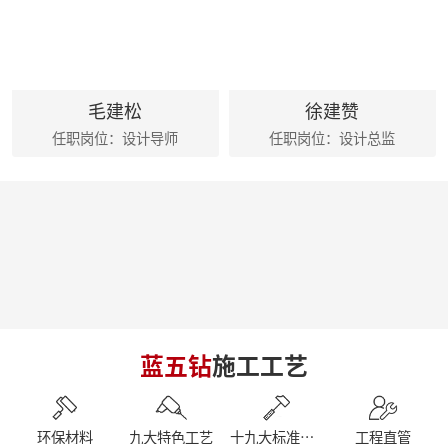
麦丰202425-27期工地巡检|怀匠心，筑匠魂，守匠情，践匠行
麦丰家居装饰集团创始人朱辉先生出席德国贝朗卫浴亚太展示中心
朱辉先生受邀参加2024家装下午茶 第五届六六盛典
荣誉|麦丰家居装饰集团设计师荣获第十六届CBDA照明应用设计大赛祝融奖
麦丰202416-18期工地巡检|怀匠心，筑匠魂，守匠情，践匠行
毛建松
徐建赞
简报|麦丰家居装饰集团1-4月工作总结及表彰大会暨2024半年度目标誓师大会
任职岗位：设计导师
任职岗位：设计总监
麦丰202413-15期工地巡检|怀匠心，筑匠魂，守匠情，践匠行
麦丰202410-12期工地巡检怀匠心，筑匠魂，守匠情，践匠行
简报|朱辉先生受邀参加知者共创社城市私董会西安站暨知者共创社启动仪式
简报|朱辉先生受邀参加中国好家居联盟第十二届惠民工程启动仪式
简报|朱辉先生受邀参加2023家装下午茶双十二家装年度盛典
简报|朱辉先生受邀出席DCC23杭派家装论坛
简报|朱辉先生出席第五届中国泛家居产业2024趋势大会
简报|奋战41天大区阶段总结暨麦丰家居装饰集团员工培训
简报|D6/D7整装发布会暨2023年末冲刺奋战55天
简报|杭州市南浔商会莅临副会长单位麦丰家居装饰集团参访交流
蓝五钻
施工工艺
南京游记|金陵赏秋，追寻历史
简报|闽派装企&保利管道莅临麦丰家居装饰集团参观交流
简报丨朱辉先生受邀参加第三届整装零售50人论坛&2023唯美中国设计奖杭州站
【丰人院】“活”力全开，当“燃”不让
环保材料
九大特色工艺
十九大标准工艺
工程直管