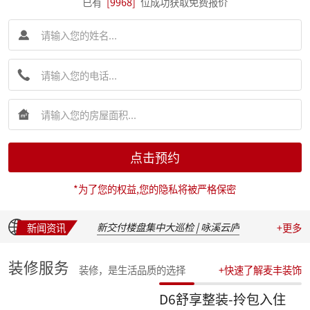
已有
[9968]
位成功获取免费报价
简报|麦丰装饰集团创始人朱辉先生受邀出席 2026 装企建研社夏季论坛
简报|麦丰装饰集团2026年半年度全员会议圆满举行
点击预约
麦丰202617-19期工地巡检|怀匠心，筑匠魂，守匠情，践匠行
简报|朱辉先生受邀出席家装下午茶第七届六六盛典并发表主题演讲
*为了您的权益,您的隐私将被严格保密
麦丰202611-16期工地巡检|怀匠心，筑匠魂，守匠情，践匠行
麦丰202605-10期工地巡检|怀匠心，筑匠魂，守匠情，践匠行
新交付楼盘集中大巡检 | 咏溪云庐
新闻资讯
+更多
盛会聚光，定格精彩：麦丰装饰集团2025年度盛典精彩瞬间
华彩绽放，共叙佳话 | 麦丰装饰集团2025年度晚宴温馨落幕
装修服务
装修，是生活品质的选择
+快速了解麦丰装饰
汇聚星辉，共绘蓝图 | 麦丰装饰集团2025年度总结表彰暨2026战略发布会隆重召开
收官之战，荣耀加冕 | 麦丰装饰集团2025年第四季度表彰盛典圆满举行
D6舒享整装-拎包入住
简报|朱辉先生受邀参加知者共创社杭州装企思享汇