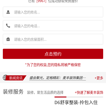
已有
[9967]
位成功获取免费报价
简报|麦丰装饰集团创始人朱辉先生受邀出席 2026 装企建研社夏季论坛
简报|麦丰装饰集团2026年半年度全员会议圆满举行
麦丰202617-19期工地巡检|怀匠心，筑匠魂，守匠情，践匠行
点击预约
简报|朱辉先生受邀出席家装下午茶第七届六六盛典并发表主题演讲
麦丰202611-16期工地巡检|怀匠心，筑匠魂，守匠情，践匠行
*为了您的权益,您的隐私将被严格保密
麦丰202605-10期工地巡检|怀匠心，筑匠魂，守匠情，践匠行
新交付楼盘集中大巡检 | 咏溪云庐
盛会聚光，定格精彩：麦丰装饰集团2025年度盛典精彩瞬间
新闻资讯
+更多
华彩绽放，共叙佳话 | 麦丰装饰集团2025年度晚宴温馨落幕
汇聚星辉，共绘蓝图 | 麦丰装饰集团2025年度总结表彰暨2026战略发布会隆重召开
装修服务
装修，是生活品质的选择
+快速了解麦丰装饰
收官之战，荣耀加冕 | 麦丰装饰集团2025年第四季度表彰盛典圆满举行
简报|朱辉先生受邀参加知者共创社杭州装企思享汇
D6舒享整装-拎包入住
简报|朱辉先生出席杭州市南浔商会一届三次会员大会并作2025年度工作报告