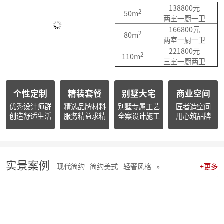
简报朱辉先生受邀出席2026杭州日报财经年会暨二届天下杭商总会年会
138800元
2
50m
简报|朱辉先生受邀参加2025家装下午茶双十二家装年度盛典
两室一厨一卫
简报|朱辉先生受邀参加2025中国家电厂商互融发展峰会暨浙江省家用电器流通协会十届四次会员大会
166800元
2
80m
开心工作 · 快乐生活 幸福笑容源自客户的满意！
两室一厨一卫
麦丰202578-85期工地巡检 怀匠心，筑匠魂，守匠情，践匠行
221800元
2
110m
麦丰202567-77期工地巡检|怀匠心，筑匠魂，守匠情，践匠行
三室一厨两卫
麦丰装饰集团深度参研匠心科技软装商学院「欧洲空间美学密训营」
简报 | 麦丰装饰集团第三季度全员会议暨“奋战59天”目标誓师大会圆满举行
个性定制
精装套餐
别墅大宅
商业空间
麦丰202559-66期工地巡检怀匠心，筑匠魂，守匠情，践匠行
简报|麦丰装饰集团创始人朱辉先生当选为杭州市装饰装修商会第八届副会长
优秀设计师群
精选品牌材料
别墅专属工艺
匠者造空间
创造舒适生活
服务精益求精
全案设计施工
用心筑品牌
麦丰202556-58期工地巡检怀匠心，筑匠魂，守匠情，践匠行
麦丰装饰集团董事长朱辉出席行业大会：共话家装高质量发展新路径
简报|麦丰装饰集团2025年半年度全员会议圆满举行
麦丰202553-55期工地巡检|怀匠心，筑匠魂，守匠情，践匠行
麦丰202550-52期工地巡检怀匠心，筑匠魂，守匠情，践匠行
实景案例
现代简约
简约美式
轻奢风格
»
+更多
麦丰202547-49期工地巡检|怀匠心，筑匠魂，守匠情，践匠行
麦丰202544-46期工地巡检 怀匠心，筑匠魂，守匠情，践匠行
麦丰202541-43期工地巡检怀匠心，筑匠魂，守匠情，践匠行
麦丰202538-40期工地巡检怀匠心，筑匠魂，守匠情，践匠行
麦丰202535-37期工地巡检|怀匠心，筑匠魂，守匠情，践匠行