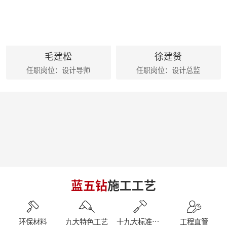
麦丰家居装饰集团创始人朱辉先生出席德国贝朗卫浴亚太展示中心
朱辉先生受邀参加2024家装下午茶 第五届六六盛典
荣誉|麦丰家居装饰集团设计师荣获第十六届CBDA照明应用设计大赛祝融奖
麦丰202416-18期工地巡检|怀匠心，筑匠魂，守匠情，践匠行
简报|麦丰家居装饰集团1-4月工作总结及表彰大会暨2024半年度目标誓师大会
毛建松
徐建赞
麦丰202413-15期工地巡检|怀匠心，筑匠魂，守匠情，践匠行
任职岗位：设计导师
任职岗位：设计总监
麦丰202410-12期工地巡检怀匠心，筑匠魂，守匠情，践匠行
简报|朱辉先生受邀参加知者共创社城市私董会西安站暨知者共创社启动仪式
简报|朱辉先生受邀参加中国好家居联盟第十二届惠民工程启动仪式
简报|朱辉先生受邀参加2023家装下午茶双十二家装年度盛典
简报|朱辉先生受邀出席DCC23杭派家装论坛
简报|朱辉先生出席第五届中国泛家居产业2024趋势大会
简报|奋战41天大区阶段总结暨麦丰家居装饰集团员工培训
简报|D6/D7整装发布会暨2023年末冲刺奋战55天
简报|杭州市南浔商会莅临副会长单位麦丰家居装饰集团参访交流
南京游记|金陵赏秋，追寻历史
蓝五钻
施工工艺
简报|闽派装企&保利管道莅临麦丰家居装饰集团参观交流
简报丨朱辉先生受邀参加第三届整装零售50人论坛&2023唯美中国设计奖杭州站
【丰人院】“活”力全开，当“燃”不让
【直击工地】细致匠心 鉴定品质工程 - 麦丰家居装饰集团安吉50+在建别墅工地大巡检 ！
环保材料
九大特色工艺
十九大标准工艺
工程直管