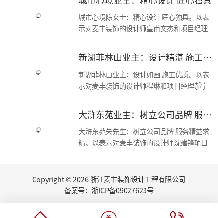
简报|欢迎杭州移动市场部总经理莅临东麦集团万方新总部参观交流！
城市心境陈女士：精心设计 匠心独具。以表
【资讯】集团创始人朱辉受邀担任第七届浙江省“和美”建筑装饰设计大赛评委
示对麦丰装饰的设计师皇甫文杰和项目经理
【喜报】恭喜设计师毛建松荣获2022金尺杯·国际设计大奖赛荣誉奖项
冯孝华与的感谢； 麦丰装饰十二年来，始终
走进东芝 交流学习
秉承“尊重人才，诚信服务，务实担当，共
东麦集团新总部首次工程部大会
新湖菲林山业主：设计精湛 施工优良
新总部 新征程丨东麦集团万方新总部首次全员大会
赢未来”的经营方针，运用现代科学的先进
2022东麦集团第二季度会议
管理手段，凭借优质的人才资源，如今已成
新湖菲林山业主：设计如画 施工优质。以表
恭喜设计师毛建松获得：“森生不息”可持续发展设计奖
为浙江家装行业中具影响力、管理规范、服
示对麦丰装饰的设计师程琳和项目经理郝宁
2022东麦集团第40期巡检
务优质的品牌新秀。咨询、体验，沟通、认
的感谢； 麦丰装饰十二年来，始终秉承“尊
【分享】夏日清凉好物：藤编元素家具
可、签单，满意源于服务，多年以来一直得
重人才，诚信服务，务实担当，共赢未来”
大浒东苑业主：树立公司品牌 服务精益求精
2022东麦集团第39期巡检
到客户的认可与支持，好评不断，我们前进
的经营方针，运用现代科学的先进管理手
家里书柜怎么设计？快打造一个你的专属精神领地
的步伐也不会停歇
段，凭借优质的人才资源，如今已成为浙江
大浒东苑朱先生：树立公司品牌 服务精益求
2022东麦集团第38期巡检
家装行业中具影响力、管理规范、服务优质
精。以表示对麦丰装饰的设计师沈建锋项目
【丰云争霸·棋乐无穷】东麦集团丰人院第四届棋艺大赛活力开场
的品牌新秀。咨询、体验，沟通、认可、签
经理徐进的感谢； 麦丰装饰十二年来，始终
2022东麦集团第37期周巡检
单，满意源于服务，多年以来一直得到客户
秉承“尊重人才，诚信服务，务实担当，共
东麦集团月度会议
的认可与支持，好评不断，我们前进的步伐
赢未来”的经营方针，运用现代科学的先进
Copyright © 2026 浙江麦丰装饰设计工程有限公司
听说你也想做无主灯设计？三套方案送给你
也不会停歇.
管理手段，凭借优质的人才资源，如今已成
厨房的装修设计，往往能够体现屋主的生活品味...
备案号：
浙ICP备09027623号
为浙江家装行业中具影响力、管理规范、服
夏日盈盈，室内绿植如何选
务优质的品牌新秀。咨询、体验，沟通、认
荣誉|集团设计师们荣获第十四届CBDA中国照明应用设计大赛-佳作奖