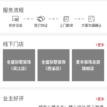
【通知】东麦集团全体工作人员放假安排
【资讯】“同心同行 筑梦远航”东麦集团2022年度盛典
服务流程
【喜报】不忘初心，砥砺前行，恭喜麦丰家装荣获“杭州家居大宅创造家”奖项！
20230109东麦集团工程质量大巡检-悦望名邸
【喜报】不忘初心，砥砺前行，恭喜麦丰家装斩获五好工程样板房金奖项！
初步洽谈
签订协议
上门勘测
方案沟通确认
相同面积的厨房使用感却不同，这3种常规布局你选哪个？
颜值即正义，年轻人喜欢的家都长啥样？
四个设计小技巧，正确打开品质家居
线下门店
喜报|麦丰家装荣膺【杭派家装十强奖】、设计师毛建松荣获【杭派内建筑设计个人奖】
+更多
【喜报】恭喜东麦装饰集团设计师荣获2022杭州豪宅设计TOP50荣誉奖项
【喜报】恭喜公司多位设计师获和美大赛荣誉奖项！
【前进·无止境】东麦装饰集团月度全员会议
全盛别墅装饰
全盛别墅装饰
麦丰装饰总部
合作共赢|麦丰&全盛别墅装饰与创绿家达成2023年战略合作
（滨江店）
（西溪店）
旗舰店
合作共赢|麦丰&全盛别墅装饰与中国移动达成战略合作，正式成为中国移动智能家居发展战略合作伙伴
战略合作·高质发展|知嘛家授予东麦装饰集团为第六空间知嘛家总经销联营单位
向新而生 | 麦丰家装&全盛别墅装饰万方新总部开业盛典暨品牌战略合作发布会圆满成功
防患未“燃”|麦丰总部全体人员开展消防安全实操培训
【资讯】活力杭派 一定有你|DCC22杭派家装秋季论坛圆满举办
【一期一会】相信专业的力量，东麦集团全员培训大会圆满结束！
业主好评
+更多
麦丰家装荣获CCTV《品牌中国》重点推荐品牌
【喜报】恭喜公司多位设计师获和美大赛荣誉奖项！
城市心境业主：精心设计 匠心独具