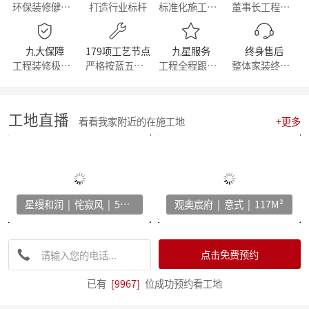
环保装修健康生活
打造行业标杆
标准化施工流程
董事长工程部直管
【简报】群英荟萃 共话未来|金牌厨柜&麦丰装饰合作共赢！
【周年庆典，筑梦前行】麦丰家居装饰集团16周年庆启动会暨一站式高端整装浙江首发！
【简报】活力杭派 一定有你|麦丰家居装饰赴重庆游学！
九大保障
179项工艺节点
九星服务
终身售后
【喜报】恭喜我司设计师斩获2022第十八届中国国际设博会大奖！
工程装修极有保障
严格按蓝五钻施工
工程全程跟踪服务
整体家装终身维修
【分享】每天一个装修小知识——灯光色温的选择
【干货】客厅装修灵感：探索最新的设计趋势与风格！
【喜报】恭喜我司设计师斩获2022第十八届中国国际设博会大奖！
激情亚运 你我同行，麦丰装饰第五届荧光夜跑圆满结束！
工地直播
看看我家附近的在施工地
+更多
【干货】看准这几个装修小技巧，让你未来几十年不再“悔不当初”！
【简报】麦丰家装&城市之声家装品牌焕新发布会暨美家生活现场·创意家装展正式开幕
【简报】设计守望传承，焕新家居力量，集团创始人敦煌之旅
分享|22个可以让家更舒适的装修灵感！
【喜报】恭贺公司设计师荣获2022红棉设计奖项！
星缦和润 | 侘寂风 | 500M²
观奥宸府 | 意式 | 117M²
打造互动型家居，设计、采光、温馨感统统有！
家电家居加速融合 居住类消费升级换挡提速 —— 中国家电家居融合智创峰会在杭州举行
【干货】电视柜这样设计，收纳颜值两不误
【资讯】集团工程部2022年度优秀表彰暨2023年全员工班大会正式启动
点击免费预约
【分享】法式风装修，优雅与浪漫并存
【资讯】东坡奖2023工匠技能大赛麦丰装饰专场暨全员工班大会圆满落幕
已有
[9967]
位成功预约看工地
【我们开工啦】麦丰全员整装待发，继续打造美好生活！装修快快约起来！！！