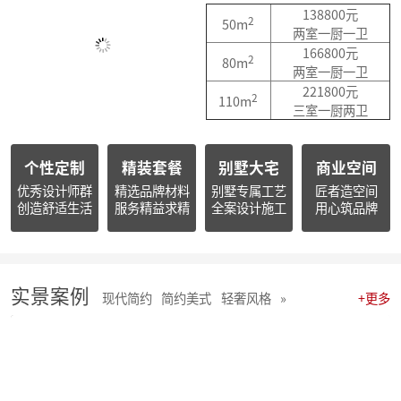
简报朱辉先生受邀出席2026杭州日报财经年会暨二届天下杭商总会年会
138800元
2
50m
简报|朱辉先生受邀参加2025家装下午茶双十二家装年度盛典
两室一厨一卫
简报|朱辉先生受邀参加2025中国家电厂商互融发展峰会暨浙江省家用电器流通协会十届四次会员大会
166800元
2
80m
开心工作 · 快乐生活 幸福笑容源自客户的满意！
两室一厨一卫
麦丰202578-85期工地巡检 怀匠心，筑匠魂，守匠情，践匠行
221800元
2
110m
麦丰202567-77期工地巡检|怀匠心，筑匠魂，守匠情，践匠行
三室一厨两卫
麦丰装饰集团深度参研匠心科技软装商学院「欧洲空间美学密训营」
简报 | 麦丰装饰集团第三季度全员会议暨“奋战59天”目标誓师大会圆满举行
个性定制
精装套餐
别墅大宅
商业空间
麦丰202559-66期工地巡检怀匠心，筑匠魂，守匠情，践匠行
简报|麦丰装饰集团创始人朱辉先生当选为杭州市装饰装修商会第八届副会长
优秀设计师群
精选品牌材料
别墅专属工艺
匠者造空间
创造舒适生活
服务精益求精
全案设计施工
用心筑品牌
麦丰202556-58期工地巡检怀匠心，筑匠魂，守匠情，践匠行
麦丰装饰集团董事长朱辉出席行业大会：共话家装高质量发展新路径
简报|麦丰装饰集团2025年半年度全员会议圆满举行
麦丰202553-55期工地巡检|怀匠心，筑匠魂，守匠情，践匠行
麦丰202550-52期工地巡检怀匠心，筑匠魂，守匠情，践匠行
实景案例
现代简约
简约美式
轻奢风格
»
+更多
麦丰202547-49期工地巡检|怀匠心，筑匠魂，守匠情，践匠行
麦丰202544-46期工地巡检 怀匠心，筑匠魂，守匠情，践匠行
麦丰202541-43期工地巡检怀匠心，筑匠魂，守匠情，践匠行
麦丰202538-40期工地巡检怀匠心，筑匠魂，守匠情，践匠行
麦丰202535-37期工地巡检|怀匠心，筑匠魂，守匠情，践匠行