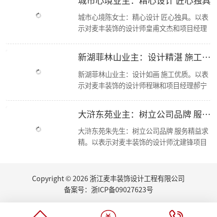
简报|欢迎杭州移动市场部总经理莅临东麦集团万方新总部参观交流！
城市心境陈女士：精心设计 匠心独具。以表
【资讯】集团创始人朱辉受邀担任第七届浙江省“和美”建筑装饰设计大赛评委
示对麦丰装饰的设计师皇甫文杰和项目经理
【喜报】恭喜设计师毛建松荣获2022金尺杯·国际设计大奖赛荣誉奖项
冯孝华与的感谢； 麦丰装饰十二年来，始终
走进东芝 交流学习
秉承“尊重人才，诚信服务，务实担当，共
东麦集团新总部首次工程部大会
新湖菲林山业主：设计精湛 施工优良
新总部 新征程丨东麦集团万方新总部首次全员大会
赢未来”的经营方针，运用现代科学的先进
2022东麦集团第二季度会议
管理手段，凭借优质的人才资源，如今已成
新湖菲林山业主：设计如画 施工优质。以表
恭喜设计师毛建松获得：“森生不息”可持续发展设计奖
为浙江家装行业中具影响力、管理规范、服
示对麦丰装饰的设计师程琳和项目经理郝宁
2022东麦集团第40期巡检
务优质的品牌新秀。咨询、体验，沟通、认
的感谢； 麦丰装饰十二年来，始终秉承“尊
【分享】夏日清凉好物：藤编元素家具
可、签单，满意源于服务，多年以来一直得
重人才，诚信服务，务实担当，共赢未来”
大浒东苑业主：树立公司品牌 服务精益求精
2022东麦集团第39期巡检
到客户的认可与支持，好评不断，我们前进
的经营方针，运用现代科学的先进管理手
家里书柜怎么设计？快打造一个你的专属精神领地
的步伐也不会停歇
段，凭借优质的人才资源，如今已成为浙江
大浒东苑朱先生：树立公司品牌 服务精益求
2022东麦集团第38期巡检
家装行业中具影响力、管理规范、服务优质
精。以表示对麦丰装饰的设计师沈建锋项目
【丰云争霸·棋乐无穷】东麦集团丰人院第四届棋艺大赛活力开场
的品牌新秀。咨询、体验，沟通、认可、签
经理徐进的感谢； 麦丰装饰十二年来，始终
2022东麦集团第37期周巡检
单，满意源于服务，多年以来一直得到客户
秉承“尊重人才，诚信服务，务实担当，共
东麦集团月度会议
的认可与支持，好评不断，我们前进的步伐
赢未来”的经营方针，运用现代科学的先进
Copyright © 2026 浙江麦丰装饰设计工程有限公司
听说你也想做无主灯设计？三套方案送给你
也不会停歇.
管理手段，凭借优质的人才资源，如今已成
厨房的装修设计，往往能够体现屋主的生活品味...
备案号：
浙ICP备09027623号
为浙江家装行业中具影响力、管理规范、服
夏日盈盈，室内绿植如何选
务优质的品牌新秀。咨询、体验，沟通、认
荣誉|集团设计师们荣获第十四届CBDA中国照明应用设计大赛-佳作奖