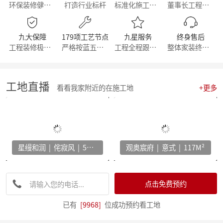
环保装修健康生活
打造行业标杆
标准化施工流程
董事长工程部直管
【简报】群英荟萃 共话未来|金牌厨柜&麦丰装饰合作共赢！
【周年庆典，筑梦前行】麦丰家居装饰集团16周年庆启动会暨一站式高端整装浙江首发！
【简报】活力杭派 一定有你|麦丰家居装饰赴重庆游学！
九大保障
179项工艺节点
九星服务
终身售后
【喜报】恭喜我司设计师斩获2022第十八届中国国际设博会大奖！
工程装修极有保障
严格按蓝五钻施工
工程全程跟踪服务
整体家装终身维修
【分享】每天一个装修小知识——灯光色温的选择
【干货】客厅装修灵感：探索最新的设计趋势与风格！
【喜报】恭喜我司设计师斩获2022第十八届中国国际设博会大奖！
激情亚运 你我同行，麦丰装饰第五届荧光夜跑圆满结束！
工地直播
看看我家附近的在施工地
+更多
【干货】看准这几个装修小技巧，让你未来几十年不再“悔不当初”！
【简报】麦丰家装&城市之声家装品牌焕新发布会暨美家生活现场·创意家装展正式开幕
【简报】设计守望传承，焕新家居力量，集团创始人敦煌之旅
分享|22个可以让家更舒适的装修灵感！
【喜报】恭贺公司设计师荣获2022红棉设计奖项！
星缦和润 | 侘寂风 | 500M²
观奥宸府 | 意式 | 117M²
打造互动型家居，设计、采光、温馨感统统有！
家电家居加速融合 居住类消费升级换挡提速 —— 中国家电家居融合智创峰会在杭州举行
【干货】电视柜这样设计，收纳颜值两不误
【资讯】集团工程部2022年度优秀表彰暨2023年全员工班大会正式启动
点击免费预约
【分享】法式风装修，优雅与浪漫并存
【资讯】东坡奖2023工匠技能大赛麦丰装饰专场暨全员工班大会圆满落幕
已有
[9968]
位成功预约看工地
【我们开工啦】麦丰全员整装待发，继续打造美好生活！装修快快约起来！！！