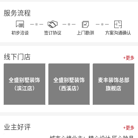
【通知】东麦集团全体工作人员放假安排
【资讯】“同心同行 筑梦远航”东麦集团2022年度盛典
服务流程
【喜报】不忘初心，砥砺前行，恭喜麦丰家装荣获“杭州家居大宅创造家”奖项！
20230109东麦集团工程质量大巡检-悦望名邸
【喜报】不忘初心，砥砺前行，恭喜麦丰家装斩获五好工程样板房金奖项！
初步洽谈
签订协议
上门勘测
方案沟通确认
相同面积的厨房使用感却不同，这3种常规布局你选哪个？
颜值即正义，年轻人喜欢的家都长啥样？
四个设计小技巧，正确打开品质家居
线下门店
喜报|麦丰家装荣膺【杭派家装十强奖】、设计师毛建松荣获【杭派内建筑设计个人奖】
+更多
【喜报】恭喜东麦装饰集团设计师荣获2022杭州豪宅设计TOP50荣誉奖项
【喜报】恭喜公司多位设计师获和美大赛荣誉奖项！
【前进·无止境】东麦装饰集团月度全员会议
全盛别墅装饰
全盛别墅装饰
麦丰装饰总部
合作共赢|麦丰&全盛别墅装饰与创绿家达成2023年战略合作
（滨江店）
（西溪店）
旗舰店
合作共赢|麦丰&全盛别墅装饰与中国移动达成战略合作，正式成为中国移动智能家居发展战略合作伙伴
战略合作·高质发展|知嘛家授予东麦装饰集团为第六空间知嘛家总经销联营单位
向新而生 | 麦丰家装&全盛别墅装饰万方新总部开业盛典暨品牌战略合作发布会圆满成功
防患未“燃”|麦丰总部全体人员开展消防安全实操培训
【资讯】活力杭派 一定有你|DCC22杭派家装秋季论坛圆满举办
【一期一会】相信专业的力量，东麦集团全员培训大会圆满结束！
业主好评
+更多
麦丰家装荣获CCTV《品牌中国》重点推荐品牌
【喜报】恭喜公司多位设计师获和美大赛荣誉奖项！
城市心境业主：精心设计 匠心独具