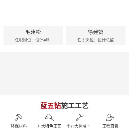
麦丰家居装饰集团创始人朱辉先生出席德国贝朗卫浴亚太展示中心
朱辉先生受邀参加2024家装下午茶 第五届六六盛典
荣誉|麦丰家居装饰集团设计师荣获第十六届CBDA照明应用设计大赛祝融奖
麦丰202416-18期工地巡检|怀匠心，筑匠魂，守匠情，践匠行
简报|麦丰家居装饰集团1-4月工作总结及表彰大会暨2024半年度目标誓师大会
毛建松
徐建赞
麦丰202413-15期工地巡检|怀匠心，筑匠魂，守匠情，践匠行
任职岗位：设计导师
任职岗位：设计总监
麦丰202410-12期工地巡检怀匠心，筑匠魂，守匠情，践匠行
简报|朱辉先生受邀参加知者共创社城市私董会西安站暨知者共创社启动仪式
简报|朱辉先生受邀参加中国好家居联盟第十二届惠民工程启动仪式
简报|朱辉先生受邀参加2023家装下午茶双十二家装年度盛典
简报|朱辉先生受邀出席DCC23杭派家装论坛
简报|朱辉先生出席第五届中国泛家居产业2024趋势大会
简报|奋战41天大区阶段总结暨麦丰家居装饰集团员工培训
简报|D6/D7整装发布会暨2023年末冲刺奋战55天
简报|杭州市南浔商会莅临副会长单位麦丰家居装饰集团参访交流
南京游记|金陵赏秋，追寻历史
蓝五钻
施工工艺
简报|闽派装企&保利管道莅临麦丰家居装饰集团参观交流
简报丨朱辉先生受邀参加第三届整装零售50人论坛&2023唯美中国设计奖杭州站
【丰人院】“活”力全开，当“燃”不让
【直击工地】细致匠心 鉴定品质工程 - 麦丰家居装饰集团安吉50+在建别墅工地大巡检 ！
环保材料
九大特色工艺
十九大标准工艺
工程直管