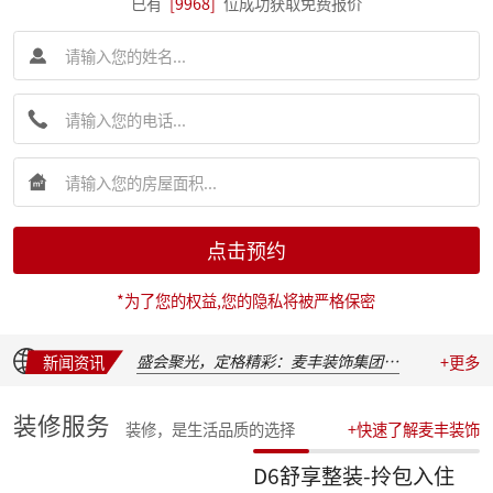
已有
[9968]
位成功获取免费报价
简报|麦丰装饰集团创始人朱辉先生受邀出席 2026 装企建研社夏季论坛
简报|麦丰装饰集团2026年半年度全员会议圆满举行
麦丰202617-19期工地巡检|怀匠心，筑匠魂，守匠情，践匠行
点击预约
简报|朱辉先生受邀出席家装下午茶第七届六六盛典并发表主题演讲
麦丰202611-16期工地巡检|怀匠心，筑匠魂，守匠情，践匠行
*为了您的权益,您的隐私将被严格保密
麦丰202605-10期工地巡检|怀匠心，筑匠魂，守匠情，践匠行
新交付楼盘集中大巡检 | 咏溪云庐
盛会聚光，定格精彩：麦丰装饰集团2025年度盛典精彩瞬间
新闻资讯
+更多
华彩绽放，共叙佳话 | 麦丰装饰集团2025年度晚宴温馨落幕
汇聚星辉，共绘蓝图 | 麦丰装饰集团2025年度总结表彰暨2026战略发布会隆重召开
装修服务
装修，是生活品质的选择
+快速了解麦丰装饰
收官之战，荣耀加冕 | 麦丰装饰集团2025年第四季度表彰盛典圆满举行
简报|朱辉先生受邀参加知者共创社杭州装企思享汇
D6舒享整装-拎包入住
简报|朱辉先生出席杭州市南浔商会一届三次会员大会并作2025年度工作报告