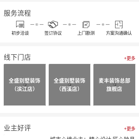
【我们开工啦】麦丰全员整装待发，继续打造美好生活！装修快快约起来！！！
【通知】东麦集团全体工作人员放假安排
服务流程
【资讯】“同心同行 筑梦远航”东麦集团2022年度盛典
【喜报】不忘初心，砥砺前行，恭喜麦丰家装荣获“杭州家居大宅创造家”奖项！
20230109东麦集团工程质量大巡检-悦望名邸
初步洽谈
签订协议
上门勘测
方案沟通确认
【喜报】不忘初心，砥砺前行，恭喜麦丰家装斩获五好工程样板房金奖项！
相同面积的厨房使用感却不同，这3种常规布局你选哪个？
颜值即正义，年轻人喜欢的家都长啥样？
线下门店
四个设计小技巧，正确打开品质家居
+更多
喜报|麦丰家装荣膺【杭派家装十强奖】、设计师毛建松荣获【杭派内建筑设计个人奖】
【喜报】恭喜东麦装饰集团设计师荣获2022杭州豪宅设计TOP50荣誉奖项
【喜报】恭喜公司多位设计师获和美大赛荣誉奖项！
全盛别墅装饰
全盛别墅装饰
麦丰装饰总部
【前进·无止境】东麦装饰集团月度全员会议
（滨江店）
（西溪店）
旗舰店
合作共赢|麦丰&全盛别墅装饰与创绿家达成2023年战略合作
合作共赢|麦丰&全盛别墅装饰与中国移动达成战略合作，正式成为中国移动智能家居发展战略合作伙伴
战略合作·高质发展|知嘛家授予东麦装饰集团为第六空间知嘛家总经销联营单位
向新而生 | 麦丰家装&全盛别墅装饰万方新总部开业盛典暨品牌战略合作发布会圆满成功
防患未“燃”|麦丰总部全体人员开展消防安全实操培训
【资讯】活力杭派 一定有你|DCC22杭派家装秋季论坛圆满举办
业主好评
+更多
【一期一会】相信专业的力量，东麦集团全员培训大会圆满结束！
麦丰家装荣获CCTV《品牌中国》重点推荐品牌
城市心境业主：精心设计 匠心独具