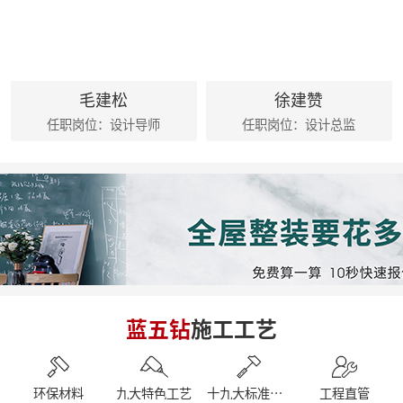
麦丰202425-27期工地巡检|怀匠心，筑匠魂，守匠情，践匠行
麦丰家居装饰集团创始人朱辉先生出席德国贝朗卫浴亚太展示中心
朱辉先生受邀参加2024家装下午茶 第五届六六盛典
荣誉|麦丰家居装饰集团设计师荣获第十六届CBDA照明应用设计大赛祝融奖
麦丰202416-18期工地巡检|怀匠心，筑匠魂，守匠情，践匠行
毛建松
徐建赞
简报|麦丰家居装饰集团1-4月工作总结及表彰大会暨2024半年度目标誓师大会
任职岗位：设计导师
任职岗位：设计总监
麦丰202413-15期工地巡检|怀匠心，筑匠魂，守匠情，践匠行
麦丰202410-12期工地巡检怀匠心，筑匠魂，守匠情，践匠行
简报|朱辉先生受邀参加知者共创社城市私董会西安站暨知者共创社启动仪式
简报|朱辉先生受邀参加中国好家居联盟第十二届惠民工程启动仪式
简报|朱辉先生受邀参加2023家装下午茶双十二家装年度盛典
简报|朱辉先生受邀出席DCC23杭派家装论坛
简报|朱辉先生出席第五届中国泛家居产业2024趋势大会
简报|奋战41天大区阶段总结暨麦丰家居装饰集团员工培训
简报|D6/D7整装发布会暨2023年末冲刺奋战55天
简报|杭州市南浔商会莅临副会长单位麦丰家居装饰集团参访交流
蓝五钻
施工工艺
南京游记|金陵赏秋，追寻历史
简报|闽派装企&保利管道莅临麦丰家居装饰集团参观交流
简报丨朱辉先生受邀参加第三届整装零售50人论坛&2023唯美中国设计奖杭州站
【丰人院】“活”力全开，当“燃”不让
环保材料
九大特色工艺
十九大标准工艺
工程直管