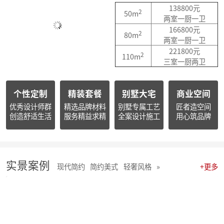
简报|朱辉先生出席杭州市南浔商会一届三次会员大会并作2025年度工作报告
138800元
2
50m
简报朱辉先生受邀出席2026杭州日报财经年会暨二届天下杭商总会年会
两室一厨一卫
简报|朱辉先生受邀参加2025家装下午茶双十二家装年度盛典
166800元
2
80m
简报|朱辉先生受邀参加2025中国家电厂商互融发展峰会暨浙江省家用电器流通协会十届四次会员大会
两室一厨一卫
开心工作 · 快乐生活 幸福笑容源自客户的满意！
221800元
2
110m
麦丰202578-85期工地巡检 怀匠心，筑匠魂，守匠情，践匠行
三室一厨两卫
麦丰202567-77期工地巡检|怀匠心，筑匠魂，守匠情，践匠行
麦丰装饰集团深度参研匠心科技软装商学院「欧洲空间美学密训营」
个性定制
精装套餐
别墅大宅
商业空间
简报 | 麦丰装饰集团第三季度全员会议暨“奋战59天”目标誓师大会圆满举行
麦丰202559-66期工地巡检怀匠心，筑匠魂，守匠情，践匠行
优秀设计师群
精选品牌材料
别墅专属工艺
匠者造空间
创造舒适生活
服务精益求精
全案设计施工
用心筑品牌
简报|麦丰装饰集团创始人朱辉先生当选为杭州市装饰装修商会第八届副会长
麦丰202556-58期工地巡检怀匠心，筑匠魂，守匠情，践匠行
麦丰装饰集团董事长朱辉出席行业大会：共话家装高质量发展新路径
简报|麦丰装饰集团2025年半年度全员会议圆满举行
麦丰202553-55期工地巡检|怀匠心，筑匠魂，守匠情，践匠行
实景案例
现代简约
简约美式
轻奢风格
»
+更多
麦丰202550-52期工地巡检怀匠心，筑匠魂，守匠情，践匠行
麦丰202547-49期工地巡检|怀匠心，筑匠魂，守匠情，践匠行
麦丰202544-46期工地巡检 怀匠心，筑匠魂，守匠情，践匠行
麦丰202541-43期工地巡检怀匠心，筑匠魂，守匠情，践匠行
麦丰202538-40期工地巡检怀匠心，筑匠魂，守匠情，践匠行