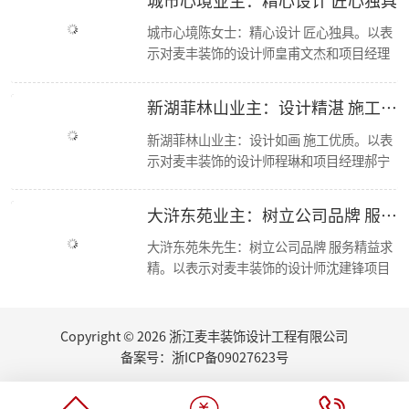
【喜报】恭喜公司多位设计师获和美大赛荣誉奖项！
城市心境陈女士：精心设计 匠心独具。以表
简报|欢迎杭州移动市场部总经理莅临东麦集团万方新总部参观交流！
示对麦丰装饰的设计师皇甫文杰和项目经理
【资讯】集团创始人朱辉受邀担任第七届浙江省“和美”建筑装饰设计大赛评委
冯孝华与的感谢； 麦丰装饰十二年来，始终
【喜报】恭喜设计师毛建松荣获2022金尺杯·国际设计大奖赛荣誉奖项
秉承“尊重人才，诚信服务，务实担当，共
走进东芝 交流学习
新湖菲林山业主：设计精湛 施工优良
东麦集团新总部首次工程部大会
赢未来”的经营方针，运用现代科学的先进
新总部 新征程丨东麦集团万方新总部首次全员大会
管理手段，凭借优质的人才资源，如今已成
新湖菲林山业主：设计如画 施工优质。以表
2022东麦集团第二季度会议
为浙江家装行业中具影响力、管理规范、服
示对麦丰装饰的设计师程琳和项目经理郝宁
恭喜设计师毛建松获得：“森生不息”可持续发展设计奖
务优质的品牌新秀。咨询、体验，沟通、认
的感谢； 麦丰装饰十二年来，始终秉承“尊
2022东麦集团第40期巡检
可、签单，满意源于服务，多年以来一直得
重人才，诚信服务，务实担当，共赢未来”
大浒东苑业主：树立公司品牌 服务精益求精
【分享】夏日清凉好物：藤编元素家具
到客户的认可与支持，好评不断，我们前进
的经营方针，运用现代科学的先进管理手
2022东麦集团第39期巡检
的步伐也不会停歇
段，凭借优质的人才资源，如今已成为浙江
大浒东苑朱先生：树立公司品牌 服务精益求
家里书柜怎么设计？快打造一个你的专属精神领地
家装行业中具影响力、管理规范、服务优质
精。以表示对麦丰装饰的设计师沈建锋项目
2022东麦集团第38期巡检
的品牌新秀。咨询、体验，沟通、认可、签
经理徐进的感谢； 麦丰装饰十二年来，始终
【丰云争霸·棋乐无穷】东麦集团丰人院第四届棋艺大赛活力开场
单，满意源于服务，多年以来一直得到客户
秉承“尊重人才，诚信服务，务实担当，共
2022东麦集团第37期周巡检
的认可与支持，好评不断，我们前进的步伐
赢未来”的经营方针，运用现代科学的先进
Copyright © 2026 浙江麦丰装饰设计工程有限公司
东麦集团月度会议
也不会停歇.
管理手段，凭借优质的人才资源，如今已成
听说你也想做无主灯设计？三套方案送给你
备案号：
浙ICP备09027623号
为浙江家装行业中具影响力、管理规范、服
厨房的装修设计，往往能够体现屋主的生活品味...
务优质的品牌新秀。咨询、体验，沟通、认
夏日盈盈，室内绿植如何选