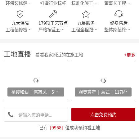
环保装修健康生活
打造行业标杆
标准化施工流程
董事长工程部直管
【直击工地】细致匠心 鉴定品质工程 - 麦丰家居装饰集团安吉50+在建别墅工地大巡检 ！
【简报】群英荟萃 共话未来|金牌厨柜&麦丰装饰合作共赢！
【周年庆典，筑梦前行】麦丰家居装饰集团16周年庆启动会暨一站式高端整装浙江首发！
九大保障
179项工艺节点
九星服务
终身售后
【简报】活力杭派 一定有你|麦丰家居装饰赴重庆游学！
工程装修极有保障
严格按蓝五钻施工
工程全程跟踪服务
整体家装终身维修
【喜报】恭喜我司设计师斩获2022第十八届中国国际设博会大奖！
【分享】每天一个装修小知识——灯光色温的选择
【干货】客厅装修灵感：探索最新的设计趋势与风格！
【喜报】恭喜我司设计师斩获2022第十八届中国国际设博会大奖！
工地直播
看看我家附近的在施工地
+更多
激情亚运 你我同行，麦丰装饰第五届荧光夜跑圆满结束！
【干货】看准这几个装修小技巧，让你未来几十年不再“悔不当初”！
【简报】麦丰家装&城市之声家装品牌焕新发布会暨美家生活现场·创意家装展正式开幕
【简报】设计守望传承，焕新家居力量，集团创始人敦煌之旅
分享|22个可以让家更舒适的装修灵感！
星缦和润 | 侘寂风 | 500M²
观奥宸府 | 意式 | 117M²
【喜报】恭贺公司设计师荣获2022红棉设计奖项！
打造互动型家居，设计、采光、温馨感统统有！
家电家居加速融合 居住类消费升级换挡提速 —— 中国家电家居融合智创峰会在杭州举行
【干货】电视柜这样设计，收纳颜值两不误
点击免费预约
【资讯】集团工程部2022年度优秀表彰暨2023年全员工班大会正式启动
【分享】法式风装修，优雅与浪漫并存
已有
[9968]
位成功预约看工地
【资讯】东坡奖2023工匠技能大赛麦丰装饰专场暨全员工班大会圆满落幕