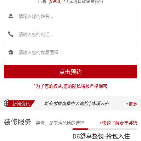
已有
[9968]
位成功获取免费报价
简报|麦丰装饰集团创始人朱辉先生受邀出席 2026 装企建研社夏季论坛
简报|麦丰装饰集团2026年半年度全员会议圆满举行
点击预约
麦丰202617-19期工地巡检|怀匠心，筑匠魂，守匠情，践匠行
简报|朱辉先生受邀出席家装下午茶第七届六六盛典并发表主题演讲
*为了您的权益,您的隐私将被严格保密
麦丰202611-16期工地巡检|怀匠心，筑匠魂，守匠情，践匠行
麦丰202605-10期工地巡检|怀匠心，筑匠魂，守匠情，践匠行
新交付楼盘集中大巡检 | 咏溪云庐
新闻资讯
+更多
盛会聚光，定格精彩：麦丰装饰集团2025年度盛典精彩瞬间
华彩绽放，共叙佳话 | 麦丰装饰集团2025年度晚宴温馨落幕
装修服务
装修，是生活品质的选择
+快速了解麦丰装饰
汇聚星辉，共绘蓝图 | 麦丰装饰集团2025年度总结表彰暨2026战略发布会隆重召开
收官之战，荣耀加冕 | 麦丰装饰集团2025年第四季度表彰盛典圆满举行
D6舒享整装-拎包入住
简报|朱辉先生受邀参加知者共创社杭州装企思享汇