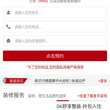
已有
[9968]
位成功获取免费报价
简报|麦丰装饰集团创始人朱辉先生受邀出席 2026 装企建研社夏季论坛
简报|麦丰装饰集团2026年半年度全员会议圆满举行
点击预约
麦丰202617-19期工地巡检|怀匠心，筑匠魂，守匠情，践匠行
简报|朱辉先生受邀出席家装下午茶第七届六六盛典并发表主题演讲
*为了您的权益,您的隐私将被严格保密
麦丰202611-16期工地巡检|怀匠心，筑匠魂，守匠情，践匠行
麦丰202605-10期工地巡检|怀匠心，筑匠魂，守匠情，践匠行
新交付楼盘集中大巡检 | 咏溪云庐
新闻资讯
+更多
盛会聚光，定格精彩：麦丰装饰集团2025年度盛典精彩瞬间
华彩绽放，共叙佳话 | 麦丰装饰集团2025年度晚宴温馨落幕
装修服务
装修，是生活品质的选择
+快速了解麦丰装饰
汇聚星辉，共绘蓝图 | 麦丰装饰集团2025年度总结表彰暨2026战略发布会隆重召开
收官之战，荣耀加冕 | 麦丰装饰集团2025年第四季度表彰盛典圆满举行
D6舒享整装-拎包入住
简报|朱辉先生受邀参加知者共创社杭州装企思享汇