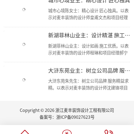
【喜报】恭喜公司多位设计师获和美大赛荣誉奖项！
城市心境陈女士：精心设计 匠心独具。以表
简报|欢迎杭州移动市场部总经理莅临东麦集团万方新总部参观交流！
示对麦丰装饰的设计师皇甫文杰和项目经理
【资讯】集团创始人朱辉受邀担任第七届浙江省“和美”建筑装饰设计大赛评委
冯孝华与的感谢； 麦丰装饰十二年来，始终
【喜报】恭喜设计师毛建松荣获2022金尺杯·国际设计大奖赛荣誉奖项
秉承“尊重人才，诚信服务，务实担当，共
走进东芝 交流学习
新湖菲林山业主：设计精湛 施工优良
东麦集团新总部首次工程部大会
赢未来”的经营方针，运用现代科学的先进
新总部 新征程丨东麦集团万方新总部首次全员大会
管理手段，凭借优质的人才资源，如今已成
新湖菲林山业主：设计如画 施工优质。以表
2022东麦集团第二季度会议
为浙江家装行业中具影响力、管理规范、服
示对麦丰装饰的设计师程琳和项目经理郝宁
恭喜设计师毛建松获得：“森生不息”可持续发展设计奖
务优质的品牌新秀。咨询、体验，沟通、认
的感谢； 麦丰装饰十二年来，始终秉承“尊
2022东麦集团第40期巡检
可、签单，满意源于服务，多年以来一直得
重人才，诚信服务，务实担当，共赢未来”
大浒东苑业主：树立公司品牌 服务精益求精
【分享】夏日清凉好物：藤编元素家具
到客户的认可与支持，好评不断，我们前进
的经营方针，运用现代科学的先进管理手
2022东麦集团第39期巡检
的步伐也不会停歇
段，凭借优质的人才资源，如今已成为浙江
大浒东苑朱先生：树立公司品牌 服务精益求
家里书柜怎么设计？快打造一个你的专属精神领地
家装行业中具影响力、管理规范、服务优质
精。以表示对麦丰装饰的设计师沈建锋项目
2022东麦集团第38期巡检
的品牌新秀。咨询、体验，沟通、认可、签
经理徐进的感谢； 麦丰装饰十二年来，始终
【丰云争霸·棋乐无穷】东麦集团丰人院第四届棋艺大赛活力开场
单，满意源于服务，多年以来一直得到客户
秉承“尊重人才，诚信服务，务实担当，共
2022东麦集团第37期周巡检
的认可与支持，好评不断，我们前进的步伐
赢未来”的经营方针，运用现代科学的先进
Copyright © 2026 浙江麦丰装饰设计工程有限公司
东麦集团月度会议
也不会停歇.
管理手段，凭借优质的人才资源，如今已成
听说你也想做无主灯设计？三套方案送给你
备案号：
浙ICP备09027623号
为浙江家装行业中具影响力、管理规范、服
厨房的装修设计，往往能够体现屋主的生活品味...
务优质的品牌新秀。咨询、体验，沟通、认
夏日盈盈，室内绿植如何选