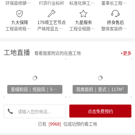
环保装修健康生活
打造行业标杆
标准化施工流程
董事长工程部直管
【直击工地】细致匠心 鉴定品质工程 - 麦丰家居装饰集团安吉50+在建别墅工地大巡检 ！
【简报】群英荟萃 共话未来|金牌厨柜&麦丰装饰合作共赢！
【周年庆典，筑梦前行】麦丰家居装饰集团16周年庆启动会暨一站式高端整装浙江首发！
九大保障
179项工艺节点
九星服务
终身售后
【简报】活力杭派 一定有你|麦丰家居装饰赴重庆游学！
工程装修极有保障
严格按蓝五钻施工
工程全程跟踪服务
整体家装终身维修
【喜报】恭喜我司设计师斩获2022第十八届中国国际设博会大奖！
【分享】每天一个装修小知识——灯光色温的选择
【干货】客厅装修灵感：探索最新的设计趋势与风格！
【喜报】恭喜我司设计师斩获2022第十八届中国国际设博会大奖！
工地直播
看看我家附近的在施工地
+更多
激情亚运 你我同行，麦丰装饰第五届荧光夜跑圆满结束！
【干货】看准这几个装修小技巧，让你未来几十年不再“悔不当初”！
【简报】麦丰家装&城市之声家装品牌焕新发布会暨美家生活现场·创意家装展正式开幕
【简报】设计守望传承，焕新家居力量，集团创始人敦煌之旅
分享|22个可以让家更舒适的装修灵感！
星缦和润 | 侘寂风 | 500M²
观奥宸府 | 意式 | 117M²
【喜报】恭贺公司设计师荣获2022红棉设计奖项！
打造互动型家居，设计、采光、温馨感统统有！
家电家居加速融合 居住类消费升级换挡提速 —— 中国家电家居融合智创峰会在杭州举行
【干货】电视柜这样设计，收纳颜值两不误
点击免费预约
【资讯】集团工程部2022年度优秀表彰暨2023年全员工班大会正式启动
【分享】法式风装修，优雅与浪漫并存
已有
[9968]
位成功预约看工地
【资讯】东坡奖2023工匠技能大赛麦丰装饰专场暨全员工班大会圆满落幕