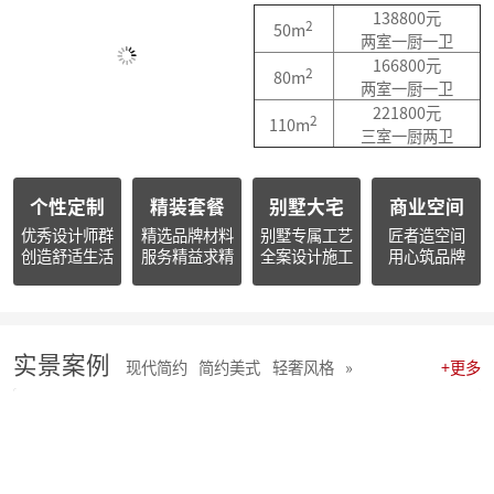
简报|朱辉先生出席杭州市南浔商会一届三次会员大会并作2025年度工作报告
138800元
2
50m
简报朱辉先生受邀出席2026杭州日报财经年会暨二届天下杭商总会年会
两室一厨一卫
简报|朱辉先生受邀参加2025家装下午茶双十二家装年度盛典
166800元
2
80m
简报|朱辉先生受邀参加2025中国家电厂商互融发展峰会暨浙江省家用电器流通协会十届四次会员大会
两室一厨一卫
开心工作 · 快乐生活 幸福笑容源自客户的满意！
221800元
2
110m
麦丰202578-85期工地巡检 怀匠心，筑匠魂，守匠情，践匠行
三室一厨两卫
麦丰202567-77期工地巡检|怀匠心，筑匠魂，守匠情，践匠行
麦丰装饰集团深度参研匠心科技软装商学院「欧洲空间美学密训营」
个性定制
精装套餐
别墅大宅
商业空间
简报 | 麦丰装饰集团第三季度全员会议暨“奋战59天”目标誓师大会圆满举行
麦丰202559-66期工地巡检怀匠心，筑匠魂，守匠情，践匠行
优秀设计师群
精选品牌材料
别墅专属工艺
匠者造空间
创造舒适生活
服务精益求精
全案设计施工
用心筑品牌
简报|麦丰装饰集团创始人朱辉先生当选为杭州市装饰装修商会第八届副会长
麦丰202556-58期工地巡检怀匠心，筑匠魂，守匠情，践匠行
麦丰装饰集团董事长朱辉出席行业大会：共话家装高质量发展新路径
简报|麦丰装饰集团2025年半年度全员会议圆满举行
麦丰202553-55期工地巡检|怀匠心，筑匠魂，守匠情，践匠行
实景案例
现代简约
简约美式
轻奢风格
»
+更多
麦丰202550-52期工地巡检怀匠心，筑匠魂，守匠情，践匠行
麦丰202547-49期工地巡检|怀匠心，筑匠魂，守匠情，践匠行
麦丰202544-46期工地巡检 怀匠心，筑匠魂，守匠情，践匠行
麦丰202541-43期工地巡检怀匠心，筑匠魂，守匠情，践匠行
麦丰202538-40期工地巡检怀匠心，筑匠魂，守匠情，践匠行