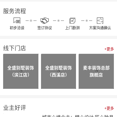
【我们开工啦】麦丰全员整装待发，继续打造美好生活！装修快快约起来！！！
【通知】东麦集团全体工作人员放假安排
服务流程
【资讯】“同心同行 筑梦远航”东麦集团2022年度盛典
【喜报】不忘初心，砥砺前行，恭喜麦丰家装荣获“杭州家居大宅创造家”奖项！
20230109东麦集团工程质量大巡检-悦望名邸
初步洽谈
签订协议
上门勘测
方案沟通确认
【喜报】不忘初心，砥砺前行，恭喜麦丰家装斩获五好工程样板房金奖项！
相同面积的厨房使用感却不同，这3种常规布局你选哪个？
颜值即正义，年轻人喜欢的家都长啥样？
线下门店
四个设计小技巧，正确打开品质家居
+更多
喜报|麦丰家装荣膺【杭派家装十强奖】、设计师毛建松荣获【杭派内建筑设计个人奖】
【喜报】恭喜东麦装饰集团设计师荣获2022杭州豪宅设计TOP50荣誉奖项
【喜报】恭喜公司多位设计师获和美大赛荣誉奖项！
全盛别墅装饰
全盛别墅装饰
麦丰装饰总部
【前进·无止境】东麦装饰集团月度全员会议
（滨江店）
（西溪店）
旗舰店
合作共赢|麦丰&全盛别墅装饰与创绿家达成2023年战略合作
合作共赢|麦丰&全盛别墅装饰与中国移动达成战略合作，正式成为中国移动智能家居发展战略合作伙伴
战略合作·高质发展|知嘛家授予东麦装饰集团为第六空间知嘛家总经销联营单位
向新而生 | 麦丰家装&全盛别墅装饰万方新总部开业盛典暨品牌战略合作发布会圆满成功
防患未“燃”|麦丰总部全体人员开展消防安全实操培训
【资讯】活力杭派 一定有你|DCC22杭派家装秋季论坛圆满举办
业主好评
+更多
【一期一会】相信专业的力量，东麦集团全员培训大会圆满结束！
麦丰家装荣获CCTV《品牌中国》重点推荐品牌
城市心境业主：精心设计 匠心独具