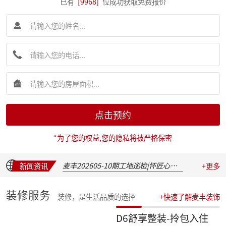
已有
[9968]
位成功获取免费报价
简报|麦丰装饰集团创始人朱辉先生受邀出席 2026 装企建研社夏季论坛
点击预约
简报|麦丰装饰集团2026年半年度全员会议圆满举行
麦丰202617-19期工地巡检|怀匠心，筑匠魂，守匠情，践匠行
*为了您的权益,您的隐私将被严格保密
简报|朱辉先生受邀出席家装下午茶第七届六六盛典并发表主题演讲
麦丰202611-16期工地巡检|怀匠心，筑匠魂，守匠情，践匠行
麦丰202605-10期工地巡检|怀匠心，筑匠魂，守匠情，践匠行
新闻资讯
+更多
新交付楼盘集中大巡检 | 咏溪云庐
盛会聚光，定格精彩：麦丰装饰集团2025年度盛典精彩瞬间
装修服务
装修，是生活品质的选择
+快速了解麦丰装饰
华彩绽放，共叙佳话 | 麦丰装饰集团2025年度晚宴温馨落幕
汇聚星辉，共绘蓝图 | 麦丰装饰集团2025年度总结表彰暨2026战略发布会隆重召开
D6舒享整装-拎包入住
收官之战，荣耀加冕 | 麦丰装饰集团2025年第四季度表彰盛典圆满举行