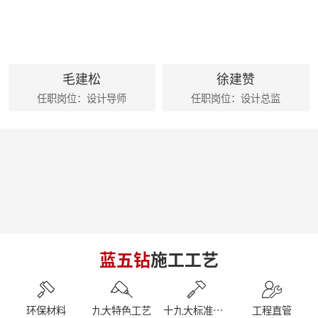
麦丰202428-30期工地巡检|怀匠心，筑匠魂，守匠情，践匠行 ?细节之处见真章
麦丰202425-27期工地巡检|怀匠心，筑匠魂，守匠情，践匠行
麦丰家居装饰集团创始人朱辉先生出席德国贝朗卫浴亚太展示中心
朱辉先生受邀参加2024家装下午茶 第五届六六盛典
荣誉|麦丰家居装饰集团设计师荣获第十六届CBDA照明应用设计大赛祝融奖
毛建松
徐建赞
麦丰202416-18期工地巡检|怀匠心，筑匠魂，守匠情，践匠行
任职岗位：设计导师
任职岗位：设计总监
简报|麦丰家居装饰集团1-4月工作总结及表彰大会暨2024半年度目标誓师大会
麦丰202413-15期工地巡检|怀匠心，筑匠魂，守匠情，践匠行
麦丰202410-12期工地巡检怀匠心，筑匠魂，守匠情，践匠行
简报|朱辉先生受邀参加知者共创社城市私董会西安站暨知者共创社启动仪式
简报|朱辉先生受邀参加中国好家居联盟第十二届惠民工程启动仪式
简报|朱辉先生受邀参加2023家装下午茶双十二家装年度盛典
简报|朱辉先生受邀出席DCC23杭派家装论坛
简报|朱辉先生出席第五届中国泛家居产业2024趋势大会
简报|奋战41天大区阶段总结暨麦丰家居装饰集团员工培训
简报|D6/D7整装发布会暨2023年末冲刺奋战55天
蓝五钻
施工工艺
简报|杭州市南浔商会莅临副会长单位麦丰家居装饰集团参访交流
南京游记|金陵赏秋，追寻历史
简报|闽派装企&保利管道莅临麦丰家居装饰集团参观交流
简报丨朱辉先生受邀参加第三届整装零售50人论坛&2023唯美中国设计奖杭州站
环保材料
九大特色工艺
十九大标准工艺
工程直管