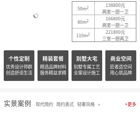
简报|朱辉先生受邀参加知者共创社杭州装企思享汇
138800元
2
50m
简报|朱辉先生出席杭州市南浔商会一届三次会员大会并作2025年度工作报告
两室一厨一卫
简报朱辉先生受邀出席2026杭州日报财经年会暨二届天下杭商总会年会
166800元
2
80m
简报|朱辉先生受邀参加2025家装下午茶双十二家装年度盛典
两室一厨一卫
简报|朱辉先生受邀参加2025中国家电厂商互融发展峰会暨浙江省家用电器流通协会十届四次会员大会
221800元
2
110m
开心工作 · 快乐生活 幸福笑容源自客户的满意！
三室一厨两卫
麦丰202578-85期工地巡检 怀匠心，筑匠魂，守匠情，践匠行
麦丰202567-77期工地巡检|怀匠心，筑匠魂，守匠情，践匠行
个性定制
精装套餐
别墅大宅
商业空间
麦丰装饰集团深度参研匠心科技软装商学院「欧洲空间美学密训营」
简报 | 麦丰装饰集团第三季度全员会议暨“奋战59天”目标誓师大会圆满举行
优秀设计师群
精选品牌材料
别墅专属工艺
匠者造空间
创造舒适生活
服务精益求精
全案设计施工
用心筑品牌
麦丰202559-66期工地巡检怀匠心，筑匠魂，守匠情，践匠行
简报|麦丰装饰集团创始人朱辉先生当选为杭州市装饰装修商会第八届副会长
麦丰202556-58期工地巡检怀匠心，筑匠魂，守匠情，践匠行
麦丰装饰集团董事长朱辉出席行业大会：共话家装高质量发展新路径
简报|麦丰装饰集团2025年半年度全员会议圆满举行
实景案例
现代简约
简约美式
轻奢风格
»
+更多
麦丰202553-55期工地巡检|怀匠心，筑匠魂，守匠情，践匠行
麦丰202550-52期工地巡检怀匠心，筑匠魂，守匠情，践匠行
麦丰202547-49期工地巡检|怀匠心，筑匠魂，守匠情，践匠行
麦丰202544-46期工地巡检 怀匠心，筑匠魂，守匠情，践匠行
麦丰202541-43期工地巡检怀匠心，筑匠魂，守匠情，践匠行