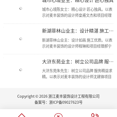
麦丰家装荣获CCTV《品牌中国》重点推荐品牌
城市心境陈女士：精心设计 匠心独具。以表
【喜报】恭喜公司多位设计师获和美大赛荣誉奖项！
示对麦丰装饰的设计师皇甫文杰和项目经理
简报|欢迎杭州移动市场部总经理莅临东麦集团万方新总部参观交流！
冯孝华与的感谢； 麦丰装饰十二年来，始终
【资讯】集团创始人朱辉受邀担任第七届浙江省“和美”建筑装饰设计大赛评委
秉承“尊重人才，诚信服务，务实担当，共
【喜报】恭喜设计师毛建松荣获2022金尺杯·国际设计大奖赛荣誉奖项
新湖菲林山业主：设计精湛 施工优良
走进东芝 交流学习
赢未来”的经营方针，运用现代科学的先进
东麦集团新总部首次工程部大会
管理手段，凭借优质的人才资源，如今已成
新湖菲林山业主：设计如画 施工优质。以表
新总部 新征程丨东麦集团万方新总部首次全员大会
为浙江家装行业中具影响力、管理规范、服
示对麦丰装饰的设计师程琳和项目经理郝宁
2022东麦集团第二季度会议
务优质的品牌新秀。咨询、体验，沟通、认
的感谢； 麦丰装饰十二年来，始终秉承“尊
恭喜设计师毛建松获得：“森生不息”可持续发展设计奖
可、签单，满意源于服务，多年以来一直得
重人才，诚信服务，务实担当，共赢未来”
大浒东苑业主：树立公司品牌 服务精益求精
2022东麦集团第40期巡检
到客户的认可与支持，好评不断，我们前进
的经营方针，运用现代科学的先进管理手
【分享】夏日清凉好物：藤编元素家具
的步伐也不会停歇
段，凭借优质的人才资源，如今已成为浙江
大浒东苑朱先生：树立公司品牌 服务精益求
2022东麦集团第39期巡检
家装行业中具影响力、管理规范、服务优质
精。以表示对麦丰装饰的设计师沈建锋项目
家里书柜怎么设计？快打造一个你的专属精神领地
的品牌新秀。咨询、体验，沟通、认可、签
经理徐进的感谢； 麦丰装饰十二年来，始终
2022东麦集团第38期巡检
单，满意源于服务，多年以来一直得到客户
秉承“尊重人才，诚信服务，务实担当，共
【丰云争霸·棋乐无穷】东麦集团丰人院第四届棋艺大赛活力开场
的认可与支持，好评不断，我们前进的步伐
赢未来”的经营方针，运用现代科学的先进
Copyright © 2026 浙江麦丰装饰设计工程有限公司
2022东麦集团第37期周巡检
也不会停歇.
管理手段，凭借优质的人才资源，如今已成
东麦集团月度会议
备案号：
浙ICP备09027623号
为浙江家装行业中具影响力、管理规范、服
听说你也想做无主灯设计？三套方案送给你
务优质的品牌新秀。咨询、体验，沟通、认
厨房的装修设计，往往能够体现屋主的生活品味...