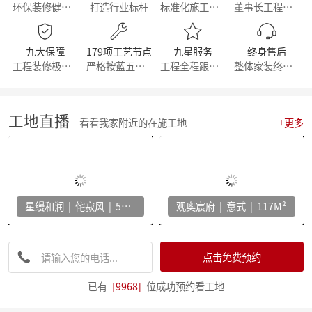
环保装修健康生活
打造行业标杆
标准化施工流程
董事长工程部直管
【丰人院】“活”力全开，当“燃”不让
【直击工地】细致匠心 鉴定品质工程 - 麦丰家居装饰集团安吉50+在建别墅工地大巡检 ！
【简报】群英荟萃 共话未来|金牌厨柜&麦丰装饰合作共赢！
九大保障
179项工艺节点
九星服务
终身售后
【周年庆典，筑梦前行】麦丰家居装饰集团16周年庆启动会暨一站式高端整装浙江首发！
工程装修极有保障
严格按蓝五钻施工
工程全程跟踪服务
整体家装终身维修
【简报】活力杭派 一定有你|麦丰家居装饰赴重庆游学！
【喜报】恭喜我司设计师斩获2022第十八届中国国际设博会大奖！
【分享】每天一个装修小知识——灯光色温的选择
【干货】客厅装修灵感：探索最新的设计趋势与风格！
工地直播
看看我家附近的在施工地
+更多
【喜报】恭喜我司设计师斩获2022第十八届中国国际设博会大奖！
激情亚运 你我同行，麦丰装饰第五届荧光夜跑圆满结束！
【干货】看准这几个装修小技巧，让你未来几十年不再“悔不当初”！
【简报】麦丰家装&城市之声家装品牌焕新发布会暨美家生活现场·创意家装展正式开幕
【简报】设计守望传承，焕新家居力量，集团创始人敦煌之旅
星缦和润 | 侘寂风 | 500M²
观奥宸府 | 意式 | 117M²
分享|22个可以让家更舒适的装修灵感！
【喜报】恭贺公司设计师荣获2022红棉设计奖项！
打造互动型家居，设计、采光、温馨感统统有！
家电家居加速融合 居住类消费升级换挡提速 —— 中国家电家居融合智创峰会在杭州举行
点击免费预约
【干货】电视柜这样设计，收纳颜值两不误
【资讯】集团工程部2022年度优秀表彰暨2023年全员工班大会正式启动
已有
[9968]
位成功预约看工地
【分享】法式风装修，优雅与浪漫并存