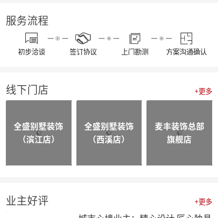
【资讯】东坡奖2023工匠技能大赛麦丰装饰专场暨全员工班大会圆满落幕
【我们开工啦】麦丰全员整装待发，继续打造美好生活！装修快快约起来！！！
服务流程
【通知】东麦集团全体工作人员放假安排
【资讯】“同心同行 筑梦远航”东麦集团2022年度盛典
【喜报】不忘初心，砥砺前行，恭喜麦丰家装荣获“杭州家居大宅创造家”奖项！
初步洽谈
签订协议
上门勘测
方案沟通确认
20230109东麦集团工程质量大巡检-悦望名邸
【喜报】不忘初心，砥砺前行，恭喜麦丰家装斩获五好工程样板房金奖项！
相同面积的厨房使用感却不同，这3种常规布局你选哪个？
线下门店
颜值即正义，年轻人喜欢的家都长啥样？
+更多
四个设计小技巧，正确打开品质家居
喜报|麦丰家装荣膺【杭派家装十强奖】、设计师毛建松荣获【杭派内建筑设计个人奖】
【喜报】恭喜东麦装饰集团设计师荣获2022杭州豪宅设计TOP50荣誉奖项
全盛别墅装饰
全盛别墅装饰
麦丰装饰总部
【喜报】恭喜公司多位设计师获和美大赛荣誉奖项！
（滨江店）
（西溪店）
旗舰店
【前进·无止境】东麦装饰集团月度全员会议
合作共赢|麦丰&全盛别墅装饰与创绿家达成2023年战略合作
合作共赢|麦丰&全盛别墅装饰与中国移动达成战略合作，正式成为中国移动智能家居发展战略合作伙伴
战略合作·高质发展|知嘛家授予东麦装饰集团为第六空间知嘛家总经销联营单位
向新而生 | 麦丰家装&全盛别墅装饰万方新总部开业盛典暨品牌战略合作发布会圆满成功
防患未“燃”|麦丰总部全体人员开展消防安全实操培训
业主好评
+更多
【资讯】活力杭派 一定有你|DCC22杭派家装秋季论坛圆满举办
【一期一会】相信专业的力量，东麦集团全员培训大会圆满结束！
城市心境业主：精心设计 匠心独具