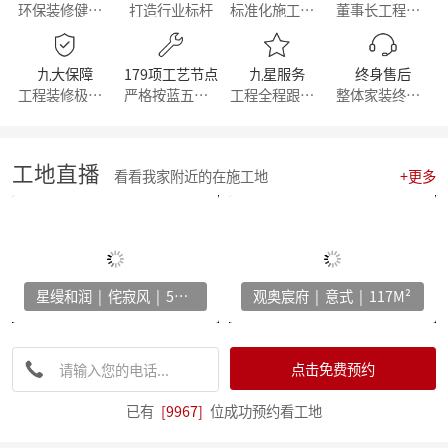
环保装修健康生活
打造行业标杆
标准化施工流程
董事长工程部直管
【简报】群英荟萃 共话未来|金牌厨柜&麦丰装饰合作共赢！
【周年庆典，筑梦前行】麦丰家居装饰集团16周年庆启动会暨一站式高端整装浙江首发！
【简报】活力杭派 一定有你|麦丰家居装饰赴重庆游学！
九大保障
179项工艺节点
九星服务
终身售后
【喜报】恭喜我司设计师斩获2022第十八届中国国际设博会大奖！
工程装修极有保障
严格按蓝五钻施工
工程全程跟踪服务
整体家装终身维修
【分享】每天一个装修小知识——灯光色温的选择
【干货】客厅装修灵感：探索最新的设计趋势与风格！
【喜报】恭喜我司设计师斩获2022第十八届中国国际设博会大奖！
工地直播
激情亚运 你我同行，麦丰装饰第五届荧光夜跑圆满结束！
看看我家附近的在施工地
+更多
【干货】看准这几个装修小技巧，让你未来几十年不再“悔不当初”！
【简报】麦丰家装&城市之声家装品牌焕新发布会暨美家生活现场·创意家装展正式开幕
【简报】设计守望传承，焕新家居力量，集团创始人敦煌之旅
分享|22个可以让家更舒适的装修灵感！
【喜报】恭贺公司设计师荣获2022红棉设计奖项！
星缦和润 | 侘寂风 | 500M²
观奥宸府 | 意式 | 117M²
打造互动型家居，设计、采光、温馨感统统有！
家电家居加速融合 居住类消费升级换挡提速 —— 中国家电家居融合智创峰会在杭州举行
【干货】电视柜这样设计，收纳颜值两不误
点击免费预约
【资讯】集团工程部2022年度优秀表彰暨2023年全员工班大会正式启动
【分享】法式风装修，优雅与浪漫并存
已有
[9967]
位成功预约看工地
【资讯】东坡奖2023工匠技能大赛麦丰装饰专场暨全员工班大会圆满落幕
【我们开工啦】麦丰全员整装待发，继续打造美好生活！装修快快约起来！！！