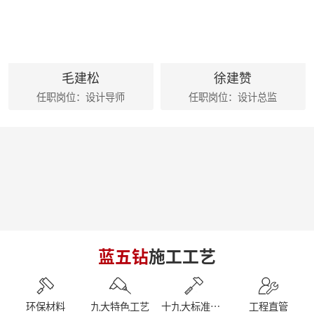
麦丰202425-27期工地巡检|怀匠心，筑匠魂，守匠情，践匠行
麦丰家居装饰集团创始人朱辉先生出席德国贝朗卫浴亚太展示中心
朱辉先生受邀参加2024家装下午茶 第五届六六盛典
荣誉|麦丰家居装饰集团设计师荣获第十六届CBDA照明应用设计大赛祝融奖
麦丰202416-18期工地巡检|怀匠心，筑匠魂，守匠情，践匠行
毛建松
徐建赞
简报|麦丰家居装饰集团1-4月工作总结及表彰大会暨2024半年度目标誓师大会
任职岗位：设计导师
任职岗位：设计总监
麦丰202413-15期工地巡检|怀匠心，筑匠魂，守匠情，践匠行
麦丰202410-12期工地巡检怀匠心，筑匠魂，守匠情，践匠行
简报|朱辉先生受邀参加知者共创社城市私董会西安站暨知者共创社启动仪式
简报|朱辉先生受邀参加中国好家居联盟第十二届惠民工程启动仪式
简报|朱辉先生受邀参加2023家装下午茶双十二家装年度盛典
简报|朱辉先生受邀出席DCC23杭派家装论坛
简报|朱辉先生出席第五届中国泛家居产业2024趋势大会
简报|奋战41天大区阶段总结暨麦丰家居装饰集团员工培训
简报|D6/D7整装发布会暨2023年末冲刺奋战55天
简报|杭州市南浔商会莅临副会长单位麦丰家居装饰集团参访交流
蓝五钻
施工工艺
南京游记|金陵赏秋，追寻历史
简报|闽派装企&保利管道莅临麦丰家居装饰集团参观交流
简报丨朱辉先生受邀参加第三届整装零售50人论坛&2023唯美中国设计奖杭州站
【丰人院】“活”力全开，当“燃”不让
环保材料
九大特色工艺
十九大标准工艺
工程直管
【直击工地】细致匠心 鉴定品质工程 - 麦丰家居装饰集团安吉50+在建别墅工地大巡检 ！