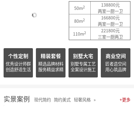
简报|朱辉先生出席杭州市南浔商会一届三次会员大会并作2025年度工作报告
138800元
简报朱辉先生受邀出席2026杭州日报财经年会暨二届天下杭商总会年会
2
50m
两室一厨一卫
简报|朱辉先生受邀参加2025家装下午茶双十二家装年度盛典
166800元
2
简报|朱辉先生受邀参加2025中国家电厂商互融发展峰会暨浙江省家用电器流通协会十届四次会员大会
80m
两室一厨一卫
开心工作 · 快乐生活 幸福笑容源自客户的满意！
221800元
2
麦丰202578-85期工地巡检 怀匠心，筑匠魂，守匠情，践匠行
110m
三室一厨两卫
麦丰202567-77期工地巡检|怀匠心，筑匠魂，守匠情，践匠行
麦丰装饰集团深度参研匠心科技软装商学院「欧洲空间美学密训营」
简报 | 麦丰装饰集团第三季度全员会议暨“奋战59天”目标誓师大会圆满举行
个性定制
精装套餐
别墅大宅
商业空间
麦丰202559-66期工地巡检怀匠心，筑匠魂，守匠情，践匠行
优秀设计师群
精选品牌材料
别墅专属工艺
匠者造空间
简报|麦丰装饰集团创始人朱辉先生当选为杭州市装饰装修商会第八届副会长
创造舒适生活
服务精益求精
全案设计施工
用心筑品牌
麦丰202556-58期工地巡检怀匠心，筑匠魂，守匠情，践匠行
麦丰装饰集团董事长朱辉出席行业大会：共话家装高质量发展新路径
简报|麦丰装饰集团2025年半年度全员会议圆满举行
麦丰202553-55期工地巡检|怀匠心，筑匠魂，守匠情，践匠行
实景案例
麦丰202550-52期工地巡检怀匠心，筑匠魂，守匠情，践匠行
现代简约
简约美式
轻奢风格
»
+更多
麦丰202547-49期工地巡检|怀匠心，筑匠魂，守匠情，践匠行
麦丰202544-46期工地巡检 怀匠心，筑匠魂，守匠情，践匠行
麦丰202541-43期工地巡检怀匠心，筑匠魂，守匠情，践匠行
麦丰202538-40期工地巡检怀匠心，筑匠魂，守匠情，践匠行
麦丰202535-37期工地巡检|怀匠心，筑匠魂，守匠情，践匠行