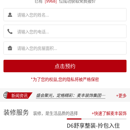
已有
[9968]
位成功获取免费报价
简报|麦丰装饰集团创始人朱辉先生受邀出席 2026 装企建研社夏季论坛
简报|麦丰装饰集团2026年半年度全员会议圆满举行
麦丰202617-19期工地巡检|怀匠心，筑匠魂，守匠情，践匠行
点击预约
简报|朱辉先生受邀出席家装下午茶第七届六六盛典并发表主题演讲
麦丰202611-16期工地巡检|怀匠心，筑匠魂，守匠情，践匠行
*为了您的权益,您的隐私将被严格保密
麦丰202605-10期工地巡检|怀匠心，筑匠魂，守匠情，践匠行
新交付楼盘集中大巡检 | 咏溪云庐
盛会聚光，定格精彩：麦丰装饰集团2025年度盛典精彩瞬间
新闻资讯
+更多
华彩绽放，共叙佳话 | 麦丰装饰集团2025年度晚宴温馨落幕
汇聚星辉，共绘蓝图 | 麦丰装饰集团2025年度总结表彰暨2026战略发布会隆重召开
装修服务
装修，是生活品质的选择
+快速了解麦丰装饰
收官之战，荣耀加冕 | 麦丰装饰集团2025年第四季度表彰盛典圆满举行
简报|朱辉先生受邀参加知者共创社杭州装企思享汇
D6舒享整装-拎包入住
简报|朱辉先生出席杭州市南浔商会一届三次会员大会并作2025年度工作报告