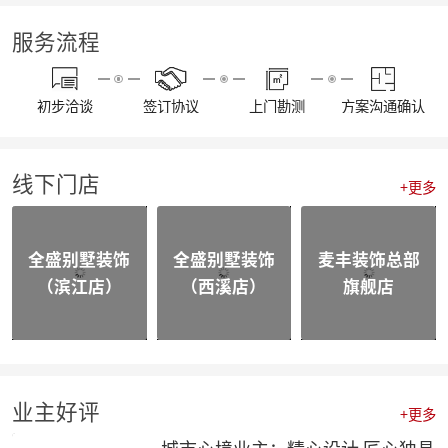
【通知】东麦集团全体工作人员放假安排
【资讯】“同心同行 筑梦远航”东麦集团2022年度盛典
服务流程
【喜报】不忘初心，砥砺前行，恭喜麦丰家装荣获“杭州家居大宅创造家”奖项！
20230109东麦集团工程质量大巡检-悦望名邸
【喜报】不忘初心，砥砺前行，恭喜麦丰家装斩获五好工程样板房金奖项！
初步洽谈
签订协议
上门勘测
方案沟通确认
相同面积的厨房使用感却不同，这3种常规布局你选哪个？
颜值即正义，年轻人喜欢的家都长啥样？
四个设计小技巧，正确打开品质家居
线下门店
喜报|麦丰家装荣膺【杭派家装十强奖】、设计师毛建松荣获【杭派内建筑设计个人奖】
+更多
【喜报】恭喜东麦装饰集团设计师荣获2022杭州豪宅设计TOP50荣誉奖项
【喜报】恭喜公司多位设计师获和美大赛荣誉奖项！
【前进·无止境】东麦装饰集团月度全员会议
全盛别墅装饰
全盛别墅装饰
麦丰装饰总部
合作共赢|麦丰&全盛别墅装饰与创绿家达成2023年战略合作
（滨江店）
（西溪店）
旗舰店
合作共赢|麦丰&全盛别墅装饰与中国移动达成战略合作，正式成为中国移动智能家居发展战略合作伙伴
战略合作·高质发展|知嘛家授予东麦装饰集团为第六空间知嘛家总经销联营单位
向新而生 | 麦丰家装&全盛别墅装饰万方新总部开业盛典暨品牌战略合作发布会圆满成功
防患未“燃”|麦丰总部全体人员开展消防安全实操培训
【资讯】活力杭派 一定有你|DCC22杭派家装秋季论坛圆满举办
【一期一会】相信专业的力量，东麦集团全员培训大会圆满结束！
业主好评
+更多
麦丰家装荣获CCTV《品牌中国》重点推荐品牌
【喜报】恭喜公司多位设计师获和美大赛荣誉奖项！
城市心境业主：精心设计 匠心独具