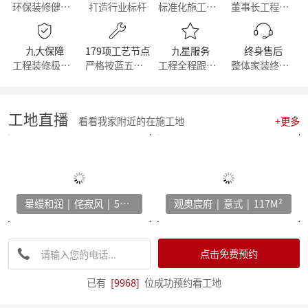
环保装修健康生活
打造行业标杆
标准化施工流程
董事长工程部直管
【简报】群英荟萃 共话未来|金牌厨柜&麦丰装饰合作共赢！
【周年庆典，筑梦前行】麦丰家居装饰集团16周年庆启动会暨一站式高端整装浙江首发！
【简报】活力杭派 一定有你|麦丰家居装饰赴重庆游学！
九大保障
179项工艺节点
九星服务
终身售后
【喜报】恭喜我司设计师斩获2022第十八届中国国际设博会大奖！
工程装修极有保障
严格按蓝五钻施工
工程全程跟踪服务
整体家装终身维修
【分享】每天一个装修小知识——灯光色温的选择
【干货】客厅装修灵感：探索最新的设计趋势与风格！
【喜报】恭喜我司设计师斩获2022第十八届中国国际设博会大奖！
激情亚运 你我同行，麦丰装饰第五届荧光夜跑圆满结束！
工地直播
看看我家附近的在施工地
+更多
【干货】看准这几个装修小技巧，让你未来几十年不再“悔不当初”！
【简报】麦丰家装&城市之声家装品牌焕新发布会暨美家生活现场·创意家装展正式开幕
【简报】设计守望传承，焕新家居力量，集团创始人敦煌之旅
分享|22个可以让家更舒适的装修灵感！
【喜报】恭贺公司设计师荣获2022红棉设计奖项！
星缦和润 | 侘寂风 | 500M²
观奥宸府 | 意式 | 117M²
打造互动型家居，设计、采光、温馨感统统有！
家电家居加速融合 居住类消费升级换挡提速 —— 中国家电家居融合智创峰会在杭州举行
【干货】电视柜这样设计，收纳颜值两不误
【资讯】集团工程部2022年度优秀表彰暨2023年全员工班大会正式启动
点击免费预约
【分享】法式风装修，优雅与浪漫并存
【资讯】东坡奖2023工匠技能大赛麦丰装饰专场暨全员工班大会圆满落幕
已有
[9968]
位成功预约看工地
【我们开工啦】麦丰全员整装待发，继续打造美好生活！装修快快约起来！！！