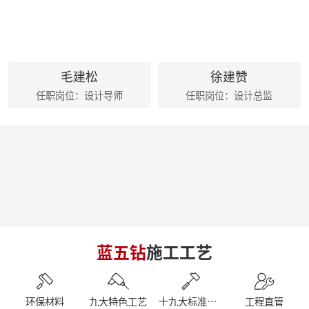
麦丰家居装饰集团创始人朱辉先生出席德国贝朗卫浴亚太展示中心
朱辉先生受邀参加2024家装下午茶 第五届六六盛典
荣誉|麦丰家居装饰集团设计师荣获第十六届CBDA照明应用设计大赛祝融奖
麦丰202416-18期工地巡检|怀匠心，筑匠魂，守匠情，践匠行
简报|麦丰家居装饰集团1-4月工作总结及表彰大会暨2024半年度目标誓师大会
毛建松
徐建赞
麦丰202413-15期工地巡检|怀匠心，筑匠魂，守匠情，践匠行
任职岗位：设计导师
任职岗位：设计总监
麦丰202410-12期工地巡检怀匠心，筑匠魂，守匠情，践匠行
简报|朱辉先生受邀参加知者共创社城市私董会西安站暨知者共创社启动仪式
简报|朱辉先生受邀参加中国好家居联盟第十二届惠民工程启动仪式
简报|朱辉先生受邀参加2023家装下午茶双十二家装年度盛典
简报|朱辉先生受邀出席DCC23杭派家装论坛
简报|朱辉先生出席第五届中国泛家居产业2024趋势大会
简报|奋战41天大区阶段总结暨麦丰家居装饰集团员工培训
简报|D6/D7整装发布会暨2023年末冲刺奋战55天
简报|杭州市南浔商会莅临副会长单位麦丰家居装饰集团参访交流
南京游记|金陵赏秋，追寻历史
蓝五钻
施工工艺
简报|闽派装企&保利管道莅临麦丰家居装饰集团参观交流
简报丨朱辉先生受邀参加第三届整装零售50人论坛&2023唯美中国设计奖杭州站
【丰人院】“活”力全开，当“燃”不让
【直击工地】细致匠心 鉴定品质工程 - 麦丰家居装饰集团安吉50+在建别墅工地大巡检 ！
环保材料
九大特色工艺
十九大标准工艺
工程直管