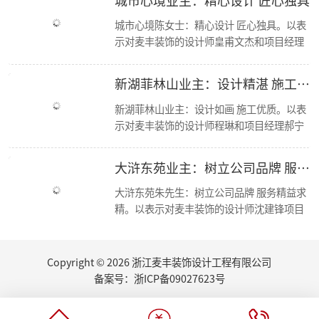
简报|欢迎杭州移动市场部总经理莅临东麦集团万方新总部参观交流！
城市心境陈女士：精心设计 匠心独具。以表
【资讯】集团创始人朱辉受邀担任第七届浙江省“和美”建筑装饰设计大赛评委
示对麦丰装饰的设计师皇甫文杰和项目经理
【喜报】恭喜设计师毛建松荣获2022金尺杯·国际设计大奖赛荣誉奖项
冯孝华与的感谢； 麦丰装饰十二年来，始终
走进东芝 交流学习
秉承“尊重人才，诚信服务，务实担当，共
东麦集团新总部首次工程部大会
新湖菲林山业主：设计精湛 施工优良
新总部 新征程丨东麦集团万方新总部首次全员大会
赢未来”的经营方针，运用现代科学的先进
2022东麦集团第二季度会议
管理手段，凭借优质的人才资源，如今已成
新湖菲林山业主：设计如画 施工优质。以表
恭喜设计师毛建松获得：“森生不息”可持续发展设计奖
为浙江家装行业中具影响力、管理规范、服
示对麦丰装饰的设计师程琳和项目经理郝宁
2022东麦集团第40期巡检
务优质的品牌新秀。咨询、体验，沟通、认
的感谢； 麦丰装饰十二年来，始终秉承“尊
【分享】夏日清凉好物：藤编元素家具
可、签单，满意源于服务，多年以来一直得
重人才，诚信服务，务实担当，共赢未来”
大浒东苑业主：树立公司品牌 服务精益求精
2022东麦集团第39期巡检
到客户的认可与支持，好评不断，我们前进
的经营方针，运用现代科学的先进管理手
家里书柜怎么设计？快打造一个你的专属精神领地
的步伐也不会停歇
段，凭借优质的人才资源，如今已成为浙江
大浒东苑朱先生：树立公司品牌 服务精益求
2022东麦集团第38期巡检
家装行业中具影响力、管理规范、服务优质
精。以表示对麦丰装饰的设计师沈建锋项目
【丰云争霸·棋乐无穷】东麦集团丰人院第四届棋艺大赛活力开场
的品牌新秀。咨询、体验，沟通、认可、签
经理徐进的感谢； 麦丰装饰十二年来，始终
2022东麦集团第37期周巡检
单，满意源于服务，多年以来一直得到客户
秉承“尊重人才，诚信服务，务实担当，共
东麦集团月度会议
的认可与支持，好评不断，我们前进的步伐
赢未来”的经营方针，运用现代科学的先进
Copyright © 2026 浙江麦丰装饰设计工程有限公司
听说你也想做无主灯设计？三套方案送给你
也不会停歇.
管理手段，凭借优质的人才资源，如今已成
厨房的装修设计，往往能够体现屋主的生活品味...
备案号：
浙ICP备09027623号
为浙江家装行业中具影响力、管理规范、服
夏日盈盈，室内绿植如何选
务优质的品牌新秀。咨询、体验，沟通、认
荣誉|集团设计师们荣获第十四届CBDA中国照明应用设计大赛-佳作奖