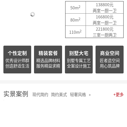
简报朱辉先生受邀出席2026杭州日报财经年会暨二届天下杭商总会年会
138800元
2
50m
简报|朱辉先生受邀参加2025家装下午茶双十二家装年度盛典
两室一厨一卫
简报|朱辉先生受邀参加2025中国家电厂商互融发展峰会暨浙江省家用电器流通协会十届四次会员大会
166800元
2
80m
开心工作 · 快乐生活 幸福笑容源自客户的满意！
两室一厨一卫
麦丰202578-85期工地巡检 怀匠心，筑匠魂，守匠情，践匠行
221800元
2
110m
麦丰202567-77期工地巡检|怀匠心，筑匠魂，守匠情，践匠行
三室一厨两卫
麦丰装饰集团深度参研匠心科技软装商学院「欧洲空间美学密训营」
简报 | 麦丰装饰集团第三季度全员会议暨“奋战59天”目标誓师大会圆满举行
个性定制
精装套餐
别墅大宅
商业空间
麦丰202559-66期工地巡检怀匠心，筑匠魂，守匠情，践匠行
简报|麦丰装饰集团创始人朱辉先生当选为杭州市装饰装修商会第八届副会长
优秀设计师群
精选品牌材料
别墅专属工艺
匠者造空间
创造舒适生活
服务精益求精
全案设计施工
用心筑品牌
麦丰202556-58期工地巡检怀匠心，筑匠魂，守匠情，践匠行
麦丰装饰集团董事长朱辉出席行业大会：共话家装高质量发展新路径
简报|麦丰装饰集团2025年半年度全员会议圆满举行
麦丰202553-55期工地巡检|怀匠心，筑匠魂，守匠情，践匠行
麦丰202550-52期工地巡检怀匠心，筑匠魂，守匠情，践匠行
实景案例
现代简约
简约美式
轻奢风格
»
+更多
麦丰202547-49期工地巡检|怀匠心，筑匠魂，守匠情，践匠行
麦丰202544-46期工地巡检 怀匠心，筑匠魂，守匠情，践匠行
麦丰202541-43期工地巡检怀匠心，筑匠魂，守匠情，践匠行
麦丰202538-40期工地巡检怀匠心，筑匠魂，守匠情，践匠行
麦丰202535-37期工地巡检|怀匠心，筑匠魂，守匠情，践匠行