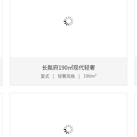
长粼府190㎡现代轻奢
复式 | 轻奢风格 | 190m²