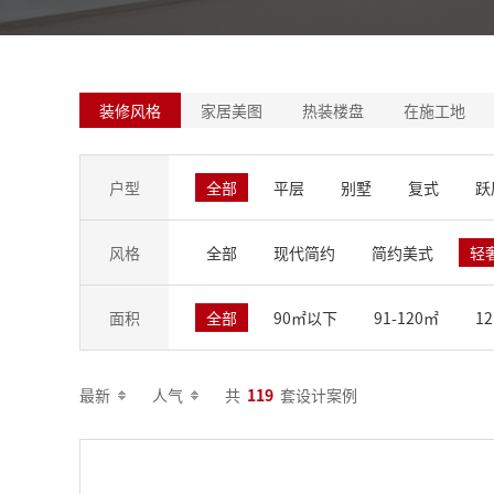
装修风格
家居美图
热装楼盘
在施工地
户型
全部
平层
别墅
复式
跃
风格
全部
现代简约
简约美式
轻
面积
全部
90㎡以下
91-120㎡
12
最新
人气
共
119
套设计案例