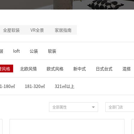
全屋软装
VR全景
家居指南
层
loft
公装
软装
奢风格
北欧风情
欧式风格
新中式
日式台式
混搭
1-180㎡
181-320㎡
321㎡以上
全部属性
全部门店