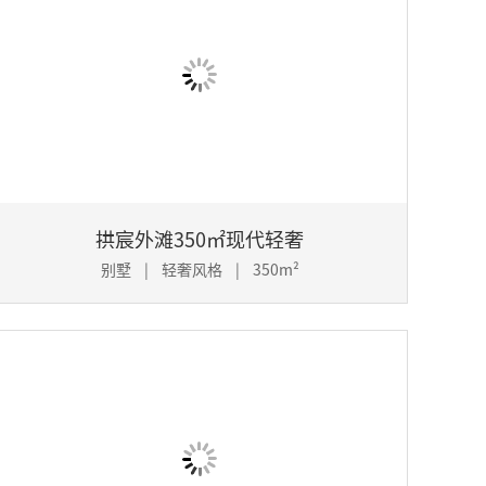
拱宸外滩350㎡现代轻奢
别墅 | 轻奢风格 | 350m²