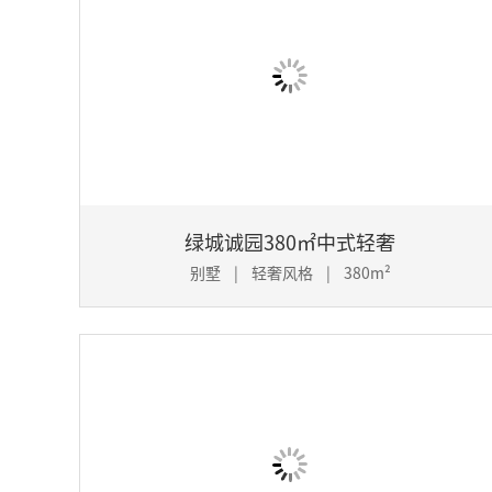
绿城诚园380㎡中式轻奢
别墅 | 轻奢风格 | 380m²