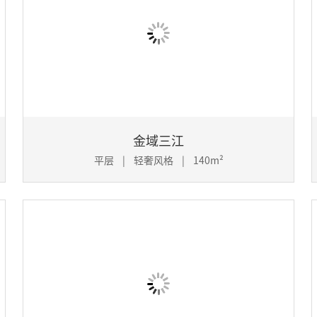
金域三江
平层 | 轻奢风格 | 140m²