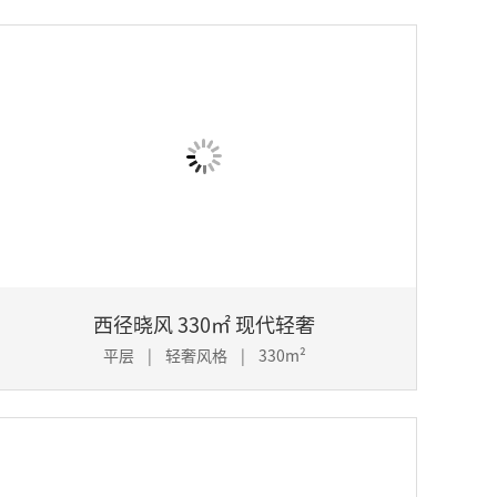
西径晓风 330㎡ 现代轻奢
平层 | 轻奢风格 | 330m²