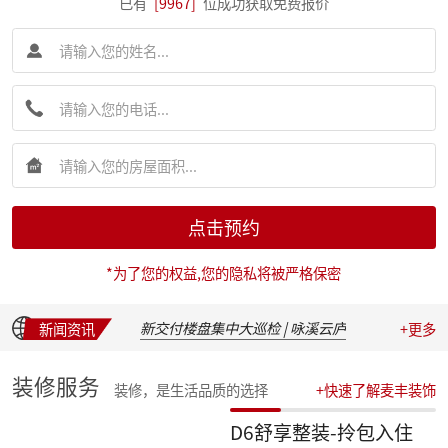
已有
[9967]
位成功获取免费报价
简报|麦丰装饰集团创始人朱辉先生受邀出席 2026 装企建研社夏季论坛
简报|麦丰装饰集团2026年半年度全员会议圆满举行
麦丰202617-19期工地巡检|怀匠心，筑匠魂，守匠情，践匠行
点击预约
简报|朱辉先生受邀出席家装下午茶第七届六六盛典并发表主题演讲
麦丰202611-16期工地巡检|怀匠心，筑匠魂，守匠情，践匠行
*为了您的权益,您的隐私将被严格保密
麦丰202605-10期工地巡检|怀匠心，筑匠魂，守匠情，践匠行
新交付楼盘集中大巡检 | 咏溪云庐
新闻资讯
+更多
盛会聚光，定格精彩：麦丰装饰集团2025年度盛典精彩瞬间
华彩绽放，共叙佳话 | 麦丰装饰集团2025年度晚宴温馨落幕
汇聚星辉，共绘蓝图 | 麦丰装饰集团2025年度总结表彰暨2026战略发布会隆重召开
装修服务
装修，是生活品质的选择
+快速了解麦丰装饰
收官之战，荣耀加冕 | 麦丰装饰集团2025年第四季度表彰盛典圆满举行
简报|朱辉先生受邀参加知者共创社杭州装企思享汇
D6舒享整装-拎包入住
简报|朱辉先生出席杭州市南浔商会一届三次会员大会并作2025年度工作报告