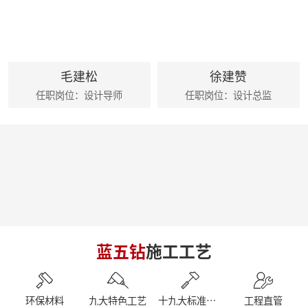
麦丰家居装饰集团创始人朱辉先生出席德国贝朗卫浴亚太展示中心
朱辉先生受邀参加2024家装下午茶 第五届六六盛典
荣誉|麦丰家居装饰集团设计师荣获第十六届CBDA照明应用设计大赛祝融奖
麦丰202416-18期工地巡检|怀匠心，筑匠魂，守匠情，践匠行
简报|麦丰家居装饰集团1-4月工作总结及表彰大会暨2024半年度目标誓师大会
毛建松
徐建赞
麦丰202413-15期工地巡检|怀匠心，筑匠魂，守匠情，践匠行
任职岗位：设计导师
任职岗位：设计总监
麦丰202410-12期工地巡检怀匠心，筑匠魂，守匠情，践匠行
简报|朱辉先生受邀参加知者共创社城市私董会西安站暨知者共创社启动仪式
简报|朱辉先生受邀参加中国好家居联盟第十二届惠民工程启动仪式
简报|朱辉先生受邀参加2023家装下午茶双十二家装年度盛典
简报|朱辉先生受邀出席DCC23杭派家装论坛
简报|朱辉先生出席第五届中国泛家居产业2024趋势大会
简报|奋战41天大区阶段总结暨麦丰家居装饰集团员工培训
简报|D6/D7整装发布会暨2023年末冲刺奋战55天
简报|杭州市南浔商会莅临副会长单位麦丰家居装饰集团参访交流
南京游记|金陵赏秋，追寻历史
蓝五钻
施工工艺
简报|闽派装企&保利管道莅临麦丰家居装饰集团参观交流
简报丨朱辉先生受邀参加第三届整装零售50人论坛&2023唯美中国设计奖杭州站
【丰人院】“活”力全开，当“燃”不让
环保材料
九大特色工艺
十九大标准工艺
工程直管
【直击工地】细致匠心 鉴定品质工程 - 麦丰家居装饰集团安吉50+在建别墅工地大巡检 ！