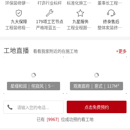
环保装修健康生活
打造行业标杆
标准化施工流程
董事长工程部直管
【简报】群英荟萃 共话未来|金牌厨柜&麦丰装饰合作共赢！
【周年庆典，筑梦前行】麦丰家居装饰集团16周年庆启动会暨一站式高端整装浙江首发！
【简报】活力杭派 一定有你|麦丰家居装饰赴重庆游学！
九大保障
179项工艺节点
九星服务
终身售后
【喜报】恭喜我司设计师斩获2022第十八届中国国际设博会大奖！
工程装修极有保障
严格按蓝五钻施工
工程全程跟踪服务
整体家装终身维修
【分享】每天一个装修小知识——灯光色温的选择
【干货】客厅装修灵感：探索最新的设计趋势与风格！
【喜报】恭喜我司设计师斩获2022第十八届中国国际设博会大奖！
激情亚运 你我同行，麦丰装饰第五届荧光夜跑圆满结束！
工地直播
看看我家附近的在施工地
+更多
【干货】看准这几个装修小技巧，让你未来几十年不再“悔不当初”！
【简报】麦丰家装&城市之声家装品牌焕新发布会暨美家生活现场·创意家装展正式开幕
【简报】设计守望传承，焕新家居力量，集团创始人敦煌之旅
分享|22个可以让家更舒适的装修灵感！
【喜报】恭贺公司设计师荣获2022红棉设计奖项！
星缦和润 | 侘寂风 | 500M²
观奥宸府 | 意式 | 117M²
打造互动型家居，设计、采光、温馨感统统有！
家电家居加速融合 居住类消费升级换挡提速 —— 中国家电家居融合智创峰会在杭州举行
【干货】电视柜这样设计，收纳颜值两不误
【资讯】集团工程部2022年度优秀表彰暨2023年全员工班大会正式启动
点击免费预约
【分享】法式风装修，优雅与浪漫并存
【资讯】东坡奖2023工匠技能大赛麦丰装饰专场暨全员工班大会圆满落幕
已有
[9967]
位成功预约看工地
【我们开工啦】麦丰全员整装待发，继续打造美好生活！装修快快约起来！！！