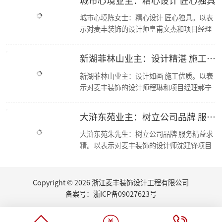
简报|欢迎杭州移动市场部总经理莅临东麦集团万方新总部参观交流！
城市心境陈女士：精心设计 匠心独具。以表
【资讯】集团创始人朱辉受邀担任第七届浙江省“和美”建筑装饰设计大赛评委
示对麦丰装饰的设计师皇甫文杰和项目经理
【喜报】恭喜设计师毛建松荣获2022金尺杯·国际设计大奖赛荣誉奖项
冯孝华与的感谢； 麦丰装饰十二年来，始终
走进东芝 交流学习
秉承“尊重人才，诚信服务，务实担当，共
东麦集团新总部首次工程部大会
新湖菲林山业主：设计精湛 施工优良
赢未来”的经营方针，运用现代科学的先进
新总部 新征程丨东麦集团万方新总部首次全员大会
2022东麦集团第二季度会议
管理手段，凭借优质的人才资源，如今已成
新湖菲林山业主：设计如画 施工优质。以表
恭喜设计师毛建松获得：“森生不息”可持续发展设计奖
为浙江家装行业中具影响力、管理规范、服
示对麦丰装饰的设计师程琳和项目经理郝宁
2022东麦集团第40期巡检
务优质的品牌新秀。咨询、体验，沟通、认
的感谢； 麦丰装饰十二年来，始终秉承“尊
【分享】夏日清凉好物：藤编元素家具
可、签单，满意源于服务，多年以来一直得
重人才，诚信服务，务实担当，共赢未来”
大浒东苑业主：树立公司品牌 服务精益求精
2022东麦集团第39期巡检
到客户的认可与支持，好评不断，我们前进
的经营方针，运用现代科学的先进管理手
家里书柜怎么设计？快打造一个你的专属精神领地
的步伐也不会停歇
段，凭借优质的人才资源，如今已成为浙江
大浒东苑朱先生：树立公司品牌 服务精益求
2022东麦集团第38期巡检
家装行业中具影响力、管理规范、服务优质
精。以表示对麦丰装饰的设计师沈建锋项目
【丰云争霸·棋乐无穷】东麦集团丰人院第四届棋艺大赛活力开场
的品牌新秀。咨询、体验，沟通、认可、签
经理徐进的感谢； 麦丰装饰十二年来，始终
2022东麦集团第37期周巡检
单，满意源于服务，多年以来一直得到客户
秉承“尊重人才，诚信服务，务实担当，共
东麦集团月度会议
的认可与支持，好评不断，我们前进的步伐
赢未来”的经营方针，运用现代科学的先进
Copyright © 2026 浙江麦丰装饰设计工程有限公司
听说你也想做无主灯设计？三套方案送给你
也不会停歇.
管理手段，凭借优质的人才资源，如今已成
备案号：
浙ICP备09027623号
厨房的装修设计，往往能够体现屋主的生活品味...
为浙江家装行业中具影响力、管理规范、服
夏日盈盈，室内绿植如何选
务优质的品牌新秀。咨询、体验，沟通、认
荣誉|集团设计师们荣获第十四届CBDA中国照明应用设计大赛-佳作奖