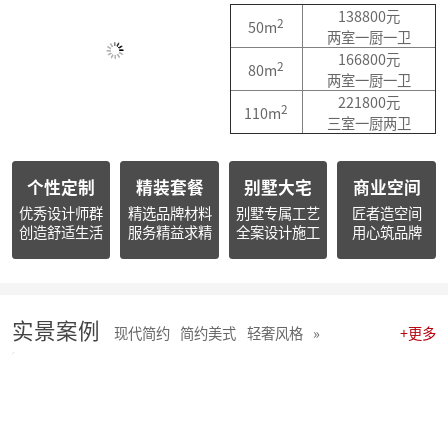
简报朱辉先生受邀出席2026杭州日报财经年会暨二届天下杭商总会年会
138800元
2
50m
简报|朱辉先生受邀参加2025家装下午茶双十二家装年度盛典
两室一厨一卫
简报|朱辉先生受邀参加2025中国家电厂商互融发展峰会暨浙江省家用电器流通协会十届四次会员大会
166800元
2
80m
开心工作 · 快乐生活 幸福笑容源自客户的满意！
两室一厨一卫
麦丰202578-85期工地巡检 怀匠心，筑匠魂，守匠情，践匠行
221800元
2
110m
三室一厨两卫
麦丰202567-77期工地巡检|怀匠心，筑匠魂，守匠情，践匠行
麦丰装饰集团深度参研匠心科技软装商学院「欧洲空间美学密训营」
简报 | 麦丰装饰集团第三季度全员会议暨“奋战59天”目标誓师大会圆满举行
个性定制
精装套餐
别墅大宅
商业空间
麦丰202559-66期工地巡检怀匠心，筑匠魂，守匠情，践匠行
简报|麦丰装饰集团创始人朱辉先生当选为杭州市装饰装修商会第八届副会长
优秀设计师群
精选品牌材料
别墅专属工艺
匠者造空间
创造舒适生活
服务精益求精
全案设计施工
用心筑品牌
麦丰202556-58期工地巡检怀匠心，筑匠魂，守匠情，践匠行
麦丰装饰集团董事长朱辉出席行业大会：共话家装高质量发展新路径
简报|麦丰装饰集团2025年半年度全员会议圆满举行
麦丰202553-55期工地巡检|怀匠心，筑匠魂，守匠情，践匠行
麦丰202550-52期工地巡检怀匠心，筑匠魂，守匠情，践匠行
实景案例
现代简约
简约美式
轻奢风格
»
+更多
麦丰202547-49期工地巡检|怀匠心，筑匠魂，守匠情，践匠行
麦丰202544-46期工地巡检 怀匠心，筑匠魂，守匠情，践匠行
麦丰202541-43期工地巡检怀匠心，筑匠魂，守匠情，践匠行
麦丰202538-40期工地巡检怀匠心，筑匠魂，守匠情，践匠行
麦丰202535-37期工地巡检|怀匠心，筑匠魂，守匠情，践匠行