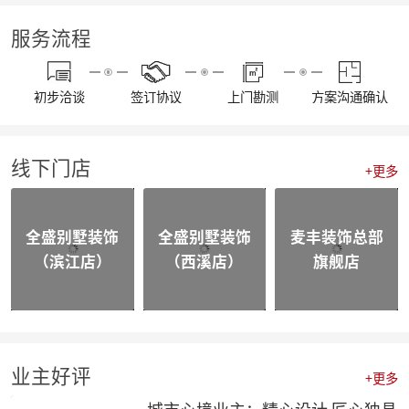
【通知】东麦集团全体工作人员放假安排
【资讯】“同心同行 筑梦远航”东麦集团2022年度盛典
服务流程
【喜报】不忘初心，砥砺前行，恭喜麦丰家装荣获“杭州家居大宅创造家”奖项！
20230109东麦集团工程质量大巡检-悦望名邸
【喜报】不忘初心，砥砺前行，恭喜麦丰家装斩获五好工程样板房金奖项！
初步洽谈
签订协议
上门勘测
方案沟通确认
相同面积的厨房使用感却不同，这3种常规布局你选哪个？
颜值即正义，年轻人喜欢的家都长啥样？
四个设计小技巧，正确打开品质家居
线下门店
喜报|麦丰家装荣膺【杭派家装十强奖】、设计师毛建松荣获【杭派内建筑设计个人奖】
+更多
【喜报】恭喜东麦装饰集团设计师荣获2022杭州豪宅设计TOP50荣誉奖项
【喜报】恭喜公司多位设计师获和美大赛荣誉奖项！
【前进·无止境】东麦装饰集团月度全员会议
全盛别墅装饰
全盛别墅装饰
麦丰装饰总部
合作共赢|麦丰&全盛别墅装饰与创绿家达成2023年战略合作
（滨江店）
（西溪店）
旗舰店
合作共赢|麦丰&全盛别墅装饰与中国移动达成战略合作，正式成为中国移动智能家居发展战略合作伙伴
战略合作·高质发展|知嘛家授予东麦装饰集团为第六空间知嘛家总经销联营单位
向新而生 | 麦丰家装&全盛别墅装饰万方新总部开业盛典暨品牌战略合作发布会圆满成功
防患未“燃”|麦丰总部全体人员开展消防安全实操培训
【资讯】活力杭派 一定有你|DCC22杭派家装秋季论坛圆满举办
【一期一会】相信专业的力量，东麦集团全员培训大会圆满结束！
业主好评
+更多
麦丰家装荣获CCTV《品牌中国》重点推荐品牌
【喜报】恭喜公司多位设计师获和美大赛荣誉奖项！
城市心境业主：精心设计 匠心独具