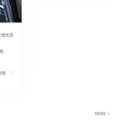
凭借优质
歇.
求精
MORE >