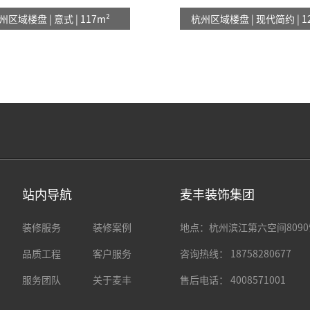
州区域楼盘 | 意式 | 117m²
杭州区域楼盘 | 现代简约 | 1
站内导航
麦丰装饰集团
装修服务
装修案例
地点：杭州滨江第六空间8090
品质工程
客户服务
咨询热线： 18758280677
服务团队
关于麦丰
售后电话： 4008571001