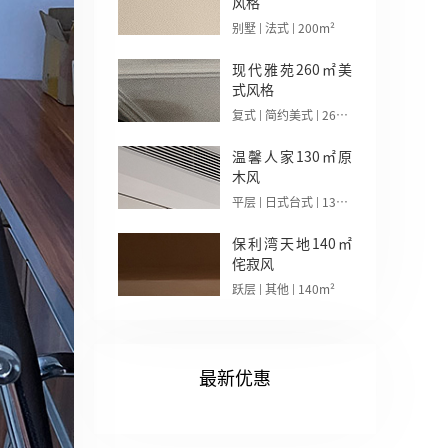
风格
别墅 | 法式 | 200m²
现代雅苑260㎡美
式风格
复式 | 简约美式 | 260m²
温馨人家130㎡原
木风
平层 | 日式台式 | 130m²
保利湾天地140㎡
侘寂风
跃层 | 其他 | 140m²
最新优惠